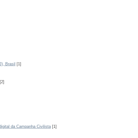
), Brasil
[1]
[2]
gital da Campanha Civilista
[1]