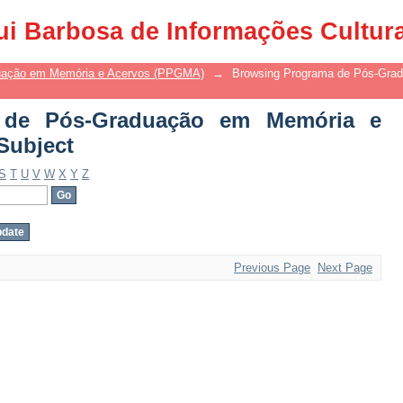
 de Pós-Graduação em Memória e 
ui Barbosa de Informações Cultur
uação em Memória e Acervos (PPGMA)
→
Browsing Programa de Pós-Gra
 de Pós-Graduação em Memória e
Subject
S
T
U
V
W
X
Y
Z
Previous Page
Next Page