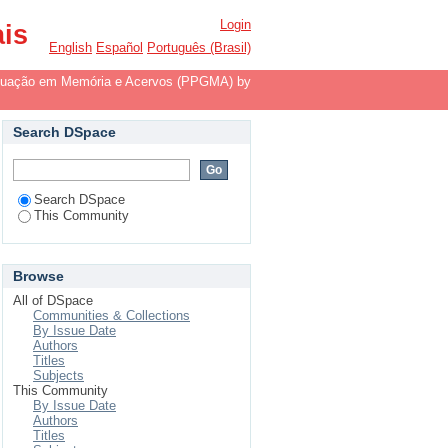
Acervos (PPGMA) by
Login
ais
English
Español
Português (Brasil)
duação em Memória e Acervos (PPGMA) by
Search DSpace
Search DSpace
This Community
Browse
All of DSpace
Communities & Collections
By Issue Date
Authors
Titles
Subjects
This Community
By Issue Date
Authors
Titles