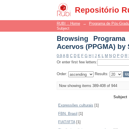
Browsing Programa
Repositório R
Subject
RUBI :: Home
→
Programa de Pós-Grad
Subject
Browsing Programa
Acervos (PPGMA) by 
0-9
A
B
C
D
E
F
G
H
I
J
K
L
M
N
O
P
Q
R
Or enter first few letters:
Order:
Results:
Now showing items 389-408 of 944
Subject
Expressões culturais
[1]
FBN. Brasil
[1]
FIAT/IFTA
[1]