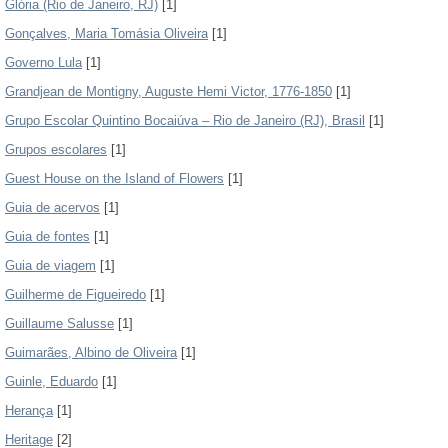
Glória (Rio de Janeiro, RJ)
[1]
Gonçalves, Maria Tomásia Oliveira
[1]
Governo Lula
[1]
Grandjean de Montigny, Auguste Hemi Victor, 1776-1850
[1]
Grupo Escolar Quintino Bocaiúva – Rio de Janeiro (RJ), Brasil
[1]
Grupos escolares
[1]
Guest House on the Island of Flowers
[1]
Guia de acervos
[1]
Guia de fontes
[1]
Guia de viagem
[1]
Guilherme de Figueiredo
[1]
Guillaume Salusse
[1]
Guimarães, Albino de Oliveira
[1]
Guinle, Eduardo
[1]
Herança
[1]
Heritage
[2]