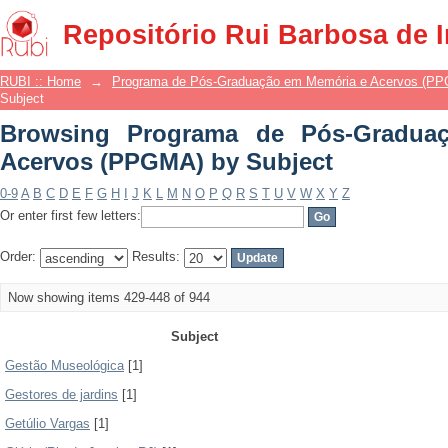
Browsing Programa de Pós-Gradua
Repositório Rui Barbosa de 
Subject
RUBI :: Home
→
Programa de Pós-Graduação em Memória e Acervos (P
Subject
Browsing Programa de Pós-Gradua
Acervos (PPGMA) by Subject
0-9
A
B
C
D
E
F
G
H
I
J
K
L
M
N
O
P
Q
R
S
T
U
V
W
X
Y
Z
Or enter first few letters:
Order:
Results:
Now showing items 429-448 of 944
Subject
Gestão Museológica
[1]
Gestores de jardins
[1]
Getúlio Vargas
[1]