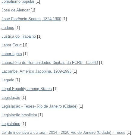
Jornalismo popular
[1]
José de Alencar
[1]
José Florêncio Soares, 1824-1900
[1]
Judeus
[1]
Justiça do Trabalho
[1]
Labor Court
[1]
Labor rights
[1]
Laboratório de Humanidades Digitais da FCRB - LabHD
[1]
Lacombe, Américo Jacobina, 1909-1993
[1]
Legado
[1]
Legal Equality among States
[1]
Legislação
[1]
Legislação - Teses- Rio de Janeiro (Cidade)
[1]
Legislação brasileira
[1]
Legislation
[1]
Lei de incentivo à cultura - 2014 - 2020 Rio de Janeiro (Cidade) - Teses
[1]