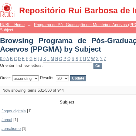
Browsing Programa de Pós-Gradua
Repositório Rui Barbosa de 
Subject
RUBI :: Home
→
Programa de Pós-Graduação em Memória e Acervos (P
Subject
Browsing Programa de Pós-Gradua
Acervos (PPGMA) by Subject
0-9
A
B
C
D
E
F
G
H
I
J
K
L
M
N
O
P
Q
R
S
T
U
V
W
X
Y
Z
Or enter first few letters:
Order:
Results:
Now showing items 531-550 of 944
Subject
Jogos digitais
[1]
Jornal
[1]
Jornalismo
[1]