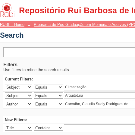
Search
Repositório Rui Barbosa de 
RUBI :: Home
→
Programa de Pós-Graduação em Memória e Acervos (P
Search
Filters
Use filters to refine the search results.
Current Filters:
New Filters: