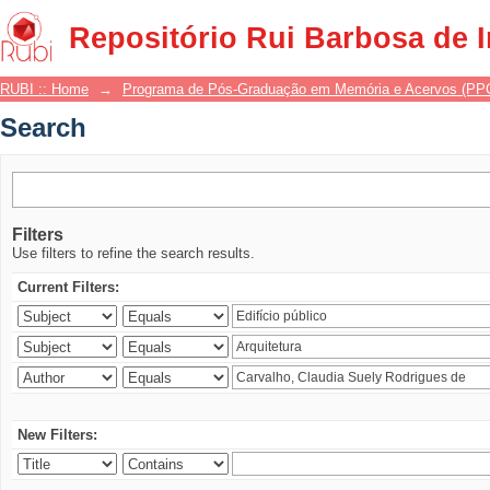
Search
Repositório Rui Barbosa de 
RUBI :: Home
→
Programa de Pós-Graduação em Memória e Acervos (P
Search
Filters
Use filters to refine the search results.
Current Filters:
New Filters: