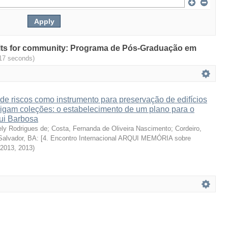
esults for community: Programa de Pós-Graduação em
17 seconds)
e riscos como instrumento para preservação de edifícios
rigam coleções: o estabelecimento de um plano para o
ui Barbosa
ely Rodrigues de
;
Costa, Fernanda de Oliveira Nascimento
;
Cordeiro,
Salvador, BA: [4. Encontro Internacional ARQUI MEMÓRIA sobre
 2013
,
2013
)