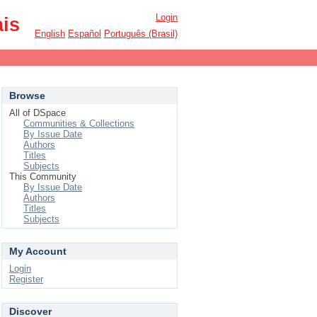
Login
ais
English
Español
Português (Brasil)
Browse
All of DSpace
Communities & Collections
By Issue Date
Authors
Titles
Subjects
This Community
By Issue Date
Authors
Titles
Subjects
My Account
Login
Register
Discover