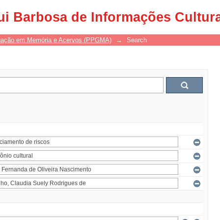
ui Barbosa de Informações Cultur
uação em Memória e Acervos (PPGMA)
→
Search