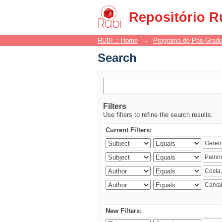
Search
Repositório R
RUBI :: Home
→
Programa de Pós-Grad
Search
Filters
Use filters to refine the search results.
Current Filters:
New Filters: