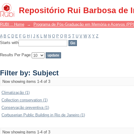
Filter by: Subject
Repositório Rui Barbosa de 
RUBI :: Home
→
Programa de Pós-Graduação em Memória e Acervos (P
A
B
C
D
E
F
G
H
I
J
K
L
M
N
O
P
Q
R
S
T
U
V
W
X
Y
Z
Starts with
Results Per Page:
Filter by: Subject
Now showing items 1-4 of 3
Climatização (1)
Collection conservation (1)
Conservação preventiva (1)
Corbuserian Public Building in Rio de Janeiro (1)
Now showing items 1-4 of 3