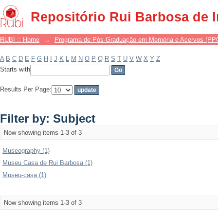
Filter by: Subject
Repositório Rui Barbosa de 
RUBI :: Home
→
Programa de Pós-Graduação em Memória e Acervos (P
A
B
C
D
E
F
G
H
I
J
K
L
M
N
O
P
Q
R
S
T
U
V
W
X
Y
Z
Starts with
Results Per Page:
Filter by: Subject
Now showing items 1-3 of 3
Museography (1)
Museu Casa de Rui Barbosa (1)
Museu-casa (1)
Now showing items 1-3 of 3