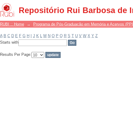
Filter by: Subject
Repositório Rui Barbosa de 
RUBI :: Home
→
Programa de Pós-Graduação em Memória e Acervos (P
A
B
C
D
E
F
G
H
I
J
K
L
M
N
O
P
Q
R
S
T
U
V
W
X
Y
Z
Starts with
Results Per Page: