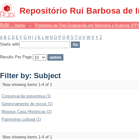
Filter by: Subject
Repositório Rui Barbosa de 
RUBI :: Home
→
Programa de Pós-Graduação em Memória e Acervos (P
A
B
C
D
E
F
G
H
I
J
K
L
M
N
O
P
Q
R
S
T
U
V
W
X
Y
Z
Starts with
Results Per Page:
Filter by: Subject
Now showing items 1-4 of 1
Conservação preventiva (1)
Gerenciamento de riscos (1)
Museus Casa Históricas (1)
Patrimônio cultural (1)
Now showing items 1-4 of 1