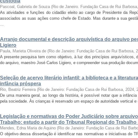
custódia
Pascoal, Gabriela de Souza
(
Rio de Janeiro. Fundação Casa de Rui Barbosa
As atividades e funções do cidadão eleito ao cargo de Presidente da Rep
associados as suas ações como chefe de Estado. Mas durante a sua gest
...
Arranjo documental e descrição arquivística do arquivo p
Ligiero
Paula, Marieta Oliveira de
(
Rio de Janeiro: Fundação Casa de Rui Barbosa
,
2
A presente pesquisa tem como objetivo, à luz dos princípios arquivísticos, d
do arquivo, maestro José Carlos Ligiero, e compreender sua produção docume
Seleção de acervo literário infantil: a biblioteca e a liter
infância próspera
Rio, Beatriz Ferreira
(
Rio de Janeiro: Fundação Casa de Rui Barbosa, 2024
,
De uma maneira geral, ao longo da história, é possível notar que a infânc
pela sociedade. Às crianças é reservado um espaço de autoridade vertical e d
Legislação e normativas do Poder Judiciário sobre arquiv
Trabalho: estudo a partir do Tribunal Regional do Trabalho
Mendes, Edna Maria de Aquino
(
Rio de Janeiro: Fundação Casa de Rui Barb
O objetivo dessa dissertação é identificar nas normativas e iniciativas do 