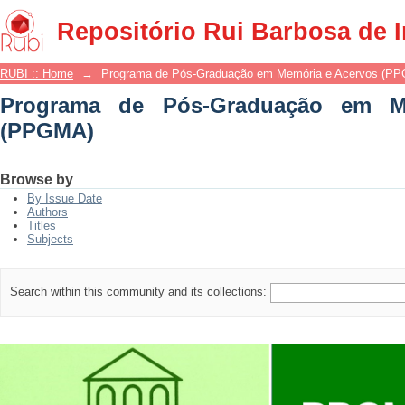
Programa de Pós-Graduação em Memór
Repositório Rui Barbosa de 
RUBI :: Home
→
Programa de Pós-Graduação em Memória e Acervos (P
Programa de Pós-Graduação em M
(PPGMA)
Browse by
By Issue Date
Authors
Titles
Subjects
Search within this community and its collections: