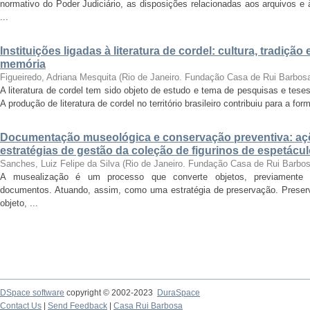
normativo do Poder Judiciário, as disposições relacionadas aos arquivos e
...
Instituições ligadas à literatura de cordel: cultura, tradiç
memória
Figueiredo, Adriana Mesquita
(
Rio de Janeiro. Fundação Casa de Rui Barbos
A literatura de cordel tem sido objeto de estudo e tema de pesquisas e tese
A produção de literatura de cordel no território brasileiro contribuiu para a for
Documentação museológica e conservação preventiva: a
estratégias de gestão da coleção de figurinos de espetác
Sanches, Luiz Felipe da Silva
(
Rio de Janeiro. Fundação Casa de Rui Barbo
A musealização é um processo que converte objetos, previamente se
documentos. Atuando, assim, como uma estratégia de preservação. Preserv
objeto, ...
DSpace software
copyright © 2002-2023
DuraSpace
Contact Us
|
Send Feedback
|
Casa Rui Barbosa