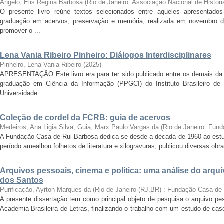
Angelo, Elis Regina Barbosa
(
Rio de Janeiro: Associação Nacional de Histori
O presente livro reúne textos selecionados entre aqueles apresentado
graduação em acervos, preservação e memória, realizada em novembro d
promover o ...
Lena Vania Ribeiro Pinheiro: Diálogos Interdisciplinares
Pinheiro, Lena Vania Ribeiro
(
2025
)
APRESENTAÇÂO Este livro era para ter sido publicado entre os demais da
graduação em Ciência da Informação (PPGCI) do Instituto Brasileiro de
Universidade ...
Coleção de cordel da FCRB: guia de acervos
Medeiros, Ana Ligia Silva; Guia, Marx Paulo Vargas da
(
Rio de Janeiro. Fun
A Fundação Casa de Rui Barbosa dedica-se desde a década de 1960 ao estudo
período amealhou folhetos de literatura e xilogravuras, publicou diversas ob
Arquivos pessoais, cinema e política: uma análise do arqu
dos Santos
Purificação, Ayrton Marques da
(
Rio de Janeiro (RJ,BR) : Fundação Casa de
A presente dissertação tem como principal objeto de pesquisa o arquivo pe
Academia Brasileira de Letras, finalizando o trabalho com um estudo de cas
...