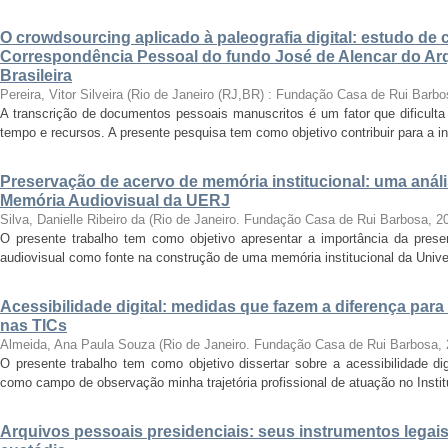
O crowdsourcing aplicado à paleografia digital: estudo de 
Correspondência Pessoal do fundo José de Alencar do Arq
Brasileira
Pereira, Vitor Silveira
(
Rio de Janeiro (RJ,BR) : Fundação Casa de Rui Barbo
A transcrição de documentos pessoais manuscritos é um fator que dificulta
tempo e recursos. A presente pesquisa tem como objetivo contribuir para a inv
Preservação de acervo de memória institucional: uma anál
Memória Audiovisual da UERJ
Silva, Danielle Ribeiro da
(
Rio de Janeiro. Fundação Casa de Rui Barbosa
,
2
O presente trabalho tem como objetivo apresentar a importância da prese
audiovisual como fonte na construção de uma memória institucional da Unive
Acessibilidade digital: medidas que fazem a diferença para
nas TICs
Almeida, Ana Paula Souza
(
Rio de Janeiro. Fundação Casa de Rui Barbosa
,
O presente trabalho tem como objetivo dissertar sobre a acessibilidade dig
como campo de observação minha trajetória profissional de atuação no Instit
Arquivos pessoais presidenciais: seus instrumentos legais