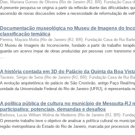
Dias, Mariana Gomes de Oliveira
(
Rio de Janeiro (RJ, BR): Fundação Casa 
A presente pesquisa se origina a partir da reflexão diante das dificuldades
ascensão de novas discussões sobre a necessidade de reformulação de velha
Documentação museológica no Museu de Imagens do Incon
classificação temática
Pereira, Mayara Motta
(
Rio de Janeiro (RJ, BR): Fundação Casa de Rui Barb
O Museu de Imagens do Inconsciente, fundado a partir do trabalho terapêut
guarda um acervo ímpar de obras produzidas por pessoas com transtorno me
...
A história contada em 3D do Palácio da Quinta da Boa Vist
Tavares, Sérgio de Sena
(
Rio de Janeiro (RJ, BR): Fundação Casa de Rui B
A evolução arquitetônica do palácio de São Cristóvão, antigo Paço Real/Im
unidade da Universidade Federal do Rio de Janeiro (UFRJ), é representada nes
A política pública de cultura no município de Mesquita-RJ
participativa: potenciais, demandas e desafios
Barbosa, Lucas William Molina de Medeiros
(
Rio de Janeiro (RJ, BR): Fund
O presente trabalho teve o objetivo de analisar a política cultural no munic
região metropolitana do Estado do Rio de Janeiro, marcada por processos de