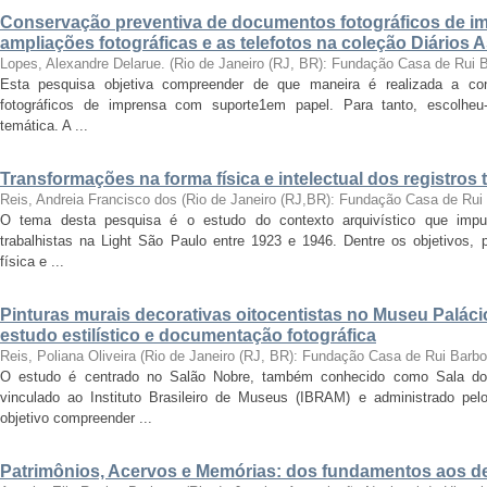
Conservação preventiva de documentos fotográficos de i
ampliações fotográficas e as telefotos na coleção Diários 
Lopes, Alexandre Delarue.
(
Rio de Janeiro (RJ, BR): Fundação Casa de Rui 
Esta pesquisa objetiva compreender de que maneira é realizada a co
fotográficos de imprensa com suporte1em papel. Para tanto, escolheu-
temática. A ...
Transformações na forma física e intelectual dos registros 
Reis, Andreia Francisco dos
(
Rio de Janeiro (RJ,BR): Fundação Casa de Rui
O tema desta pesquisa é o estudo do contexto arquivístico que impul
trabalhistas na Light São Paulo entre 1923 e 1946. Dentre os objetivos,
física e ...
Pinturas murais decorativas oitocentistas no Museu Paláci
estudo estilístico e documentação fotográfica
Reis, Poliana Oliveira
(
Rio de Janeiro (RJ, BR): Fundação Casa de Rui Barb
O estudo é centrado no Salão Nobre, também conhecido como Sala do
vinculado ao Instituto Brasileiro de Museus (IBRAM) e administrado p
objetivo compreender ...
Patrimônios, Acervos e Memórias: dos fundamentos aos 