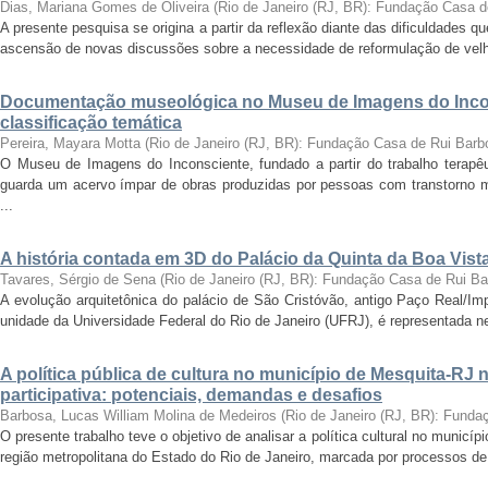
Dias, Mariana Gomes de Oliveira
(
Rio de Janeiro (RJ, BR): Fundação Casa 
A presente pesquisa se origina a partir da reflexão diante das dificuldades
ascensão de novas discussões sobre a necessidade de reformulação de velha
Documentação museológica no Museu de Imagens do Incon
classificação temática
Pereira, Mayara Motta
(
Rio de Janeiro (RJ, BR): Fundação Casa de Rui Barb
O Museu de Imagens do Inconsciente, fundado a partir do trabalho terapêut
guarda um acervo ímpar de obras produzidas por pessoas com transtorno me
...
A história contada em 3D do Palácio da Quinta da Boa Vist
Tavares, Sérgio de Sena
(
Rio de Janeiro (RJ, BR): Fundação Casa de Rui B
A evolução arquitetônica do palácio de São Cristóvão, antigo Paço Real/Im
unidade da Universidade Federal do Rio de Janeiro (UFRJ), é representada nes
A política pública de cultura no município de Mesquita-RJ
participativa: potenciais, demandas e desafios
Barbosa, Lucas William Molina de Medeiros
(
Rio de Janeiro (RJ, BR): Fund
O presente trabalho teve o objetivo de analisar a política cultural no munic
região metropolitana do Estado do Rio de Janeiro, marcada por processos de