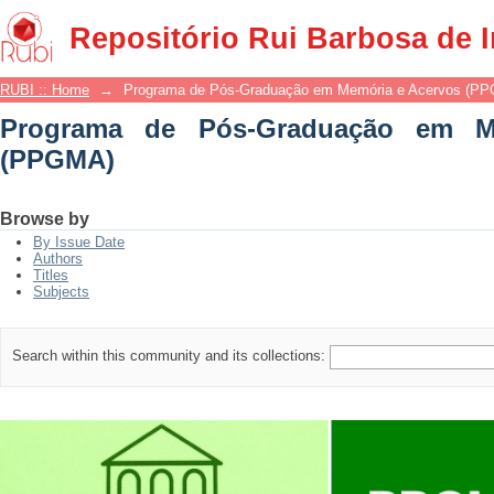
Programa de Pós-Graduação em Memór
Repositório Rui Barbosa de 
RUBI :: Home
→
Programa de Pós-Graduação em Memória e Acervos (P
Programa de Pós-Graduação em M
(PPGMA)
Browse by
By Issue Date
Authors
Titles
Subjects
Search within this community and its collections: