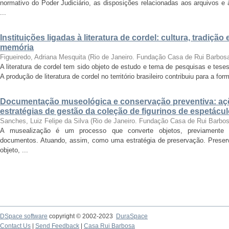
normativo do Poder Judiciário, as disposições relacionadas aos arquivos e
...
Instituições ligadas à literatura de cordel: cultura, tradiç
memória
Figueiredo, Adriana Mesquita
(
Rio de Janeiro. Fundação Casa de Rui Barbos
A literatura de cordel tem sido objeto de estudo e tema de pesquisas e tese
A produção de literatura de cordel no território brasileiro contribuiu para a for
Documentação museológica e conservação preventiva: a
estratégias de gestão da coleção de figurinos de espetác
Sanches, Luiz Felipe da Silva
(
Rio de Janeiro. Fundação Casa de Rui Barbo
A musealização é um processo que converte objetos, previamente se
documentos. Atuando, assim, como uma estratégia de preservação. Preserv
objeto, ...
DSpace software
copyright © 2002-2023
DuraSpace
Contact Us
|
Send Feedback
|
Casa Rui Barbosa