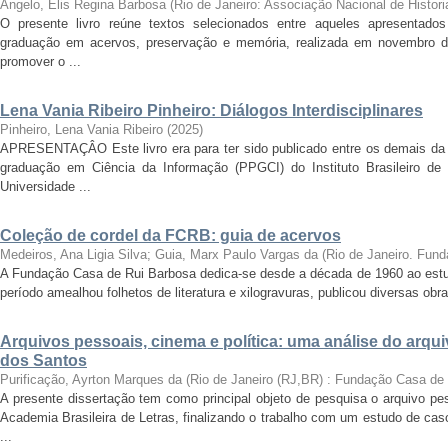
Angelo, Elis Regina Barbosa
(
Rio de Janeiro: Associação Nacional de Histori
O presente livro reúne textos selecionados entre aqueles apresentado
graduação em acervos, preservação e memória, realizada em novembro d
promover o ...
Lena Vania Ribeiro Pinheiro: Diálogos Interdisciplinares
Pinheiro, Lena Vania Ribeiro
(
2025
)
APRESENTAÇÂO Este livro era para ter sido publicado entre os demais da
graduação em Ciência da Informação (PPGCI) do Instituto Brasileiro de
Universidade ...
Coleção de cordel da FCRB: guia de acervos
Medeiros, Ana Ligia Silva; Guia, Marx Paulo Vargas da
(
Rio de Janeiro. Fun
A Fundação Casa de Rui Barbosa dedica-se desde a década de 1960 ao estudo
período amealhou folhetos de literatura e xilogravuras, publicou diversas ob
Arquivos pessoais, cinema e política: uma análise do arqu
dos Santos
Purificação, Ayrton Marques da
(
Rio de Janeiro (RJ,BR) : Fundação Casa de
A presente dissertação tem como principal objeto de pesquisa o arquivo pe
Academia Brasileira de Letras, finalizando o trabalho com um estudo de cas
...