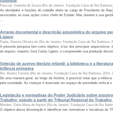
custódia
Pascoal, Gabriela de Souza
(
Rio de Janeiro. Fundação Casa de Rui Barbosa
As atividades e funções do cidadão eleito ao cargo de Presidente da Rep
associados as suas ações como chefe de Estado. Mas durante a sua gest
...
Arranjo documental e descrição arquivística do arquivo p
Ligiero
Paula, Marieta Oliveira de
(
Rio de Janeiro: Fundação Casa de Rui Barbosa
,
2
A presente pesquisa tem como objetivo, à luz dos princípios arquivísticos, d
do arquivo, maestro José Carlos Ligiero, e compreender sua produção docume
Seleção de acervo literário infantil: a biblioteca e a liter
infância próspera
Rio, Beatriz Ferreira
(
Rio de Janeiro: Fundação Casa de Rui Barbosa, 2024
,
De uma maneira geral, ao longo da história, é possível notar que a infânc
pela sociedade. Às crianças é reservado um espaço de autoridade vertical e d
Legislação e normativas do Poder Judiciário sobre arquiv
Trabalho: estudo a partir do Tribunal Regional do Trabalho
Mendes, Edna Maria de Aquino
(
Rio de Janeiro: Fundação Casa de Rui Barb
O objetivo dessa dissertação é identificar nas normativas e iniciativas do 