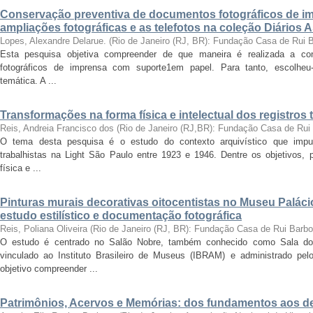
Conservação preventiva de documentos fotográficos de i
ampliações fotográficas e as telefotos na coleção Diários 
Lopes, Alexandre Delarue.
(
Rio de Janeiro (RJ, BR): Fundação Casa de Rui 
Esta pesquisa objetiva compreender de que maneira é realizada a co
fotográficos de imprensa com suporte1em papel. Para tanto, escolheu-
temática. A ...
Transformações na forma física e intelectual dos registros 
Reis, Andreia Francisco dos
(
Rio de Janeiro (RJ,BR): Fundação Casa de Rui
O tema desta pesquisa é o estudo do contexto arquivístico que impul
trabalhistas na Light São Paulo entre 1923 e 1946. Dentre os objetivos,
física e ...
Pinturas murais decorativas oitocentistas no Museu Paláci
estudo estilístico e documentação fotográfica
Reis, Poliana Oliveira
(
Rio de Janeiro (RJ, BR): Fundação Casa de Rui Barb
O estudo é centrado no Salão Nobre, também conhecido como Sala do
vinculado ao Instituto Brasileiro de Museus (IBRAM) e administrado p
objetivo compreender ...
Patrimônios, Acervos e Memórias: dos fundamentos aos 