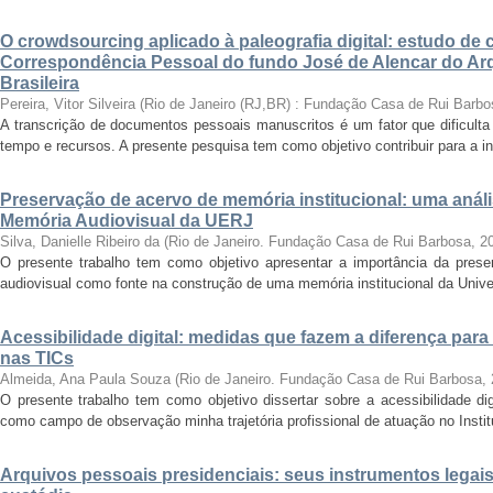
O crowdsourcing aplicado à paleografia digital: estudo de 
Correspondência Pessoal do fundo José de Alencar do Arq
Brasileira
Pereira, Vitor Silveira
(
Rio de Janeiro (RJ,BR) : Fundação Casa de Rui Barbo
A transcrição de documentos pessoais manuscritos é um fator que dificulta
tempo e recursos. A presente pesquisa tem como objetivo contribuir para a inv
Preservação de acervo de memória institucional: uma anál
Memória Audiovisual da UERJ
Silva, Danielle Ribeiro da
(
Rio de Janeiro. Fundação Casa de Rui Barbosa
,
2
O presente trabalho tem como objetivo apresentar a importância da prese
audiovisual como fonte na construção de uma memória institucional da Unive
Acessibilidade digital: medidas que fazem a diferença para
nas TICs
Almeida, Ana Paula Souza
(
Rio de Janeiro. Fundação Casa de Rui Barbosa
,
O presente trabalho tem como objetivo dissertar sobre a acessibilidade dig
como campo de observação minha trajetória profissional de atuação no Instit
Arquivos pessoais presidenciais: seus instrumentos legais