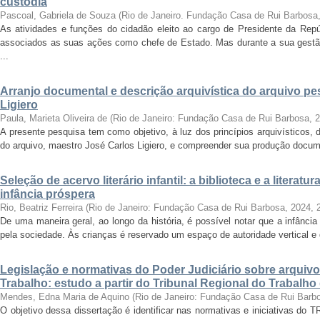
custódia
Pascoal, Gabriela de Souza
(
Rio de Janeiro. Fundação Casa de Rui Barbosa
As atividades e funções do cidadão eleito ao cargo de Presidente da Rep
associados as suas ações como chefe de Estado. Mas durante a sua gest
...
Arranjo documental e descrição arquivística do arquivo p
Ligiero
Paula, Marieta Oliveira de
(
Rio de Janeiro: Fundação Casa de Rui Barbosa
,
2
A presente pesquisa tem como objetivo, à luz dos princípios arquivísticos, d
do arquivo, maestro José Carlos Ligiero, e compreender sua produção docume
Seleção de acervo literário infantil: a biblioteca e a liter
infância próspera
Rio, Beatriz Ferreira
(
Rio de Janeiro: Fundação Casa de Rui Barbosa, 2024
,
De uma maneira geral, ao longo da história, é possível notar que a infânc
pela sociedade. Às crianças é reservado um espaço de autoridade vertical e d
Legislação e normativas do Poder Judiciário sobre arquiv
Trabalho: estudo a partir do Tribunal Regional do Trabalho
Mendes, Edna Maria de Aquino
(
Rio de Janeiro: Fundação Casa de Rui Barb
O objetivo dessa dissertação é identificar nas normativas e iniciativas do 