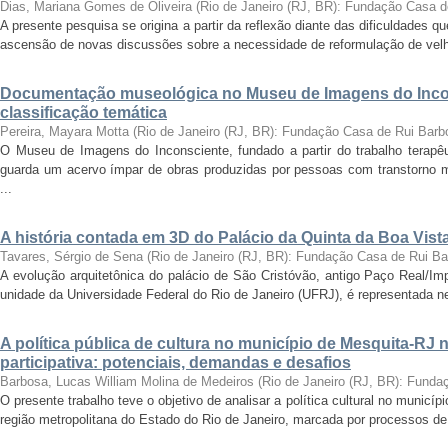
Dias, Mariana Gomes de Oliveira
(
Rio de Janeiro (RJ, BR): Fundação Casa 
A presente pesquisa se origina a partir da reflexão diante das dificuldades
ascensão de novas discussões sobre a necessidade de reformulação de velha
Documentação museológica no Museu de Imagens do Incon
classificação temática
Pereira, Mayara Motta
(
Rio de Janeiro (RJ, BR): Fundação Casa de Rui Barb
O Museu de Imagens do Inconsciente, fundado a partir do trabalho terapêut
guarda um acervo ímpar de obras produzidas por pessoas com transtorno me
...
A história contada em 3D do Palácio da Quinta da Boa Vist
Tavares, Sérgio de Sena
(
Rio de Janeiro (RJ, BR): Fundação Casa de Rui B
A evolução arquitetônica do palácio de São Cristóvão, antigo Paço Real/Im
unidade da Universidade Federal do Rio de Janeiro (UFRJ), é representada nes
A política pública de cultura no município de Mesquita-RJ
participativa: potenciais, demandas e desafios
Barbosa, Lucas William Molina de Medeiros
(
Rio de Janeiro (RJ, BR): Fund
O presente trabalho teve o objetivo de analisar a política cultural no munic
região metropolitana do Estado do Rio de Janeiro, marcada por processos de