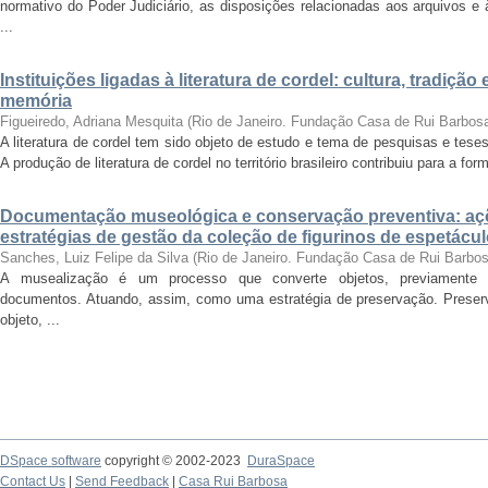
normativo do Poder Judiciário, as disposições relacionadas aos arquivos e
...
Instituições ligadas à literatura de cordel: cultura, tradiç
memória
Figueiredo, Adriana Mesquita
(
Rio de Janeiro. Fundação Casa de Rui Barbos
A literatura de cordel tem sido objeto de estudo e tema de pesquisas e tese
A produção de literatura de cordel no território brasileiro contribuiu para a for
Documentação museológica e conservação preventiva: a
estratégias de gestão da coleção de figurinos de espetác
Sanches, Luiz Felipe da Silva
(
Rio de Janeiro. Fundação Casa de Rui Barbo
A musealização é um processo que converte objetos, previamente se
documentos. Atuando, assim, como uma estratégia de preservação. Preserv
objeto, ...
DSpace software
copyright © 2002-2023
DuraSpace
Contact Us
|
Send Feedback
|
Casa Rui Barbosa