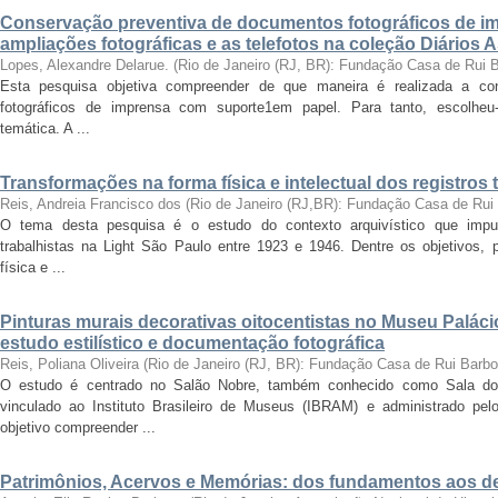
Conservação preventiva de documentos fotográficos de i
ampliações fotográficas e as telefotos na coleção Diários 
Lopes, Alexandre Delarue.
(
Rio de Janeiro (RJ, BR): Fundação Casa de Rui 
Esta pesquisa objetiva compreender de que maneira é realizada a co
fotográficos de imprensa com suporte1em papel. Para tanto, escolheu-
temática. A ...
Transformações na forma física e intelectual dos registros 
Reis, Andreia Francisco dos
(
Rio de Janeiro (RJ,BR): Fundação Casa de Rui
O tema desta pesquisa é o estudo do contexto arquivístico que impul
trabalhistas na Light São Paulo entre 1923 e 1946. Dentre os objetivos,
física e ...
Pinturas murais decorativas oitocentistas no Museu Paláci
estudo estilístico e documentação fotográfica
Reis, Poliana Oliveira
(
Rio de Janeiro (RJ, BR): Fundação Casa de Rui Barb
O estudo é centrado no Salão Nobre, também conhecido como Sala do
vinculado ao Instituto Brasileiro de Museus (IBRAM) e administrado p
objetivo compreender ...
Patrimônios, Acervos e Memórias: dos fundamentos aos 