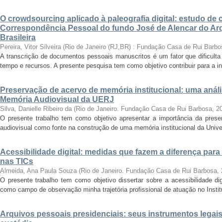
O crowdsourcing aplicado à paleografia digital: estudo de 
Correspondência Pessoal do fundo José de Alencar do Arq
Brasileira
Pereira, Vitor Silveira
(
Rio de Janeiro (RJ,BR) : Fundação Casa de Rui Barbo
A transcrição de documentos pessoais manuscritos é um fator que dificulta
tempo e recursos. A presente pesquisa tem como objetivo contribuir para a inv
Preservação de acervo de memória institucional: uma anál
Memória Audiovisual da UERJ
Silva, Danielle Ribeiro da
(
Rio de Janeiro. Fundação Casa de Rui Barbosa
,
2
O presente trabalho tem como objetivo apresentar a importância da prese
audiovisual como fonte na construção de uma memória institucional da Unive
Acessibilidade digital: medidas que fazem a diferença para
nas TICs
Almeida, Ana Paula Souza
(
Rio de Janeiro. Fundação Casa de Rui Barbosa
,
O presente trabalho tem como objetivo dissertar sobre a acessibilidade dig
como campo de observação minha trajetória profissional de atuação no Instit
Arquivos pessoais presidenciais: seus instrumentos legais