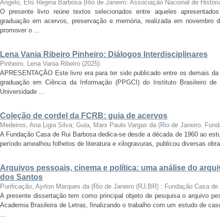
Angelo, Elis Regina Barbosa
(
Rio de Janeiro: Associação Nacional de Histori
O presente livro reúne textos selecionados entre aqueles apresentado
graduação em acervos, preservação e memória, realizada em novembro d
promover o ...
Lena Vania Ribeiro Pinheiro: Diálogos Interdisciplinares
Pinheiro, Lena Vania Ribeiro
(
2025
)
APRESENTAÇÂO Este livro era para ter sido publicado entre os demais da
graduação em Ciência da Informação (PPGCI) do Instituto Brasileiro de
Universidade ...
Coleção de cordel da FCRB: guia de acervos
Medeiros, Ana Ligia Silva; Guia, Marx Paulo Vargas da
(
Rio de Janeiro. Fun
A Fundação Casa de Rui Barbosa dedica-se desde a década de 1960 ao estudo
período amealhou folhetos de literatura e xilogravuras, publicou diversas ob
Arquivos pessoais, cinema e política: uma análise do arqu
dos Santos
Purificação, Ayrton Marques da
(
Rio de Janeiro (RJ,BR) : Fundação Casa de
A presente dissertação tem como principal objeto de pesquisa o arquivo pe
Academia Brasileira de Letras, finalizando o trabalho com um estudo de cas
...