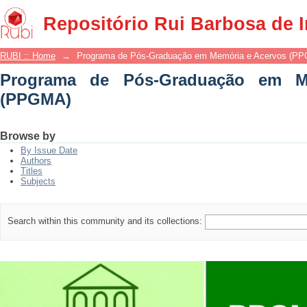
Programa de Pós-Graduação em Memór
Repositório Rui Barbosa de 
RUBI :: Home
→
Programa de Pós-Graduação em Memória e Acervos (P
Programa de Pós-Graduação em M
(PPGMA)
Browse by
By Issue Date
Authors
Titles
Subjects
Search within this community and its collections: