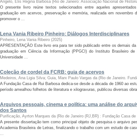
Angelo, Elis Regina Barbosa
(
Rio de Janeiro: Associação Nacional de Histori
O presente livro reúne textos selecionados entre aqueles apresentado
graduação em acervos, preservação e memória, realizada em novembro d
promover o ...
Lena Vania Ribeiro Pinheiro: Diálogos Interdisciplinares
Pinheiro, Lena Vania Ribeiro
(
2025
)
APRESENTAÇÂO Este livro era para ter sido publicado entre os demais da
graduação em Ciência da Informação (PPGCI) do Instituto Brasileiro de
Universidade ...
Coleção de cordel da FCRB: guia de acervos
Medeiros, Ana Ligia Silva; Guia, Marx Paulo Vargas da
(
Rio de Janeiro. Fun
A Fundação Casa de Rui Barbosa dedica-se desde a década de 1960 ao estudo
período amealhou folhetos de literatura e xilogravuras, publicou diversas ob
Arquivos pessoais, cinema e política: uma análise do arqu
dos Santos
Purificação, Ayrton Marques da
(
Rio de Janeiro (RJ,BR) : Fundação Casa de
A presente dissertação tem como principal objeto de pesquisa o arquivo pe
Academia Brasileira de Letras, finalizando o trabalho com um estudo de cas
...