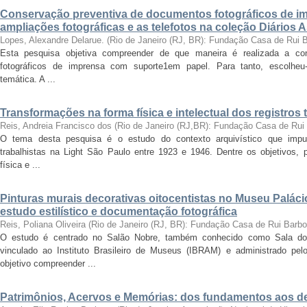
Conservação preventiva de documentos fotográficos de i
ampliações fotográficas e as telefotos na coleção Diários 
Lopes, Alexandre Delarue.
(
Rio de Janeiro (RJ, BR): Fundação Casa de Rui 
Esta pesquisa objetiva compreender de que maneira é realizada a co
fotográficos de imprensa com suporte1em papel. Para tanto, escolheu-
temática. A ...
Transformações na forma física e intelectual dos registros 
Reis, Andreia Francisco dos
(
Rio de Janeiro (RJ,BR): Fundação Casa de Rui
O tema desta pesquisa é o estudo do contexto arquivístico que impul
trabalhistas na Light São Paulo entre 1923 e 1946. Dentre os objetivos,
física e ...
Pinturas murais decorativas oitocentistas no Museu Paláci
estudo estilístico e documentação fotográfica
Reis, Poliana Oliveira
(
Rio de Janeiro (RJ, BR): Fundação Casa de Rui Barb
O estudo é centrado no Salão Nobre, também conhecido como Sala do
vinculado ao Instituto Brasileiro de Museus (IBRAM) e administrado p
objetivo compreender ...
Patrimônios, Acervos e Memórias: dos fundamentos aos 