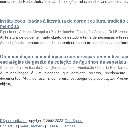
normativo do Poder Judiciário, as disposições relacionadas aos arquivos e
...
Instituições ligadas à literatura de cordel: cultura, tradiç
memória
Figueiredo, Adriana Mesquita
(
Rio de Janeiro. Fundação Casa de Rui Barbos
A literatura de cordel tem sido objeto de estudo e tema de pesquisas e tese
A produção de literatura de cordel no território brasileiro contribuiu para a for
Documentação museológica e conservação preventiva: a
estratégias de gestão da coleção de figurinos de espetác
Sanches, Luiz Felipe da Silva
(
Rio de Janeiro. Fundação Casa de Rui Barbo
A musealização é um processo que converte objetos, previamente se
documentos. Atuando, assim, como uma estratégia de preservação. Preserv
objeto, ...
DSpace software
copyright © 2002-2023
DuraSpace
Contact Us
|
Send Feedback
|
Casa Rui Barbosa