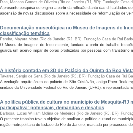
Dias, Mariana Gomes de Oliveira
(
Rio de Janeiro (RJ, BR): Fundação Casa 
A presente pesquisa se origina a partir da reflexão diante das dificuldades
ascensão de novas discussões sobre a necessidade de reformulação de velha
Documentação museológica no Museu de Imagens do Incon
classificação temática
Pereira, Mayara Motta
(
Rio de Janeiro (RJ, BR): Fundação Casa de Rui Barb
O Museu de Imagens do Inconsciente, fundado a partir do trabalho terapêut
guarda um acervo ímpar de obras produzidas por pessoas com transtorno me
...
A história contada em 3D do Palácio da Quinta da Boa Vist
Tavares, Sérgio de Sena
(
Rio de Janeiro (RJ, BR): Fundação Casa de Rui B
A evolução arquitetônica do palácio de São Cristóvão, antigo Paço Real/Im
unidade da Universidade Federal do Rio de Janeiro (UFRJ), é representada nes
A política pública de cultura no município de Mesquita-RJ
participativa: potenciais, demandas e desafios
Barbosa, Lucas William Molina de Medeiros
(
Rio de Janeiro (RJ, BR): Fund
O presente trabalho teve o objetivo de analisar a política cultural no munic
região metropolitana do Estado do Rio de Janeiro, marcada por processos de