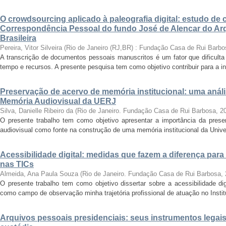
O crowdsourcing aplicado à paleografia digital: estudo de 
Correspondência Pessoal do fundo José de Alencar do Arq
Brasileira
Pereira, Vitor Silveira
(
Rio de Janeiro (RJ,BR) : Fundação Casa de Rui Barbo
A transcrição de documentos pessoais manuscritos é um fator que dificulta
tempo e recursos. A presente pesquisa tem como objetivo contribuir para a inv
Preservação de acervo de memória institucional: uma anál
Memória Audiovisual da UERJ
Silva, Danielle Ribeiro da
(
Rio de Janeiro. Fundação Casa de Rui Barbosa
,
2
O presente trabalho tem como objetivo apresentar a importância da prese
audiovisual como fonte na construção de uma memória institucional da Unive
Acessibilidade digital: medidas que fazem a diferença para
nas TICs
Almeida, Ana Paula Souza
(
Rio de Janeiro. Fundação Casa de Rui Barbosa
,
O presente trabalho tem como objetivo dissertar sobre a acessibilidade dig
como campo de observação minha trajetória profissional de atuação no Instit
Arquivos pessoais presidenciais: seus instrumentos legais