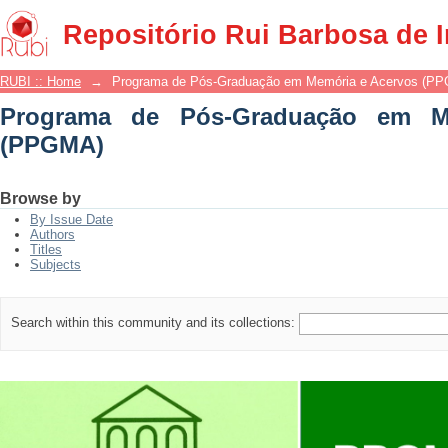
Programa de Pós-Graduação em Memór
Repositório Rui Barbosa de 
RUBI :: Home
→
Programa de Pós-Graduação em Memória e Acervos (P
Programa de Pós-Graduação em M
(PPGMA)
Browse by
By Issue Date
Authors
Titles
Subjects
Search within this community and its collections: