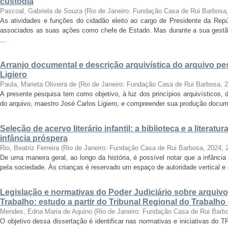
custódia
Pascoal, Gabriela de Souza
(
Rio de Janeiro. Fundação Casa de Rui Barbosa
As atividades e funções do cidadão eleito ao cargo de Presidente da Rep
associados as suas ações como chefe de Estado. Mas durante a sua gest
...
Arranjo documental e descrição arquivística do arquivo p
Ligiero
Paula, Marieta Oliveira de
(
Rio de Janeiro: Fundação Casa de Rui Barbosa
,
2
A presente pesquisa tem como objetivo, à luz dos princípios arquivísticos, d
do arquivo, maestro José Carlos Ligiero, e compreender sua produção docume
Seleção de acervo literário infantil: a biblioteca e a liter
infância próspera
Rio, Beatriz Ferreira
(
Rio de Janeiro: Fundação Casa de Rui Barbosa, 2024
,
De uma maneira geral, ao longo da história, é possível notar que a infânc
pela sociedade. Às crianças é reservado um espaço de autoridade vertical e d
Legislação e normativas do Poder Judiciário sobre arquiv
Trabalho: estudo a partir do Tribunal Regional do Trabalho
Mendes, Edna Maria de Aquino
(
Rio de Janeiro: Fundação Casa de Rui Barb
O objetivo dessa dissertação é identificar nas normativas e iniciativas do 