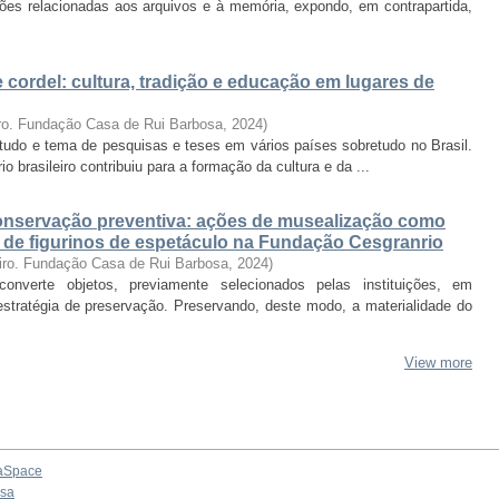
ções relacionadas aos arquivos e à memória, expondo, em contrapartida,
de cordel: cultura, tradição e educação em lugares de
ro. Fundação Casa de Rui Barbosa
,
2024
)
estudo e tema de pesquisas e teses em vários países sobretudo no Brasil.
rio brasileiro contribuiu para a formação da cultura e da ...
nservação preventiva: ações de musealização como
o de figurinos de espetáculo na Fundação Cesgranrio
iro. Fundação Casa de Rui Barbosa
,
2024
)
verte objetos, previamente selecionados pelas instituições, em
tratégia de preservação. Preservando, deste modo, a materialidade do
View more
aSpace
osa