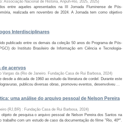
ro: Associação Nacional de Historia, Anpuh-Rio, 2025
,
2025
)
ados entre aqueles apresentados na III Jornada Fluminense de Pós-
mória, realizada em novembro de 2024. A Jornada tem como objetivo
ogos Interdisciplinares
do publicado entre os demais da coleção 50 anos do Programa de Pós-
CI) do Instituto Brasileiro de Informação em Ciência e Tecnologia-
a de acervos
lo Vargas da
(
Rio de Janeiro. Fundação Casa de Rui Barbosa
,
2024
)
desde a década de 1960 ao estudo da literatura de cordel. Durante este
xilogravuras, publicou diversas obras, promoveu eventos, desenvolveu ...
tica: uma análise do arquivo pessoal de Nelson Pereira
neiro (RJ,BR) : Fundação Casa de Rui Barbosa
,
2024
)
l objeto de pesquisa o arquivo pessoal de Nelson Pereira dos Santos na
o o trabalho com um estudo de caso da documentação do filme "Rio, 40º".