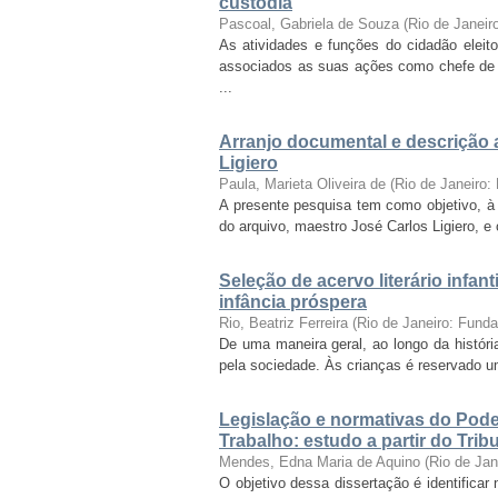
custódia
Pascoal, Gabriela de Souza
(
Rio de Janei
As atividades e funções do cidadão elei
associados as suas ações como chefe de
...
Arranjo documental e descrição 
Ligiero
Paula, Marieta Oliveira de
(
Rio de Janeiro
A presente pesquisa tem como objetivo, à l
do arquivo, maestro José Carlos Ligiero, 
Seleção de acervo literário infant
infância próspera
Rio, Beatriz Ferreira
(
Rio de Janeiro: Fund
De uma maneira geral, ao longo da históri
pela sociedade. Às crianças é reservado um 
Legislação e normativas do Pode
Trabalho: estudo a partir do Tri
Mendes, Edna Maria de Aquino
(
Rio de Ja
O objetivo dessa dissertação é identificar