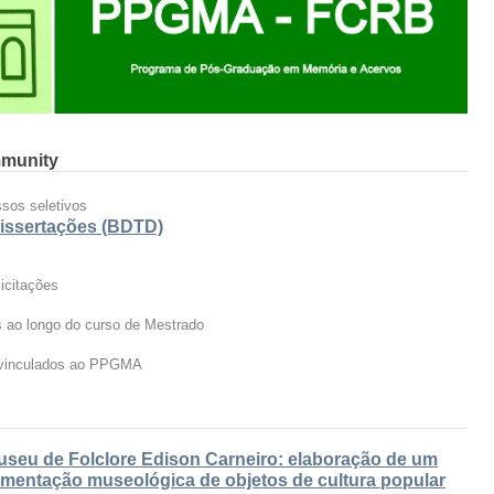
mmunity
sos seletivos
 dissertações (BDTD)
icitações
 ao longo do curso de Mestrado
s vinculados ao PPGMA
Museu de Folclore Edison Carneiro: elaboração de um
umentação museológica de objetos de cultura popular