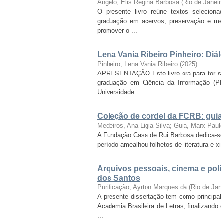
Angelo, Elis Regina Barbosa
(
Rio de Janei
O presente livro reúne textos selecion
graduação em acervos, preservação e me
promover o ...
Lena Vania Ribeiro Pinheiro: Diál
Pinheiro, Lena Vania Ribeiro
(
2025
)
APRESENTAÇÂO Este livro era para ter si
graduação em Ciência da Informação (PPG
Universidade ...
Coleção de cordel da FCRB: gui
Medeiros, Ana Ligia Silva; Guia, Marx Pau
A Fundação Casa de Rui Barbosa dedica-se 
período amealhou folhetos de literatura e 
Arquivos pessoais, cinema e polí
dos Santos
Purificação, Ayrton Marques da
(
Rio de Ja
A presente dissertação tem como principa
Academia Brasileira de Letras, finalizand
...