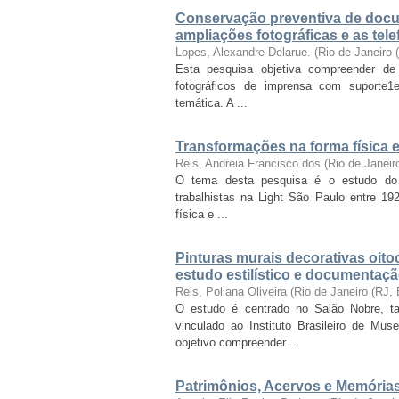
Conservação preventiva de docu
ampliações fotográficas e as tel
Lopes, Alexandre Delarue.
(
Rio de Janeiro
Esta pesquisa objetiva compreender de
fotográficos de imprensa com suporte1e
temática. A ...
Transformações na forma física e 
Reis, Andreia Francisco dos
(
Rio de Janei
O tema desta pesquisa é o estudo do c
trabalhistas na Light São Paulo entre 1
física e ...
Pinturas murais decorativas oito
estudo estilístico e documentaçã
Reis, Poliana Oliveira
(
Rio de Janeiro (RJ,
O estudo é centrado no Salão Nobre, 
vinculado ao Instituto Brasileiro de M
objetivo compreender ...
Patrimônios, Acervos e Memóri