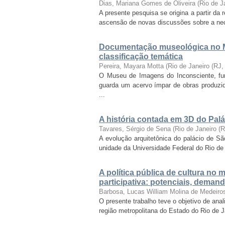
Dias, Mariana Gomes de Oliveira
(
Rio de J
A presente pesquisa se origina a partir da
ascensão de novas discussões sobre a nece
Documentação museológica no M
classificação temática
Pereira, Mayara Motta
(
Rio de Janeiro (RJ
O Museu de Imagens do Inconsciente, funda
guarda um acervo ímpar de obras produzid
...
A história contada em 3D do Palá
Tavares, Sérgio de Sena
(
Rio de Janeiro (
A evolução arquitetônica do palácio de Sã
unidade da Universidade Federal do Rio de J
A política pública de cultura no
participativa: potenciais, deman
Barbosa, Lucas William Molina de Medeiro
O presente trabalho teve o objetivo de anal
região metropolitana do Estado do Rio de 