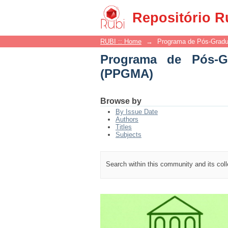
Programa de Pós-Gra
Repositório R
RUBI :: Home
→
Programa de Pós-Grad
Programa de Pós-G
(PPGMA)
Browse by
By Issue Date
Authors
Titles
Subjects
Search within this community and its col