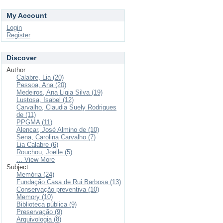
My Account
Login
Register
Discover
Author
Calabre, Lia (20)
Pessoa, Ana (20)
Medeiros, Ana Ligia Silva (19)
Lustosa, Isabel (12)
Carvalho, Claudia Suely Rodrigues
de (11)
PPGMA (11)
Alencar, José Almino de (10)
Sena, Carolina Carvalho (7)
Lia Calabre (6)
Rouchou, Joëlle (5)
... View More
Subject
Memória (24)
Fundação Casa de Rui Barbosa (13)
Conservação preventiva (10)
Memory (10)
Biblioteca pública (9)
Preservação (9)
Arquivologia (8)