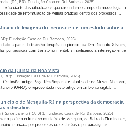
aneiro (RJ, BR): Fundação Casa de Rui Barbosa
,
2025
)
 reflexão diante das dificuldades que circundam o campo da museologia, a
ssidade de reformulação de velhas práticas dentro dos processos ...
useu de Imagens do Inconsciente: um estudo sobre a
, BR): Fundação Casa de Rui Barbosa
,
2025
)
do a partir do trabalho terapêutico pioneiro da Dra. Nise da Silveira,
as por pessoas com transtorno mental, simbolizando a interseção entre
cio da Quinta da Boa Vista
RJ, BR): Fundação Casa de Rui Barbosa
,
2025
)
o Cristóvão, antigo Paço Real/Imperial e atual sede do Museu Nacional,
aneiro (UFRJ), é representada neste artigo em ambiente digital. ...
 município de Mesquita-RJ na perspectiva da democracia
das e desafios
s
(
Rio de Janeiro (RJ, BR): Fundação Casa de Rui Barbosa
,
2026
)
isar a política cultural no município de Mesquita, da Baixada Fluminense,
Janeiro, marcada por processos de exclusões e por paradigmas ...