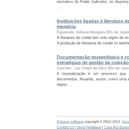
normativo do Poder Judiciário, as disposi
...
Instituições ligadas à literatura 
memória
Figueiredo, Adriana Mesquita
(
Rio de Janei
A literatura de cordel tem sido objeto de 
A produção de literatura de cordel no territó
Documentação museológica e co
estratégias de gestão da coleçã
Sanches, Luiz Felipe da Silva
(
Rio de Jane
A musealização é um processo que con
documentos. Atuando, assim, como uma es
objeto, ...
DSpace software
copyright © 2002-2023
Dur
Contact Us
|
Send Feedback
|
Casa Rui Barb