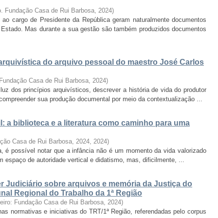
ro. Fundação Casa de Rui Barbosa
,
2024
)
to ao cargo de Presidente da República geram naturalmente documentos
 Estado. Mas durante a sua gestão são também produzidos documentos
arquivística do arquivo pessoal do maestro José Carlos
: Fundação Casa de Rui Barbosa
,
2024
)
uz dos princípios arquivísticos, descrever a história de vida do produtor
e compreender sua produção documental por meio da contextualização ...
il: a biblioteca e a literatura como caminho para uma
ação Casa de Rui Barbosa, 2024
,
2024
)
a, é possível notar que a infância não é um momento da vida valorizado
espaço de autoridade vertical e didatismo, mas, dificilmente, ...
r Judiciário sobre arquivos e memória da Justiça do
bunal Regional do Trabalho da 1ª Região
neiro: Fundação Casa de Rui Barbosa
,
2024
)
 nas normativas e iniciativas do TRT/1ª Região, referendadas pelo corpus