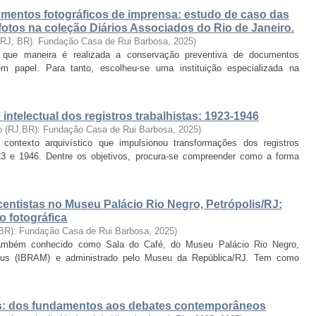
mentos fotográficos de imprensa: estudo de caso das
efotos na coleção Diários Associados do Rio de Janeiro.
 (RJ, BR): Fundação Casa de Rui Barbosa
,
2025
)
 que maneira é realizada a conservação preventiva de documentos
m papel. Para tanto, escolheu-se uma instituição especializada na
intelectual dos registros trabalhistas: 1923-1946
ro (RJ,BR): Fundação Casa de Rui Barbosa
,
2025
)
ontexto arquivístico que impulsionou transformações dos registros
923 e 1946. Dentre os objetivos, procura-se compreender como a forma
centistas no Museu Palácio Rio Negro, Petrópolis/RJ:
o fotográfica
 BR): Fundação Casa de Rui Barbosa
,
2025
)
também conhecido como Sala do Café, do Museu Palácio Rio Negro,
useus (IBRAM) e administrado pelo Museu da República/RJ. Tem como
as: dos fundamentos aos debates contemporâneos