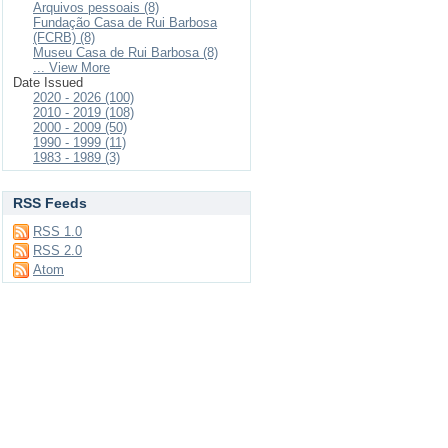
Arquivos pessoais (8)
Fundação Casa de Rui Barbosa
(FCRB) (8)
Museu Casa de Rui Barbosa (8)
... View More
Date Issued
2020 - 2026 (100)
2010 - 2019 (108)
2000 - 2009 (50)
1990 - 1999 (11)
1983 - 1989 (3)
RSS Feeds
RSS 1.0
RSS 2.0
Atom