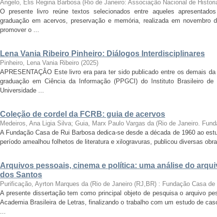
Angelo, Elis Regina Barbosa
(
Rio de Janeiro: Associação Nacional de Histori
O presente livro reúne textos selecionados entre aqueles apresentado
graduação em acervos, preservação e memória, realizada em novembro d
promover o ...
Lena Vania Ribeiro Pinheiro: Diálogos Interdisciplinares
Pinheiro, Lena Vania Ribeiro
(
2025
)
APRESENTAÇÂO Este livro era para ter sido publicado entre os demais da
graduação em Ciência da Informação (PPGCI) do Instituto Brasileiro de
Universidade ...
Coleção de cordel da FCRB: guia de acervos
Medeiros, Ana Ligia Silva; Guia, Marx Paulo Vargas da
(
Rio de Janeiro. Fun
A Fundação Casa de Rui Barbosa dedica-se desde a década de 1960 ao estudo
período amealhou folhetos de literatura e xilogravuras, publicou diversas ob
Arquivos pessoais, cinema e política: uma análise do arqu
dos Santos
Purificação, Ayrton Marques da
(
Rio de Janeiro (RJ,BR) : Fundação Casa de
A presente dissertação tem como principal objeto de pesquisa o arquivo pe
Academia Brasileira de Letras, finalizando o trabalho com um estudo de cas
...