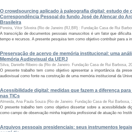
O crowdsourcing aplicado à paleografia digital: estudo de 
Correspondência Pessoal do fundo José de Alencar do Arq
Brasileira
Pereira, Vitor Silveira
(
Rio de Janeiro (RJ,BR) : Fundação Casa de Rui Barbo
A transcrição de documentos pessoais manuscritos é um fator que dificulta
tempo e recursos. A presente pesquisa tem como objetivo contribuir para a inv
Preservação de acervo de memória institucional: uma anál
Memória Audiovisual da UERJ
Silva, Danielle Ribeiro da
(
Rio de Janeiro. Fundação Casa de Rui Barbosa
,
2
O presente trabalho tem como objetivo apresentar a importância da prese
audiovisual como fonte na construção de uma memória institucional da Unive
Acessibilidade digital: medidas que fazem a diferença para
nas TICs
Almeida, Ana Paula Souza
(
Rio de Janeiro. Fundação Casa de Rui Barbosa
,
O presente trabalho tem como objetivo dissertar sobre a acessibilidade dig
como campo de observação minha trajetória profissional de atuação no Instit
Arquivos pessoais presidenciais: seus instrumentos legais