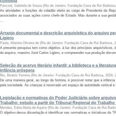
custódia
Pascoal, Gabriela de Souza
(
Rio de Janeiro. Fundação Casa de Rui Barbosa
As atividades e funções do cidadão eleito ao cargo de Presidente da Rep
associados as suas ações como chefe de Estado. Mas durante a sua gest
...
Arranjo documental e descrição arquivística do arquivo p
Ligiero
Paula, Marieta Oliveira de
(
Rio de Janeiro: Fundação Casa de Rui Barbosa
,
2
A presente pesquisa tem como objetivo, à luz dos princípios arquivísticos, d
do arquivo, maestro José Carlos Ligiero, e compreender sua produção docume
Seleção de acervo literário infantil: a biblioteca e a liter
infância próspera
Rio, Beatriz Ferreira
(
Rio de Janeiro: Fundação Casa de Rui Barbosa, 2024
,
De uma maneira geral, ao longo da história, é possível notar que a infânc
pela sociedade. Às crianças é reservado um espaço de autoridade vertical e d
Legislação e normativas do Poder Judiciário sobre arquiv
Trabalho: estudo a partir do Tribunal Regional do Trabalho
Mendes, Edna Maria de Aquino
(
Rio de Janeiro: Fundação Casa de Rui Barb
O objetivo dessa dissertação é identificar nas normativas e iniciativas do 