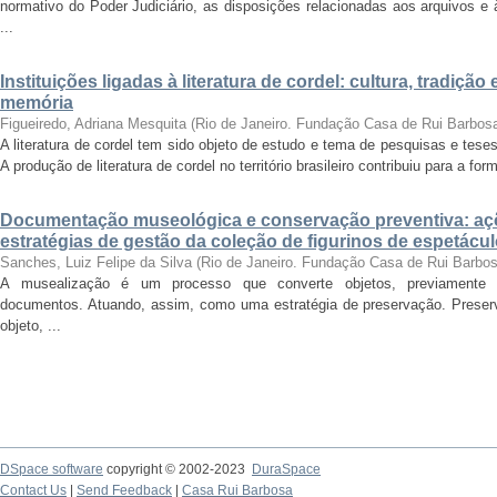
normativo do Poder Judiciário, as disposições relacionadas aos arquivos e
...
Instituições ligadas à literatura de cordel: cultura, tradiç
memória
Figueiredo, Adriana Mesquita
(
Rio de Janeiro. Fundação Casa de Rui Barbos
A literatura de cordel tem sido objeto de estudo e tema de pesquisas e tese
A produção de literatura de cordel no território brasileiro contribuiu para a for
Documentação museológica e conservação preventiva: a
estratégias de gestão da coleção de figurinos de espetác
Sanches, Luiz Felipe da Silva
(
Rio de Janeiro. Fundação Casa de Rui Barbo
A musealização é um processo que converte objetos, previamente se
documentos. Atuando, assim, como uma estratégia de preservação. Preserv
objeto, ...
DSpace software
copyright © 2002-2023
DuraSpace
Contact Us
|
Send Feedback
|
Casa Rui Barbosa