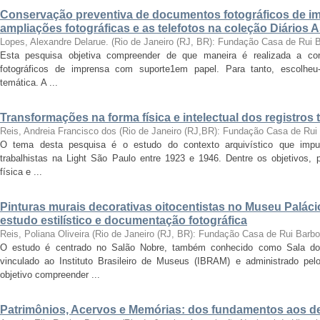
Conservação preventiva de documentos fotográficos de i
ampliações fotográficas e as telefotos na coleção Diários 
Lopes, Alexandre Delarue.
(
Rio de Janeiro (RJ, BR): Fundação Casa de Rui 
Esta pesquisa objetiva compreender de que maneira é realizada a co
fotográficos de imprensa com suporte1em papel. Para tanto, escolheu-
temática. A ...
Transformações na forma física e intelectual dos registros 
Reis, Andreia Francisco dos
(
Rio de Janeiro (RJ,BR): Fundação Casa de Rui
O tema desta pesquisa é o estudo do contexto arquivístico que impul
trabalhistas na Light São Paulo entre 1923 e 1946. Dentre os objetivos,
física e ...
Pinturas murais decorativas oitocentistas no Museu Paláci
estudo estilístico e documentação fotográfica
Reis, Poliana Oliveira
(
Rio de Janeiro (RJ, BR): Fundação Casa de Rui Barb
O estudo é centrado no Salão Nobre, também conhecido como Sala do
vinculado ao Instituto Brasileiro de Museus (IBRAM) e administrado p
objetivo compreender ...
Patrimônios, Acervos e Memórias: dos fundamentos aos 