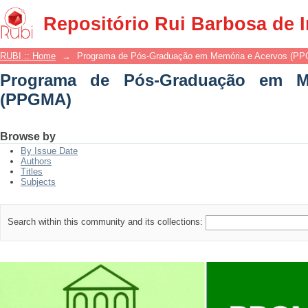
Programa de Pós-Graduação em Memór
Repositório Rui Barbosa de 
RUBI :: Home
→
Programa de Pós-Graduação em Memória e Acervos (P
Programa de Pós-Graduação em M
(PPGMA)
Browse by
By Issue Date
Authors
Titles
Subjects
Search within this community and its collections: