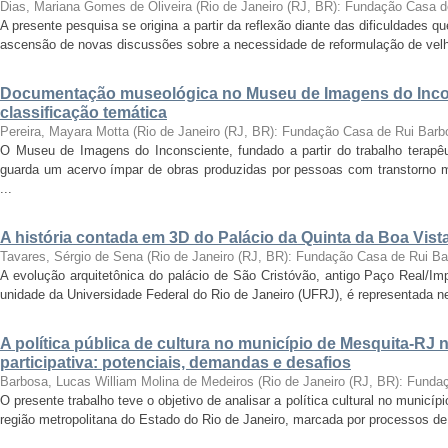
Dias, Mariana Gomes de Oliveira
(
Rio de Janeiro (RJ, BR): Fundação Casa 
A presente pesquisa se origina a partir da reflexão diante das dificuldades
ascensão de novas discussões sobre a necessidade de reformulação de velha
Documentação museológica no Museu de Imagens do Incon
classificação temática
Pereira, Mayara Motta
(
Rio de Janeiro (RJ, BR): Fundação Casa de Rui Barb
O Museu de Imagens do Inconsciente, fundado a partir do trabalho terapêut
guarda um acervo ímpar de obras produzidas por pessoas com transtorno me
...
A história contada em 3D do Palácio da Quinta da Boa Vist
Tavares, Sérgio de Sena
(
Rio de Janeiro (RJ, BR): Fundação Casa de Rui B
A evolução arquitetônica do palácio de São Cristóvão, antigo Paço Real/Im
unidade da Universidade Federal do Rio de Janeiro (UFRJ), é representada nes
A política pública de cultura no município de Mesquita-RJ
participativa: potenciais, demandas e desafios
Barbosa, Lucas William Molina de Medeiros
(
Rio de Janeiro (RJ, BR): Fund
O presente trabalho teve o objetivo de analisar a política cultural no munic
região metropolitana do Estado do Rio de Janeiro, marcada por processos de