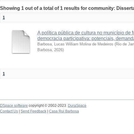
Showing 1 out of a total of 1 results for community: Disser
1
A política pública de cultura no município de
democracia participativa: potenciais, demand
Barbosa, Lucas William Molina de Medeiros
(
Rio de Ja
Barbosa
,
2026
)
1
DSpace software
copyright © 2002-2023
DuraSpace
Contact Us
|
Send Feedback
|
Casa Rui Barbosa