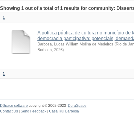
Showing 1 out of a total of 1 results for community: Disser
1
A política pública de cultura no município de
democracia participativa: potenciais, demand
Barbosa, Lucas William Molina de Medeiros
(
Rio de Ja
Barbosa
,
2026
)
1
DSpace software
copyright © 2002-2023
DuraSpace
Contact Us
|
Send Feedback
|
Casa Rui Barbosa