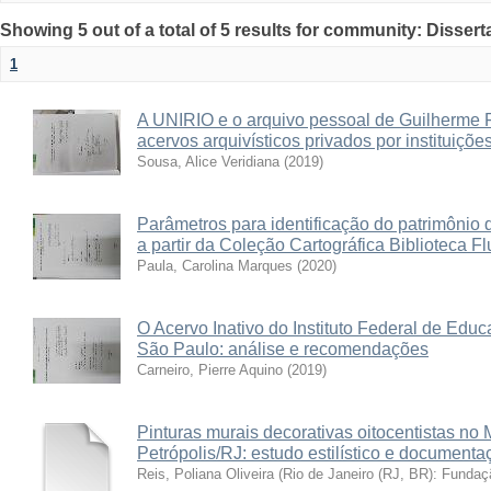
Showing 5 out of a total of 5 results for community: Disser
1
A UNIRIO e o arquivo pessoal de Guilherme F
acervos arquivísticos privados por instituiçõe
Sousa, Alice Veridiana
(
2019
)
Parâmetros para identificação do patrimônio 
a partir da Coleção Cartográfica Biblioteca 
Paula, Carolina Marques
(
2020
)
O Acervo Inativo do Instituto Federal de Edu
São Paulo: análise e recomendações
Carneiro, Pierre Aquino
(
2019
)
Pinturas murais decorativas oitocentistas no
Petrópolis/RJ: estudo estilístico e documenta
Reis, Poliana Oliveira
(
Rio de Janeiro (RJ, BR): Funda