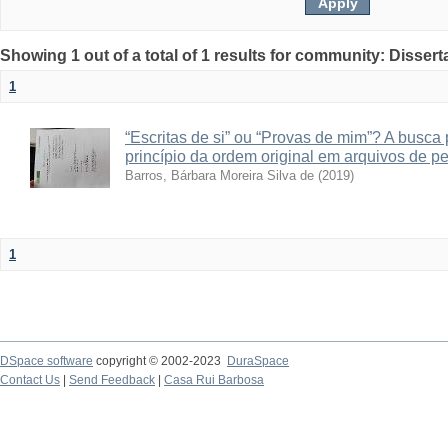
Showing 1 out of a total of 1 results for community: Disser
1
“Escritas de si” ou “Provas de mim”? A busca
princípio da ordem original em arquivos de p
Barros, Bárbara Moreira Silva de
(
2019
)
1
DSpace software
copyright © 2002-2023
DuraSpace
Contact Us
|
Send Feedback
|
Casa Rui Barbosa