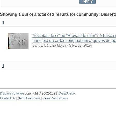
Showing 1 out of a total of 1 results for community: Disser
1
“Escritas de si” ou “Provas de mim”? A busca
princípio da ordem original em arquivos de p
Barros, Bárbara Moreira Silva de
(
2019
)
1
DSpace software
copyright © 2002-2023
DuraSpace
Contact Us
|
Send Feedback
|
Casa Rui Barbosa