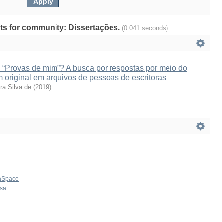
ults for community: Dissertações.
(0.041 seconds)
ou “Provas de mim”? A busca por respostas por meio do
m original em arquivos de pessoas de escritoras
ra Silva de
(
2019
)
aSpace
osa