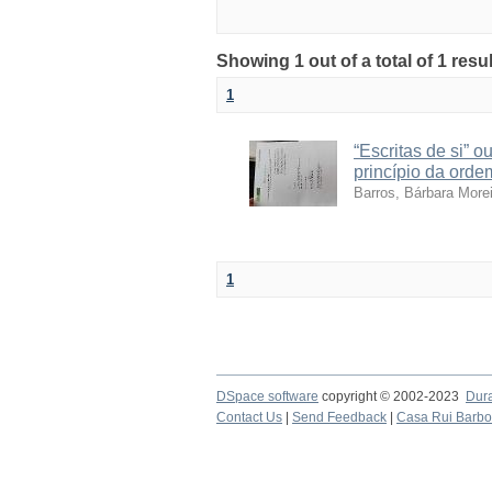
Showing 1 out of a total of 1 res
1
“Escritas de si” 
princípio da orde
Barros, Bárbara Morei
1
DSpace software
copyright © 2002-2023
Dur
Contact Us
|
Send Feedback
|
Casa Rui Barb