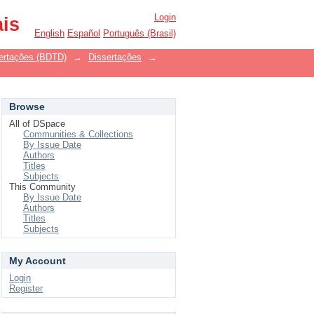
Login
ais
English
Español
Português (Brasil)
ssertações (BDTD)
→
Dissertações
→
Browse
All of DSpace
Communities & Collections
By Issue Date
Authors
Titles
Subjects
This Community
By Issue Date
Authors
Titles
Subjects
My Account
Login
Register