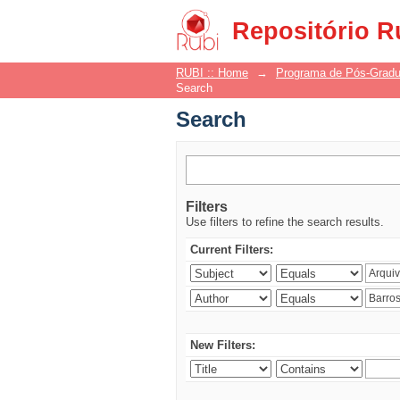
Search
Repositório R
RUBI :: Home
→
Programa de Pós-Grad
Search
Search
Filters
Use filters to refine the search results.
Current Filters:
New Filters: