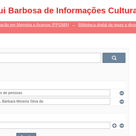
ui Barbosa de Informações Cultur
uação em Memória e Acervos (PPGMA)
→
Biblioteca digital de teses e di