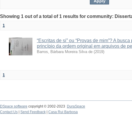
Showing 1 out of a total of 1 results for community: Disser
1
“Escritas de si” ou “Provas de mim”? A busca
princípio da ordem original em arquivos de p
Barros, Bárbara Moreira Silva de
(
2019
)
1
DSpace software
copyright © 2002-2023
DuraSpace
Contact Us
|
Send Feedback
|
Casa Rui Barbosa