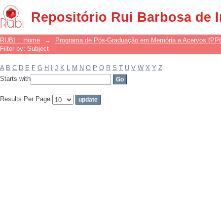
Filter by: Subject
Repositório Rui Barbosa de 
RUBI :: Home
→
Programa de Pós-Graduação em Memória e Acervos (P
Filter by: Subject
A
B
C
D
E
F
G
H
I
J
K
L
M
N
O
P
Q
R
S
T
U
V
W
X
Y
Z
Starts with
Results Per Page: