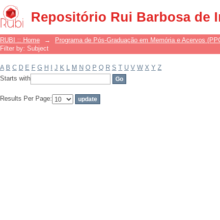
Filter by: Subject
Repositório Rui Barbosa de 
RUBI :: Home
→
Programa de Pós-Graduação em Memória e Acervos (P
Filter by: Subject
A
B
C
D
E
F
G
H
I
J
K
L
M
N
O
P
Q
R
S
T
U
V
W
X
Y
Z
Starts with
Results Per Page: