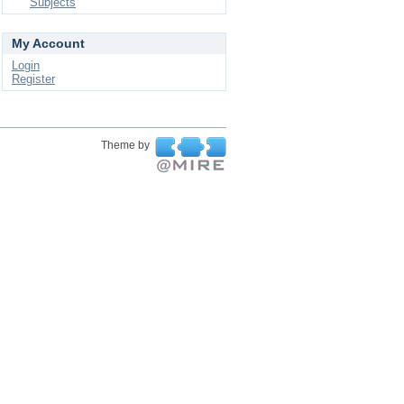
Subjects
My Account
Login
Register
Theme by