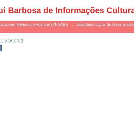
ui Barbosa de Informações Cultur
uação em Memória e Acervos (PPGMA)
→
Biblioteca digital de teses e di
U
V
W
X
Y
Z