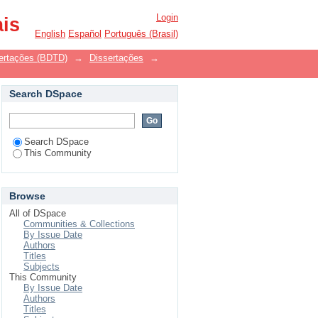
Login
ais
English
Español
Português (Brasil)
ssertações (BDTD)
→
Dissertações
→
Search DSpace
Search DSpace
This Community
Browse
All of DSpace
Communities & Collections
By Issue Date
Authors
Titles
Subjects
This Community
By Issue Date
Authors
Titles