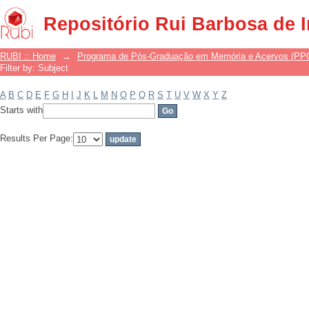
Filter by: Subject
Repositório Rui Barbosa de 
RUBI :: Home
→
Programa de Pós-Graduação em Memória e Acervos (P
Filter by: Subject
A
B
C
D
E
F
G
H
I
J
K
L
M
N
O
P
Q
R
S
T
U
V
W
X
Y
Z
Starts with
Results Per Page: