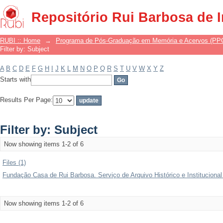
Filter by: Subject
Repositório Rui Barbosa de 
RUBI :: Home
→
Programa de Pós-Graduação em Memória e Acervos (P
Filter by: Subject
A
B
C
D
E
F
G
H
I
J
K
L
M
N
O
P
Q
R
S
T
U
V
W
X
Y
Z
Starts with
Results Per Page:
Filter by: Subject
Now showing items 1-2 of 6
Files (1)
Fundação Casa de Rui Barbosa. Serviço de Arquivo Histórico e Institucional 
Now showing items 1-2 of 6