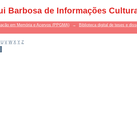
ui Barbosa de Informações Cultur
uação em Memória e Acervos (PPGMA)
→
Biblioteca digital de teses e di
U
V
W
X
Y
Z