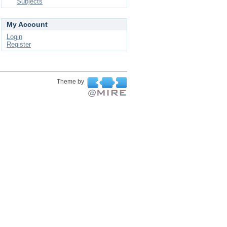
Subjects
My Account
Login
Register
Theme by