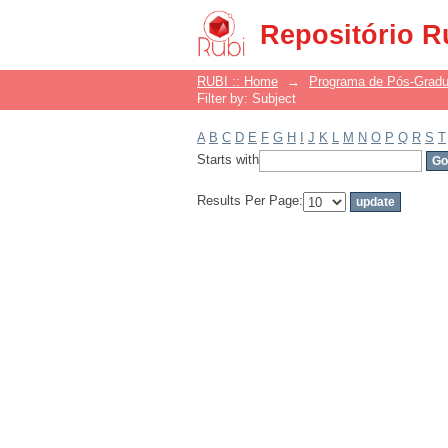
Filter by: Subject
Repositório R
RUBI :: Home
→
Programa de Pós-Grad
Filter by: Subject
A
B
C
D
E
F
G
H
I
J
K
L
M
N
O
P
Q
R
S
T
Starts with
Results Per Page: