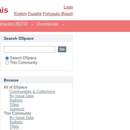
Login
ais
English
Español
Português (Brasil)
ssertações (BDTD)
→
Dissertações
→
Search DSpace
Search DSpace
This Community
Browse
All of DSpace
Communities & Collections
By Issue Date
Authors
Titles
Subjects
This Community
By Issue Date
Authors
Titles