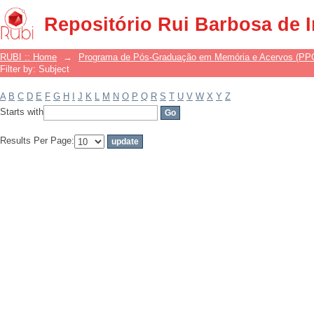
Filter by: Subject
Repositório Rui Barbosa de 
RUBI :: Home
→
Programa de Pós-Graduação em Memória e Acervos (P
Filter by: Subject
A
B
C
D
E
F
G
H
I
J
K
L
M
N
O
P
Q
R
S
T
U
V
W
X
Y
Z
Starts with
Results Per Page: