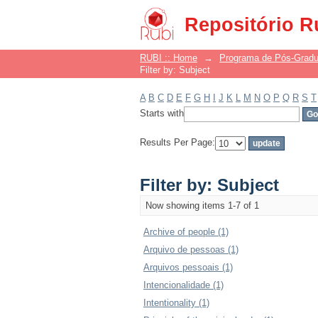
Filter by: Subject
Repositório R
RUBI :: Home
→
Programa de Pós-Grad
Filter by: Subject
A
B
C
D
E
F
G
H
I
J
K
L
M
N
O
P
Q
R
S
T
Starts with
Results Per Page:
Filter by: Subject
Now showing items 1-7 of 1
Archive of people (1)
Arquivo de pessoas (1)
Arquivos pessoais (1)
Intencionalidade (1)
Intentionality (1)