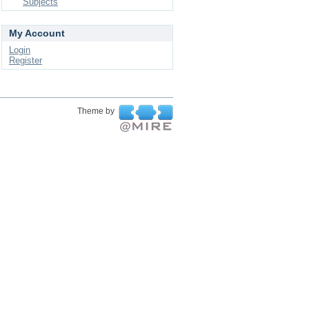
Subjects
My Account
Login
Register
Theme by