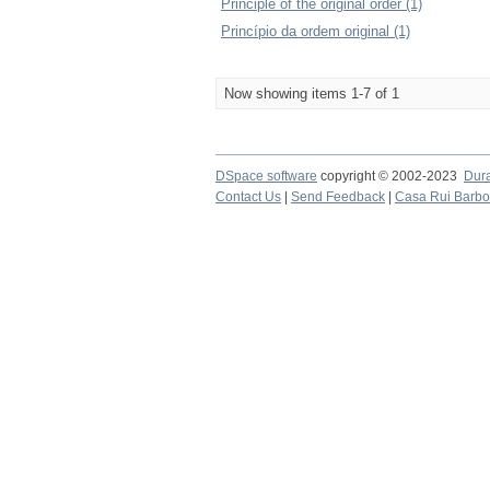
Principle of the original order (1)
Princípio da ordem original (1)
Now showing items 1-7 of 1
DSpace software
copyright © 2002-2023
Dur
Contact Us
|
Send Feedback
|
Casa Rui Barb