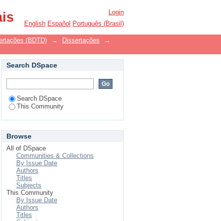
Login
ais
English
Español
Português (Brasil)
ssertações (BDTD)
→
Dissertações
→
Search DSpace
Search DSpace
This Community
Browse
All of DSpace
Communities & Collections
By Issue Date
Authors
Titles
Subjects
This Community
By Issue Date
Authors
Titles