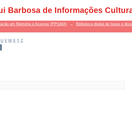
ui Barbosa de Informações Cultur
uação em Memória e Acervos (PPGMA)
→
Biblioteca digital de teses e di
U
V
W
X
Y
Z