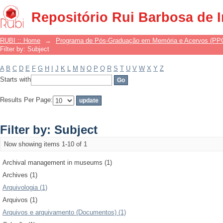
Filter by: Subject
Repositório Rui Barbosa de 
RUBI :: Home
→
Programa de Pós-Graduação em Memória e Acervos (P
Filter by: Subject
A
B
C
D
E
F
G
H
I
J
K
L
M
N
O
P
Q
R
S
T
U
V
W
X
Y
Z
Starts with
Results Per Page:
Filter by: Subject
Now showing items 1-10 of 1
Archival management in museums (1)
Archives (1)
Arquivologia (1)
Arquivos (1)
Arquivos e arquivamento (Documentos) (1)