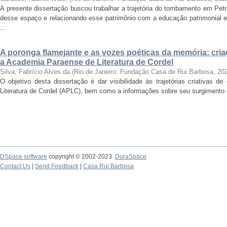
A presente dissertação buscou trabalhar a trajetória do tombamento em Petr
desse espaço e relacionando esse patrimônio com a educação patrimonial 
...
A poronga flamejante e as vozes poéticas da memória: cria
a Academia Paraense de Literatura de Cordel
Silva, Fabrício Alves da
(
Rio de Janeiro: Fundação Casa de Rui Barbosa
,
20
O objetivo desta dissertação é dar visibilidade às trajetórias criativas 
Literatura de Cordel (APLC), bem como a informações sobre seu surgimento e e
DSpace software
copyright © 2002-2023
DuraSpace
Contact Us
|
Send Feedback
|
Casa Rui Barbosa