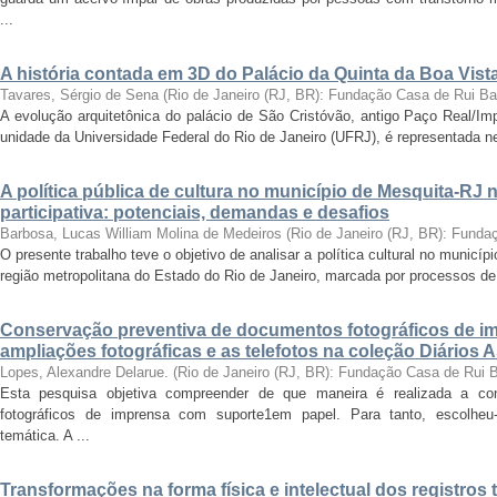
...
A história contada em 3D do Palácio da Quinta da Boa Vist
Tavares, Sérgio de Sena
(
Rio de Janeiro (RJ, BR): Fundação Casa de Rui B
A evolução arquitetônica do palácio de São Cristóvão, antigo Paço Real/Im
unidade da Universidade Federal do Rio de Janeiro (UFRJ), é representada nes
A política pública de cultura no município de Mesquita-RJ
participativa: potenciais, demandas e desafios
Barbosa, Lucas William Molina de Medeiros
(
Rio de Janeiro (RJ, BR): Fund
O presente trabalho teve o objetivo de analisar a política cultural no munic
região metropolitana do Estado do Rio de Janeiro, marcada por processos de
Conservação preventiva de documentos fotográficos de i
ampliações fotográficas e as telefotos na coleção Diários 
Lopes, Alexandre Delarue.
(
Rio de Janeiro (RJ, BR): Fundação Casa de Rui 
Esta pesquisa objetiva compreender de que maneira é realizada a co
fotográficos de imprensa com suporte1em papel. Para tanto, escolheu-
temática. A ...
Transformações na forma física e intelectual dos registros 