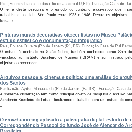
Reis, Andreia Francisco dos
(
Rio de Janeiro (RJ,BR): Fundação Casa de Rui
O tema desta pesquisa é o estudo do contexto arquivístico que impul
trabalhistas na Light São Paulo entre 1923 e 1946. Dentre os objetivos,
física e ...
Pinturas murais decorativas oitocentistas no Museu Paláci
estudo estilístico e documentação fotográfica
Reis, Poliana Oliveira
(
Rio de Janeiro (RJ, BR): Fundação Casa de Rui Barb
O estudo é centrado no Salão Nobre, também conhecido como Sala do
vinculado ao Instituto Brasileiro de Museus (IBRAM) e administrado p
objetivo compreender ...
Arquivos pessoais, cinema e política: uma análise do arqu
dos Santos
Purificação, Ayrton Marques da
(
Rio de Janeiro (RJ,BR) : Fundação Casa de
A presente dissertação tem como principal objeto de pesquisa o arquivo pe
Academia Brasileira de Letras, finalizando o trabalho com um estudo de cas
...
O crowdsourcing aplicado à paleografia digital: estudo de 
Correspondência Pessoal do fundo José de Alencar do Arq
Brasileira