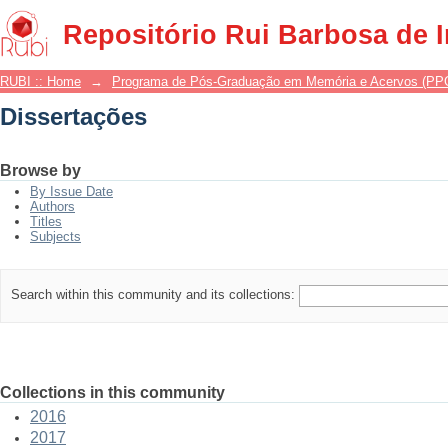
Dissertações
Repositório Rui Barbosa de 
RUBI :: Home
→
Programa de Pós-Graduação em Memória e Acervos (P
Dissertações
Browse by
By Issue Date
Authors
Titles
Subjects
Search within this community and its collections:
Collections in this community
2016
2017