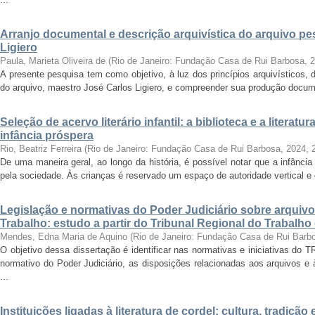
Arranjo documental e descrição arquivística do arquivo p
Ligiero
Paula, Marieta Oliveira de
(
Rio de Janeiro: Fundação Casa de Rui Barbosa
,
2
A presente pesquisa tem como objetivo, à luz dos princípios arquivísticos, d
do arquivo, maestro José Carlos Ligiero, e compreender sua produção docume
Seleção de acervo literário infantil: a biblioteca e a liter
infância próspera
Rio, Beatriz Ferreira
(
Rio de Janeiro: Fundação Casa de Rui Barbosa, 2024
,
De uma maneira geral, ao longo da história, é possível notar que a infânc
pela sociedade. Às crianças é reservado um espaço de autoridade vertical e d
Legislação e normativas do Poder Judiciário sobre arquiv
Trabalho: estudo a partir do Tribunal Regional do Trabalho
Mendes, Edna Maria de Aquino
(
Rio de Janeiro: Fundação Casa de Rui Barb
O objetivo dessa dissertação é identificar nas normativas e iniciativas do 
normativo do Poder Judiciário, as disposições relacionadas aos arquivos e
...
Instituições ligadas à literatura de cordel: cultura, tradiç