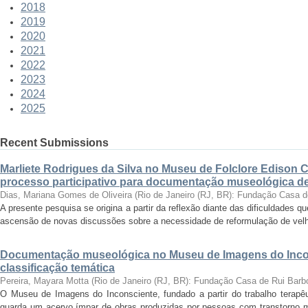
2018
2019
2020
2021
2022
2023
2024
2025
Recent Submissions
Marliete Rodrigues da Silva no Museu de Folclore Edison 
processo participativo para documentação museológica de 
Dias, Mariana Gomes de Oliveira
(
Rio de Janeiro (RJ, BR): Fundação Casa 
A presente pesquisa se origina a partir da reflexão diante das dificuldades
ascensão de novas discussões sobre a necessidade de reformulação de velha
Documentação museológica no Museu de Imagens do Incon
classificação temática
Pereira, Mayara Motta
(
Rio de Janeiro (RJ, BR): Fundação Casa de Rui Barb
O Museu de Imagens do Inconsciente, fundado a partir do trabalho terapêut
guarda um acervo ímpar de obras produzidas por pessoas com transtorno me