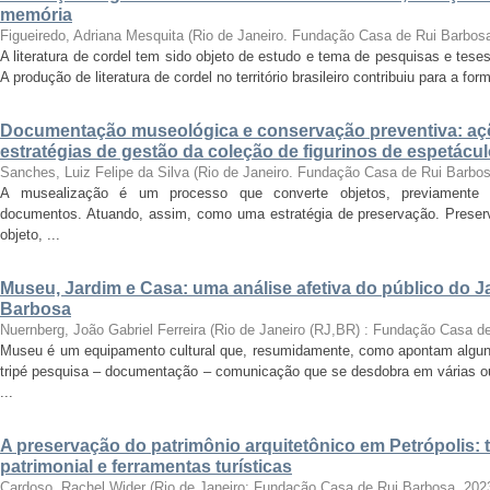
memória
Figueiredo, Adriana Mesquita
(
Rio de Janeiro. Fundação Casa de Rui Barbos
A literatura de cordel tem sido objeto de estudo e tema de pesquisas e tese
A produção de literatura de cordel no território brasileiro contribuiu para a for
Documentação museológica e conservação preventiva: a
estratégias de gestão da coleção de figurinos de espetác
Sanches, Luiz Felipe da Silva
(
Rio de Janeiro. Fundação Casa de Rui Barbo
A musealização é um processo que converte objetos, previamente se
documentos. Atuando, assim, como uma estratégia de preservação. Preserv
objeto, ...
Museu, Jardim e Casa: uma análise afetiva do público do 
Barbosa
Nuernberg, João Gabriel Ferreira
(
Rio de Janeiro (RJ,BR) : Fundação Casa d
Museu é um equipamento cultural que, resumidamente, como apontam alguns
tripé pesquisa – documentação – comunicação que se desdobra em várias o
...
A preservação do patrimônio arquitetônico em Petrópolis
patrimonial e ferramentas turísticas
Cardoso, Rachel Wider
(
Rio de Janeiro: Fundação Casa de Rui Barbosa
,
202