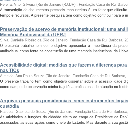
Pereira, Vitor Silveira
(
Rio de Janeiro (RJ,BR) : Fundação Casa de Rui Barbo
A transcrição de documentos pessoais manuscritos é um fator que dificulta
tempo e recursos. A presente pesquisa tem como objetivo contribuir para a inv
Preservação de acervo de memória institucional: uma anál
Memória Audiovisual da UERJ
Silva, Danielle Ribeiro da
(
Rio de Janeiro. Fundação Casa de Rui Barbosa
,
2
O presente trabalho tem como objetivo apresentar a importância da prese
audiovisual como fonte na construção de uma memória institucional da Unive
Acessibilidade digital: medidas que fazem a diferença para
nas TICs
Almeida, Ana Paula Souza
(
Rio de Janeiro. Fundação Casa de Rui Barbosa
,
O presente trabalho tem como objetivo dissertar sobre a acessibilidade dig
como campo de observação minha trajetória profissional de atuação no Instit
Arquivos pessoais presidenciais: seus instrumentos legais
custódia
Pascoal, Gabriela de Souza
(
Rio de Janeiro. Fundação Casa de Rui Barbosa
As atividades e funções do cidadão eleito ao cargo de Presidente da Rep
associados as suas ações como chefe de Estado. Mas durante a sua gest
...