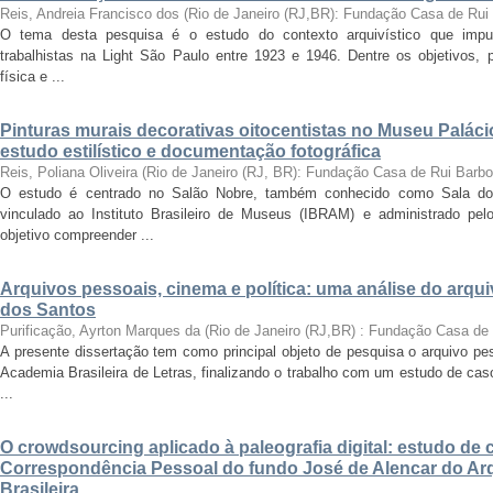
Reis, Andreia Francisco dos
(
Rio de Janeiro (RJ,BR): Fundação Casa de Rui
O tema desta pesquisa é o estudo do contexto arquivístico que impul
trabalhistas na Light São Paulo entre 1923 e 1946. Dentre os objetivos,
física e ...
Pinturas murais decorativas oitocentistas no Museu Paláci
estudo estilístico e documentação fotográfica
Reis, Poliana Oliveira
(
Rio de Janeiro (RJ, BR): Fundação Casa de Rui Barb
O estudo é centrado no Salão Nobre, também conhecido como Sala do
vinculado ao Instituto Brasileiro de Museus (IBRAM) e administrado p
objetivo compreender ...
Arquivos pessoais, cinema e política: uma análise do arqu
dos Santos
Purificação, Ayrton Marques da
(
Rio de Janeiro (RJ,BR) : Fundação Casa de
A presente dissertação tem como principal objeto de pesquisa o arquivo pe
Academia Brasileira de Letras, finalizando o trabalho com um estudo de cas
...
O crowdsourcing aplicado à paleografia digital: estudo de 
Correspondência Pessoal do fundo José de Alencar do Arq
Brasileira