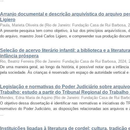
Arranjo documental e descrição arquivística do arquivo p
Ligiero
Paula, Marieta Oliveira de
(
Rio de Janeiro: Fundação Casa de Rui Barbosa
,
2
A presente pesquisa tem como objetivo, à luz dos princípios arquivísticos, d
do arquivo, maestro José Carlos Ligiero, e compreender sua produção docume
Seleção de acervo literário infantil: a biblioteca e a liter
infância próspera
Rio, Beatriz Ferreira
(
Rio de Janeiro: Fundação Casa de Rui Barbosa, 2024
,
De uma maneira geral, ao longo da história, é possível notar que a infânc
pela sociedade. Às crianças é reservado um espaço de autoridade vertical e d
Legislação e normativas do Poder Judiciário sobre arquiv
Trabalho: estudo a partir do Tribunal Regional do Trabalho
Mendes, Edna Maria de Aquino
(
Rio de Janeiro: Fundação Casa de Rui Barb
O objetivo dessa dissertação é identificar nas normativas e iniciativas do 
normativo do Poder Judiciário, as disposições relacionadas aos arquivos e
...
Instituições ligadas à literatura de cordel: cultura, tradiç