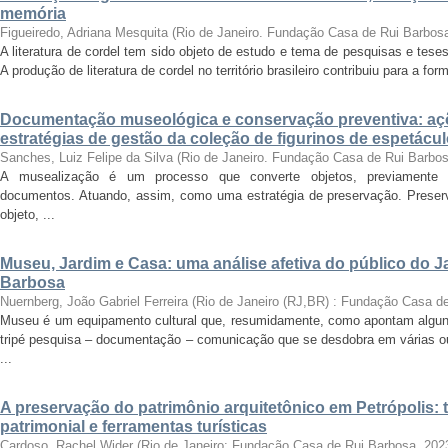
memória
Figueiredo, Adriana Mesquita
(
Rio de Janeiro. Fundação Casa de Rui Barbos
A literatura de cordel tem sido objeto de estudo e tema de pesquisas e tese
A produção de literatura de cordel no território brasileiro contribuiu para a for
Documentação museológica e conservação preventiva: a
estratégias de gestão da coleção de figurinos de espetác
Sanches, Luiz Felipe da Silva
(
Rio de Janeiro. Fundação Casa de Rui Barbo
A musealização é um processo que converte objetos, previamente se
documentos. Atuando, assim, como uma estratégia de preservação. Preserv
objeto, ...
Museu, Jardim e Casa: uma análise afetiva do público do 
Barbosa
Nuernberg, João Gabriel Ferreira
(
Rio de Janeiro (RJ,BR) : Fundação Casa d
Museu é um equipamento cultural que, resumidamente, como apontam alguns
tripé pesquisa – documentação – comunicação que se desdobra em várias o
...
A preservação do patrimônio arquitetônico em Petrópolis
patrimonial e ferramentas turísticas
Cardoso, Rachel Wider
(
Rio de Janeiro: Fundação Casa de Rui Barbosa
,
202