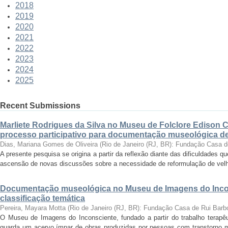
2018
2019
2020
2021
2022
2023
2024
2025
Recent Submissions
Marliete Rodrigues da Silva no Museu de Folclore Edison 
processo participativo para documentação museológica de 
Dias, Mariana Gomes de Oliveira
(
Rio de Janeiro (RJ, BR): Fundação Casa 
A presente pesquisa se origina a partir da reflexão diante das dificuldades
ascensão de novas discussões sobre a necessidade de reformulação de velha
Documentação museológica no Museu de Imagens do Incon
classificação temática
Pereira, Mayara Motta
(
Rio de Janeiro (RJ, BR): Fundação Casa de Rui Barb
O Museu de Imagens do Inconsciente, fundado a partir do trabalho terapêut
guarda um acervo ímpar de obras produzidas por pessoas com transtorno me