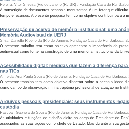
Pereira, Vitor Silveira
(
Rio de Janeiro (RJ,BR) : Fundação Casa de Rui Barbo
A transcrição de documentos pessoais manuscritos é um fator que dificulta
tempo e recursos. A presente pesquisa tem como objetivo contribuir para a inv
Preservação de acervo de memória institucional: uma anál
Memória Audiovisual da UERJ
Silva, Danielle Ribeiro da
(
Rio de Janeiro. Fundação Casa de Rui Barbosa
,
2
O presente trabalho tem como objetivo apresentar a importância da prese
audiovisual como fonte na construção de uma memória institucional da Unive
Acessibilidade digital: medidas que fazem a diferença para
nas TICs
Almeida, Ana Paula Souza
(
Rio de Janeiro. Fundação Casa de Rui Barbosa
,
O presente trabalho tem como objetivo dissertar sobre a acessibilidade dig
como campo de observação minha trajetória profissional de atuação no Instit
Arquivos pessoais presidenciais: seus instrumentos legais
custódia
Pascoal, Gabriela de Souza
(
Rio de Janeiro. Fundação Casa de Rui Barbosa
As atividades e funções do cidadão eleito ao cargo de Presidente da Rep
associados as suas ações como chefe de Estado. Mas durante a sua gest
...