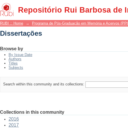
Dissertações
Repositório Rui Barbosa de 
RUBI :: Home
→
Programa de Pós-Graduação em Memória e Acervos (P
Dissertações
Browse by
By Issue Date
Authors
Titles
Subjects
Search within this community and its collections:
Collections in this community
2016
2017