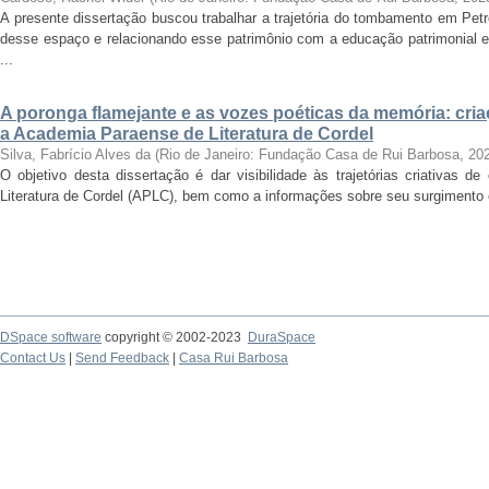
A presente dissertação buscou trabalhar a trajetória do tombamento em Petr
desse espaço e relacionando esse patrimônio com a educação patrimonial 
...
A poronga flamejante e as vozes poéticas da memória: cria
a Academia Paraense de Literatura de Cordel
Silva, Fabrício Alves da
(
Rio de Janeiro: Fundação Casa de Rui Barbosa
,
20
O objetivo desta dissertação é dar visibilidade às trajetórias criativas 
Literatura de Cordel (APLC), bem como a informações sobre seu surgimento e e
DSpace software
copyright © 2002-2023
DuraSpace
Contact Us
|
Send Feedback
|
Casa Rui Barbosa