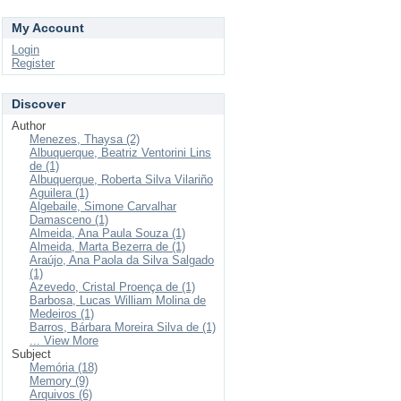
My Account
Login
Register
Discover
Author
Menezes, Thaysa (2)
Albuquerque, Beatriz Ventorini Lins
de (1)
Albuquerque, Roberta Silva Vilariño
Aguilera (1)
Algebaile, Simone Carvalhar
Damasceno (1)
Almeida, Ana Paula Souza (1)
Almeida, Marta Bezerra de (1)
Araújo, Ana Paola da Silva Salgado
(1)
Azevedo, Cristal Proença de (1)
Barbosa, Lucas William Molina de
Medeiros (1)
Barros, Bárbara Moreira Silva de (1)
... View More
Subject
Memória (18)
Memory (9)
Arquivos (6)