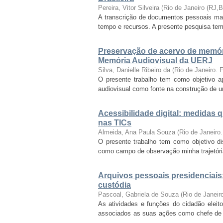
Pereira, Vitor Silveira
(
Rio de Janeiro (RJ,
A transcrição de documentos pessoais manu
tempo e recursos. A presente pesquisa tem c
Preservação de acervo de memóri
Memória Audiovisual da UERJ
Silva, Danielle Ribeiro da
(
Rio de Janeiro.
O presente trabalho tem como objetivo ap
audiovisual como fonte na construção de u
Acessibilidade digital: medidas 
nas TICs
Almeida, Ana Paula Souza
(
Rio de Janeiro
O presente trabalho tem como objetivo diss
como campo de observação minha trajetória 
Arquivos pessoais presidenciais:
custódia
Pascoal, Gabriela de Souza
(
Rio de Janei
As atividades e funções do cidadão elei
associados as suas ações como chefe de
...