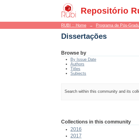
Dissertações
Repositório R
RUBI :: Home
→
Programa de Pós-Grad
Dissertações
Browse by
By Issue Date
Authors
Titles
Subjects
Search within this community and its col
Collections in this community
2016
2017