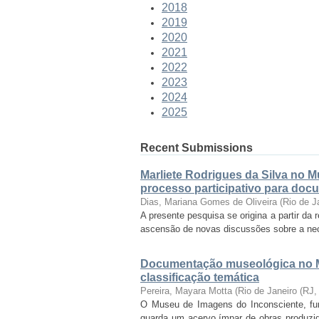
2018
2019
2020
2021
2022
2023
2024
2025
Recent Submissions
Marliete Rodrigues da Silva no 
processo participativo para doc
Dias, Mariana Gomes de Oliveira
(
Rio de J
A presente pesquisa se origina a partir da
ascensão de novas discussões sobre a nece
Documentação museológica no M
classificação temática
Pereira, Mayara Motta
(
Rio de Janeiro (RJ
O Museu de Imagens do Inconsciente, funda
guarda um acervo ímpar de obras produzid