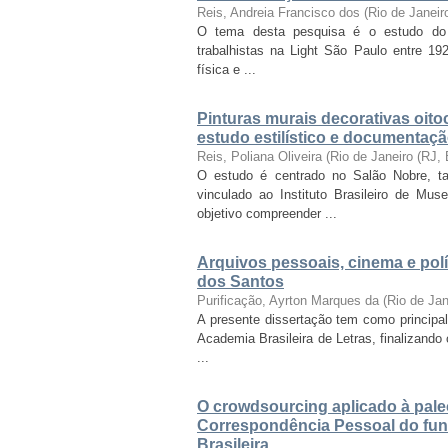
Reis, Andreia Francisco dos
(
Rio de Janei
O tema desta pesquisa é o estudo do c
trabalhistas na Light São Paulo entre 1
física e ...
Pinturas murais decorativas oito
estudo estilístico e documentaçã
Reis, Poliana Oliveira
(
Rio de Janeiro (RJ,
O estudo é centrado no Salão Nobre, 
vinculado ao Instituto Brasileiro de M
objetivo compreender ...
Arquivos pessoais, cinema e polí
dos Santos
Purificação, Ayrton Marques da
(
Rio de Ja
A presente dissertação tem como principa
Academia Brasileira de Letras, finalizand
...
O crowdsourcing aplicado à paleog
Correspondência Pessoal do fun
Brasileira