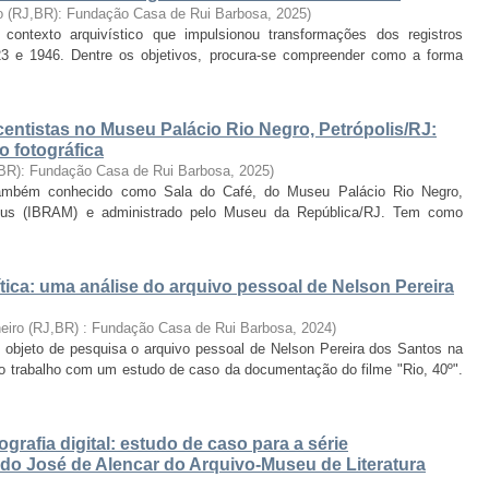
ro (RJ,BR): Fundação Casa de Rui Barbosa
,
2025
)
ontexto arquivístico que impulsionou transformações dos registros
923 e 1946. Dentre os objetivos, procura-se compreender como a forma
centistas no Museu Palácio Rio Negro, Petrópolis/RJ:
o fotográfica
 BR): Fundação Casa de Rui Barbosa
,
2025
)
também conhecido como Sala do Café, do Museu Palácio Rio Negro,
useus (IBRAM) e administrado pelo Museu da República/RJ. Tem como
tica: uma análise do arquivo pessoal de Nelson Pereira
neiro (RJ,BR) : Fundação Casa de Rui Barbosa
,
2024
)
l objeto de pesquisa o arquivo pessoal de Nelson Pereira dos Santos na
o o trabalho com um estudo de caso da documentação do filme "Rio, 40º".
rafia digital: estudo de caso para a série
do José de Alencar do Arquivo-Museu de Literatura