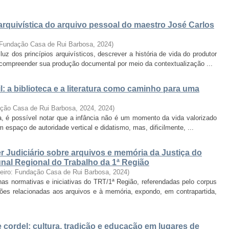
arquivística do arquivo pessoal do maestro José Carlos
: Fundação Casa de Rui Barbosa
,
2024
)
uz dos princípios arquivísticos, descrever a história de vida do produtor
e compreender sua produção documental por meio da contextualização ...
il: a biblioteca e a literatura como caminho para uma
ação Casa de Rui Barbosa, 2024
,
2024
)
a, é possível notar que a infância não é um momento da vida valorizado
espaço de autoridade vertical e didatismo, mas, dificilmente, ...
r Judiciário sobre arquivos e memória da Justiça do
bunal Regional do Trabalho da 1ª Região
neiro: Fundação Casa de Rui Barbosa
,
2024
)
 nas normativas e iniciativas do TRT/1ª Região, referendadas pelo corpus
ções relacionadas aos arquivos e à memória, expondo, em contrapartida,
de cordel: cultura, tradição e educação em lugares de