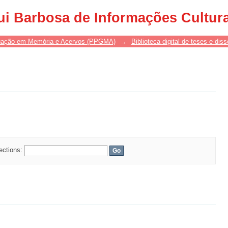
ui Barbosa de Informações Cultur
uação em Memória e Acervos (PPGMA)
→
Biblioteca digital de teses e di
lections: