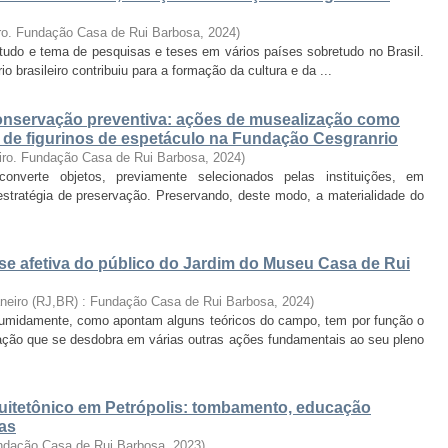
ro. Fundação Casa de Rui Barbosa
,
2024
)
estudo e tema de pesquisas e teses em vários países sobretudo no Brasil.
rio brasileiro contribuiu para a formação da cultura e da ...
nservação preventiva: ações de musealização como
o de figurinos de espetáculo na Fundação Cesgranrio
iro. Fundação Casa de Rui Barbosa
,
2024
)
verte objetos, previamente selecionados pelas instituições, em
tratégia de preservação. Preservando, deste modo, a materialidade do
se afetiva do público do Jardim do Museu Casa de Rui
aneiro (RJ,BR) : Fundação Casa de Rui Barbosa
,
2024
)
sumidamente, como apontam alguns teóricos do campo, tem por função o
ção que se desdobra em várias outras ações fundamentais ao seu pleno
uitetônico em Petrópolis: tombamento, educação
cas
undação Casa de Rui Barbosa
,
2023
)