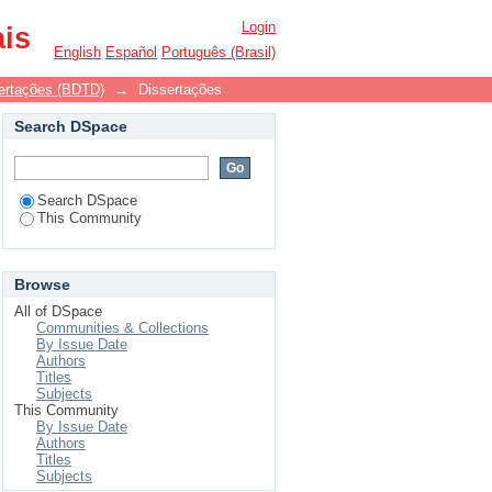
Login
ais
English
Español
Português (Brasil)
ssertações (BDTD)
→
Dissertações
Search DSpace
Search DSpace
This Community
Browse
All of DSpace
Communities & Collections
By Issue Date
Authors
Titles
Subjects
This Community
By Issue Date
Authors
Titles
Subjects