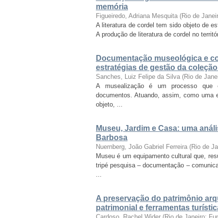
memória
Figueiredo, Adriana Mesquita
(
Rio de Janei
A literatura de cordel tem sido objeto de 
A produção de literatura de cordel no territó
Documentação museológica e co
estratégias de gestão da coleçã
Sanches, Luiz Felipe da Silva
(
Rio de Jane
A musealização é um processo que con
documentos. Atuando, assim, como uma es
objeto, ...
Museu, Jardim e Casa: uma análi
Barbosa
Nuernberg, João Gabriel Ferreira
(
Rio de J
Museu é um equipamento cultural que, re
tripé pesquisa – documentação – comunica
...
A preservação do patrimônio arq
patrimonial e ferramentas turísti
Cardoso, Rachel Wider
(
Rio de Janeiro: F