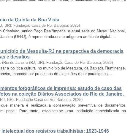
cio da Quinta da Boa Vista
RJ, BR): Fundação Casa de Rui Barbosa
,
2025
)
o Cristóvão, antigo Paço Real/Imperial e atual sede do Museu Nacional,
aneiro (UFRJ), é representada neste artigo em ambiente digital. ...
 município de Mesquita-RJ na perspectiva da democracia
das e desafios
s
(
Rio de Janeiro (RJ, BR): Fundação Casa de Rui Barbosa
,
2026
)
isar a política cultural no município de Mesquita, da Baixada Fluminense,
Janeiro, marcada por processos de exclusões e por paradigmas ...
mentos fotográficos de imprensa: estudo de caso das
efotos na coleção Diários Associados do Rio de Janeiro.
 (RJ, BR): Fundação Casa de Rui Barbosa
,
2025
)
 que maneira é realizada a conservação preventiva de documentos
m papel. Para tanto, escolheu-se uma instituição especializada na
intelectual dos registros trabalhistas: 1923-1946