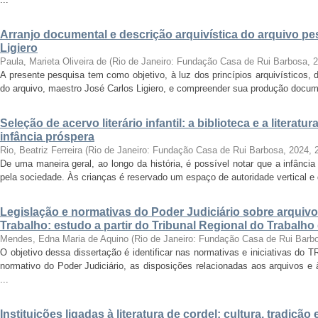
Arranjo documental e descrição arquivística do arquivo p
Ligiero
Paula, Marieta Oliveira de
(
Rio de Janeiro: Fundação Casa de Rui Barbosa
,
2
A presente pesquisa tem como objetivo, à luz dos princípios arquivísticos, d
do arquivo, maestro José Carlos Ligiero, e compreender sua produção docume
Seleção de acervo literário infantil: a biblioteca e a liter
infância próspera
Rio, Beatriz Ferreira
(
Rio de Janeiro: Fundação Casa de Rui Barbosa, 2024
,
De uma maneira geral, ao longo da história, é possível notar que a infânc
pela sociedade. Às crianças é reservado um espaço de autoridade vertical e d
Legislação e normativas do Poder Judiciário sobre arquiv
Trabalho: estudo a partir do Tribunal Regional do Trabalho
Mendes, Edna Maria de Aquino
(
Rio de Janeiro: Fundação Casa de Rui Barb
O objetivo dessa dissertação é identificar nas normativas e iniciativas do 
normativo do Poder Judiciário, as disposições relacionadas aos arquivos e
...
Instituições ligadas à literatura de cordel: cultura, tradiç