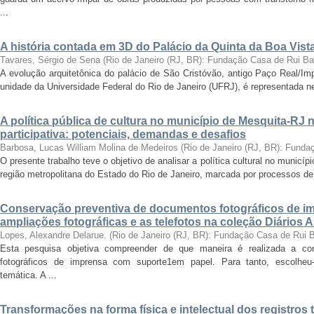
...
A história contada em 3D do Palácio da Quinta da Boa Vist
Tavares, Sérgio de Sena
(
Rio de Janeiro (RJ, BR): Fundação Casa de Rui B
A evolução arquitetônica do palácio de São Cristóvão, antigo Paço Real/Im
unidade da Universidade Federal do Rio de Janeiro (UFRJ), é representada nes
A política pública de cultura no município de Mesquita-RJ
participativa: potenciais, demandas e desafios
Barbosa, Lucas William Molina de Medeiros
(
Rio de Janeiro (RJ, BR): Fund
O presente trabalho teve o objetivo de analisar a política cultural no munic
região metropolitana do Estado do Rio de Janeiro, marcada por processos de
Conservação preventiva de documentos fotográficos de i
ampliações fotográficas e as telefotos na coleção Diários 
Lopes, Alexandre Delarue.
(
Rio de Janeiro (RJ, BR): Fundação Casa de Rui 
Esta pesquisa objetiva compreender de que maneira é realizada a co
fotográficos de imprensa com suporte1em papel. Para tanto, escolheu-
temática. A ...
Transformações na forma física e intelectual dos registros 