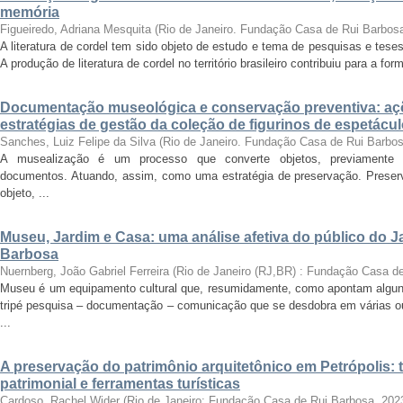
memória
Figueiredo, Adriana Mesquita
(
Rio de Janeiro. Fundação Casa de Rui Barbos
A literatura de cordel tem sido objeto de estudo e tema de pesquisas e tese
A produção de literatura de cordel no território brasileiro contribuiu para a for
Documentação museológica e conservação preventiva: a
estratégias de gestão da coleção de figurinos de espetác
Sanches, Luiz Felipe da Silva
(
Rio de Janeiro. Fundação Casa de Rui Barbo
A musealização é um processo que converte objetos, previamente se
documentos. Atuando, assim, como uma estratégia de preservação. Preserv
objeto, ...
Museu, Jardim e Casa: uma análise afetiva do público do 
Barbosa
Nuernberg, João Gabriel Ferreira
(
Rio de Janeiro (RJ,BR) : Fundação Casa d
Museu é um equipamento cultural que, resumidamente, como apontam alguns
tripé pesquisa – documentação – comunicação que se desdobra em várias o
...
A preservação do patrimônio arquitetônico em Petrópolis
patrimonial e ferramentas turísticas
Cardoso, Rachel Wider
(
Rio de Janeiro: Fundação Casa de Rui Barbosa
,
202