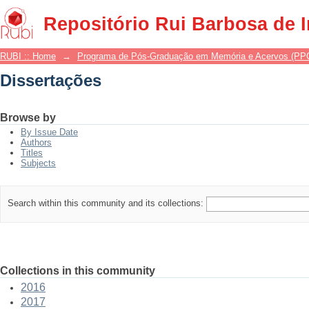
Dissertações
Repositório Rui Barbosa de 
RUBI :: Home
→
Programa de Pós-Graduação em Memória e Acervos (P
Dissertações
Browse by
By Issue Date
Authors
Titles
Subjects
Search within this community and its collections:
Collections in this community
2016
2017