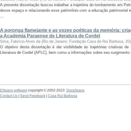
A presente dissertação buscou trabalhar a trajetória do tombamento em Petr
desse espaço e relacionando esse patrimônio com a educação patrimonial 
...
A poronga flamejante e as vozes poéticas da memória: cria
a Academia Paraense de Literatura de Cordel
Silva, Fabrício Alves da
(
Rio de Janeiro: Fundação Casa de Rui Barbosa
,
20
O objetivo desta dissertação é dar visibilidade às trajetórias criativas 
Literatura de Cordel (APLC), bem como a informações sobre seu surgimento e e
DSpace software
copyright © 2002-2023
DuraSpace
Contact Us
|
Send Feedback
|
Casa Rui Barbosa