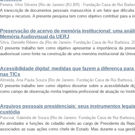
Pereira, Vitor Silveira
(
Rio de Janeiro (RJ,BR) : Fundação Casa de Rui Barbo
A transcrição de documentos pessoais manuscritos é um fator que dificulta
tempo e recursos. A presente pesquisa tem como objetivo contribuir para a inv
Preservação de acervo de memória institucional: uma anál
Memória Audiovisual da UERJ
Silva, Danielle Ribeiro da
(
Rio de Janeiro. Fundação Casa de Rui Barbosa
,
2
O presente trabalho tem como objetivo apresentar a importância da prese
audiovisual como fonte na construção de uma memória institucional da Unive
Acessibilidade digital: medidas que fazem a diferença para
nas TICs
Almeida, Ana Paula Souza
(
Rio de Janeiro. Fundação Casa de Rui Barbosa
,
O presente trabalho tem como objetivo dissertar sobre a acessibilidade dig
como campo de observação minha trajetória profissional de atuação no Instit
Arquivos pessoais presidenciais: seus instrumentos legais
custódia
Pascoal, Gabriela de Souza
(
Rio de Janeiro. Fundação Casa de Rui Barbosa
As atividades e funções do cidadão eleito ao cargo de Presidente da Rep
associados as suas ações como chefe de Estado. Mas durante a sua gest
...