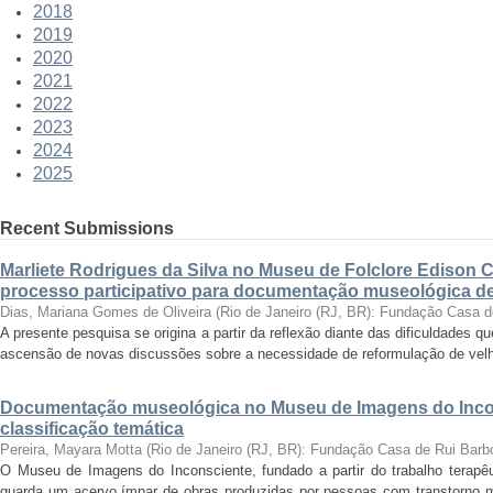
2018
2019
2020
2021
2022
2023
2024
2025
Recent Submissions
Marliete Rodrigues da Silva no Museu de Folclore Edison 
processo participativo para documentação museológica de 
Dias, Mariana Gomes de Oliveira
(
Rio de Janeiro (RJ, BR): Fundação Casa 
A presente pesquisa se origina a partir da reflexão diante das dificuldades
ascensão de novas discussões sobre a necessidade de reformulação de velha
Documentação museológica no Museu de Imagens do Incon
classificação temática
Pereira, Mayara Motta
(
Rio de Janeiro (RJ, BR): Fundação Casa de Rui Barb
O Museu de Imagens do Inconsciente, fundado a partir do trabalho terapêut
guarda um acervo ímpar de obras produzidas por pessoas com transtorno me