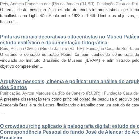
Reis, Andreia Francisco dos
(
Rio de Janeiro (RJ,BR): Fundação Casa de Rui
O tema desta pesquisa é o estudo do contexto arquivístico que impul
trabalhistas na Light São Paulo entre 1923 e 1946. Dentre os objetivos,
física e ...
Pinturas murais decorativas oitocentistas no Museu Paláci
estudo estilístico e documentação fotográfica
Reis, Poliana Oliveira
(
Rio de Janeiro (RJ, BR): Fundação Casa de Rui Barb
O estudo é centrado no Salão Nobre, também conhecido como Sala do
vinculado ao Instituto Brasileiro de Museus (IBRAM) e administrado p
objetivo compreender ...
Arquivos pessoais, cinema e política: uma análise do arqu
dos Santos
Purificação, Ayrton Marques da
(
Rio de Janeiro (RJ,BR) : Fundação Casa de
A presente dissertação tem como principal objeto de pesquisa o arquivo pe
Academia Brasileira de Letras, finalizando o trabalho com um estudo de cas
...
O crowdsourcing aplicado à paleografia digital: estudo de 
Correspondência Pessoal do fundo José de Alencar do Arq
Brasileira