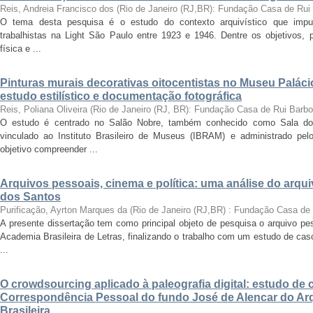
Reis, Andreia Francisco dos
(
Rio de Janeiro (RJ,BR): Fundação Casa de Rui
O tema desta pesquisa é o estudo do contexto arquivístico que impul
trabalhistas na Light São Paulo entre 1923 e 1946. Dentre os objetivos,
física e ...
Pinturas murais decorativas oitocentistas no Museu Paláci
estudo estilístico e documentação fotográfica
Reis, Poliana Oliveira
(
Rio de Janeiro (RJ, BR): Fundação Casa de Rui Barb
O estudo é centrado no Salão Nobre, também conhecido como Sala do
vinculado ao Instituto Brasileiro de Museus (IBRAM) e administrado p
objetivo compreender ...
Arquivos pessoais, cinema e política: uma análise do arqu
dos Santos
Purificação, Ayrton Marques da
(
Rio de Janeiro (RJ,BR) : Fundação Casa de
A presente dissertação tem como principal objeto de pesquisa o arquivo pe
Academia Brasileira de Letras, finalizando o trabalho com um estudo de cas
...
O crowdsourcing aplicado à paleografia digital: estudo de 
Correspondência Pessoal do fundo José de Alencar do Arq
Brasileira