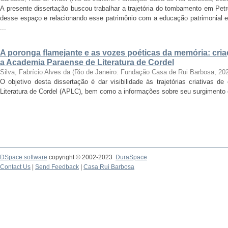
A presente dissertação buscou trabalhar a trajetória do tombamento em Petr
desse espaço e relacionando esse patrimônio com a educação patrimonial 
...
A poronga flamejante e as vozes poéticas da memória: cria
a Academia Paraense de Literatura de Cordel
Silva, Fabrício Alves da
(
Rio de Janeiro: Fundação Casa de Rui Barbosa
,
20
O objetivo desta dissertação é dar visibilidade às trajetórias criativas 
Literatura de Cordel (APLC), bem como a informações sobre seu surgimento e e
DSpace software
copyright © 2002-2023
DuraSpace
Contact Us
|
Send Feedback
|
Casa Rui Barbosa