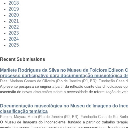
2018
2019
2020
2021
2022
2023
2024
2025
Recent Submissions
Marliete Rodrigues da Silva no Museu de Folclore Edison 
processo participativo para documentação museológica de 
Dias, Mariana Gomes de Oliveira
(
Rio de Janeiro (RJ, BR): Fundação Casa 
A presente pesquisa se origina a partir da reflexão diante das dificuldades
ascensão de novas discussões sobre a necessidade de reformulação de velha
Documentação museológica no Museu de Imagens do Incon
classificação temática
Pereira, Mayara Motta
(
Rio de Janeiro (RJ, BR): Fundação Casa de Rui Barb
O Museu de Imagens do Inconsciente, fundado a partir do trabalho terapêut
guarda um acervo ímpar de obras produzidas por pessoas com transtorno me