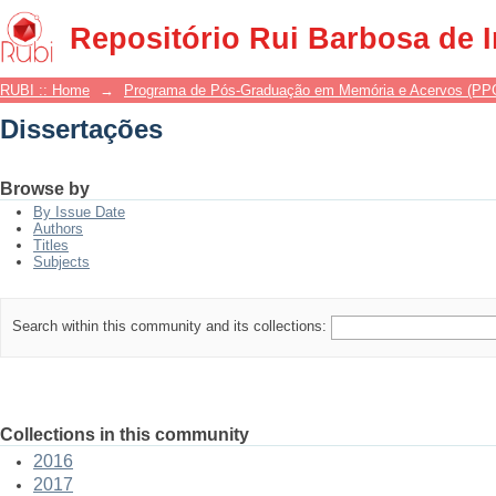
Dissertações
Repositório Rui Barbosa de 
RUBI :: Home
→
Programa de Pós-Graduação em Memória e Acervos (P
Dissertações
Browse by
By Issue Date
Authors
Titles
Subjects
Search within this community and its collections:
Collections in this community
2016
2017