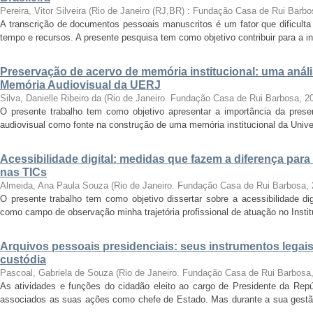
Pereira, Vitor Silveira
(
Rio de Janeiro (RJ,BR) : Fundação Casa de Rui Barbo
A transcrição de documentos pessoais manuscritos é um fator que dificulta
tempo e recursos. A presente pesquisa tem como objetivo contribuir para a inv
Preservação de acervo de memória institucional: uma anál
Memória Audiovisual da UERJ
Silva, Danielle Ribeiro da
(
Rio de Janeiro. Fundação Casa de Rui Barbosa
,
2
O presente trabalho tem como objetivo apresentar a importância da prese
audiovisual como fonte na construção de uma memória institucional da Unive
Acessibilidade digital: medidas que fazem a diferença para
nas TICs
Almeida, Ana Paula Souza
(
Rio de Janeiro. Fundação Casa de Rui Barbosa
,
O presente trabalho tem como objetivo dissertar sobre a acessibilidade dig
como campo de observação minha trajetória profissional de atuação no Instit
Arquivos pessoais presidenciais: seus instrumentos legais
custódia
Pascoal, Gabriela de Souza
(
Rio de Janeiro. Fundação Casa de Rui Barbosa
As atividades e funções do cidadão eleito ao cargo de Presidente da Rep
associados as suas ações como chefe de Estado. Mas durante a sua gest
...