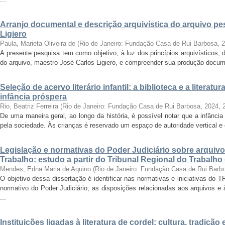
Arranjo documental e descrição arquivística do arquivo p
Ligiero
Paula, Marieta Oliveira de
(
Rio de Janeiro: Fundação Casa de Rui Barbosa
,
2
A presente pesquisa tem como objetivo, à luz dos princípios arquivísticos, d
do arquivo, maestro José Carlos Ligiero, e compreender sua produção docume
Seleção de acervo literário infantil: a biblioteca e a liter
infância próspera
Rio, Beatriz Ferreira
(
Rio de Janeiro: Fundação Casa de Rui Barbosa, 2024
,
De uma maneira geral, ao longo da história, é possível notar que a infânc
pela sociedade. Às crianças é reservado um espaço de autoridade vertical e d
Legislação e normativas do Poder Judiciário sobre arquiv
Trabalho: estudo a partir do Tribunal Regional do Trabalho
Mendes, Edna Maria de Aquino
(
Rio de Janeiro: Fundação Casa de Rui Barb
O objetivo dessa dissertação é identificar nas normativas e iniciativas do 
normativo do Poder Judiciário, as disposições relacionadas aos arquivos e
...
Instituições ligadas à literatura de cordel: cultura, tradiç