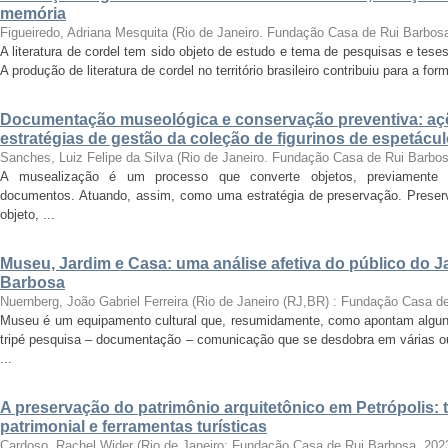
memória
Figueiredo, Adriana Mesquita
(
Rio de Janeiro. Fundação Casa de Rui Barbos
A literatura de cordel tem sido objeto de estudo e tema de pesquisas e tese
A produção de literatura de cordel no território brasileiro contribuiu para a for
Documentação museológica e conservação preventiva: a
estratégias de gestão da coleção de figurinos de espetác
Sanches, Luiz Felipe da Silva
(
Rio de Janeiro. Fundação Casa de Rui Barbo
A musealização é um processo que converte objetos, previamente se
documentos. Atuando, assim, como uma estratégia de preservação. Preserv
objeto, ...
Museu, Jardim e Casa: uma análise afetiva do público do 
Barbosa
Nuernberg, João Gabriel Ferreira
(
Rio de Janeiro (RJ,BR) : Fundação Casa d
Museu é um equipamento cultural que, resumidamente, como apontam alguns
tripé pesquisa – documentação – comunicação que se desdobra em várias o
...
A preservação do patrimônio arquitetônico em Petrópolis
patrimonial e ferramentas turísticas
Cardoso, Rachel Wider
(
Rio de Janeiro: Fundação Casa de Rui Barbosa
,
202