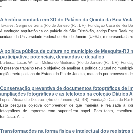
...
A história contada em 3D do Palácio da Quinta da Boa Vist
Tavares, Sérgio de Sena
(
Rio de Janeiro (RJ, BR): Fundação Casa de Rui B
A evolução arquitetônica do palácio de São Cristóvão, antigo Paço Real/Im
unidade da Universidade Federal do Rio de Janeiro (UFRJ), é representada nes
A política pública de cultura no município de Mesquita-RJ
participativa: potenciais, demandas e desafios
Barbosa, Lucas William Molina de Medeiros
(
Rio de Janeiro (RJ, BR): Fund
O presente trabalho teve o objetivo de analisar a política cultural no munic
região metropolitana do Estado do Rio de Janeiro, marcada por processos de
Conservação preventiva de documentos fotográficos de i
ampliações fotográficas e as telefotos na coleção Diários 
Lopes, Alexandre Delarue.
(
Rio de Janeiro (RJ, BR): Fundação Casa de Rui 
Esta pesquisa objetiva compreender de que maneira é realizada a co
fotográficos de imprensa com suporte1em papel. Para tanto, escolheu-
temática. A ...
Transformações na forma física e intelectual dos registros 