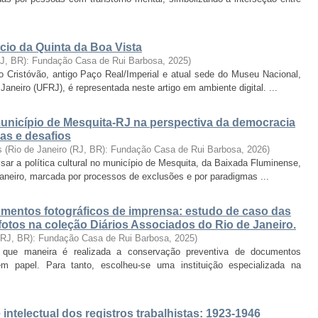
cio da Quinta da Boa Vista
RJ, BR): Fundação Casa de Rui Barbosa
,
2025
)
o Cristóvão, antigo Paço Real/Imperial e atual sede do Museu Nacional,
aneiro (UFRJ), é representada neste artigo em ambiente digital. ...
 município de Mesquita-RJ na perspectiva da democracia
das e desafios
s
(
Rio de Janeiro (RJ, BR): Fundação Casa de Rui Barbosa
,
2026
)
isar a política cultural no município de Mesquita, da Baixada Fluminense,
Janeiro, marcada por processos de exclusões e por paradigmas ...
mentos fotográficos de imprensa: estudo de caso das
efotos na coleção Diários Associados do Rio de Janeiro.
 (RJ, BR): Fundação Casa de Rui Barbosa
,
2025
)
 que maneira é realizada a conservação preventiva de documentos
m papel. Para tanto, escolheu-se uma instituição especializada na
intelectual dos registros trabalhistas: 1923-1946