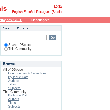
Login
ais
English
Español
Português (Brasil)
ssertações (BDTD)
→
Dissertações
Search DSpace
Search DSpace
This Community
Browse
All of DSpace
Communities & Collections
By Issue Date
Authors
Titles
Subjects
This Community
By Issue Date
Authors
Titles
Subjects