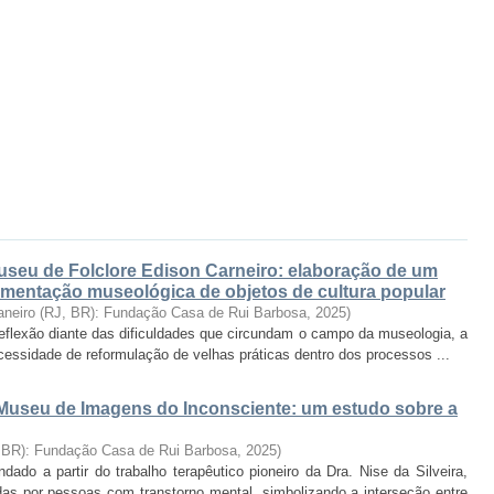
Museu de Folclore Edison Carneiro: elaboração de um
umentação museológica de objetos de cultura popular
aneiro (RJ, BR): Fundação Casa de Rui Barbosa
,
2025
)
 reflexão diante das dificuldades que circundam o campo da museologia, a
ssidade de reformulação de velhas práticas dentro dos processos ...
useu de Imagens do Inconsciente: um estudo sobre a
, BR): Fundação Casa de Rui Barbosa
,
2025
)
do a partir do trabalho terapêutico pioneiro da Dra. Nise da Silveira,
as por pessoas com transtorno mental, simbolizando a interseção entre