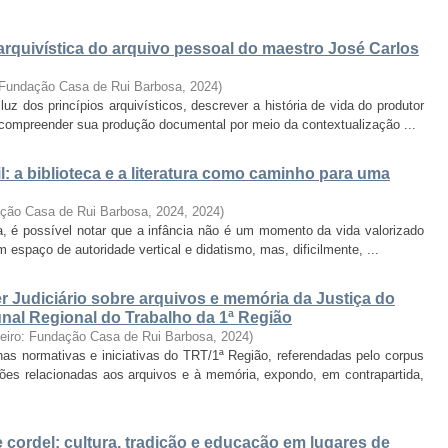
arquivística do arquivo pessoal do maestro José Carlos
: Fundação Casa de Rui Barbosa
,
2024
)
uz dos princípios arquivísticos, descrever a história de vida do produtor
e compreender sua produção documental por meio da contextualização ...
il: a biblioteca e a literatura como caminho para uma
ação Casa de Rui Barbosa, 2024
,
2024
)
a, é possível notar que a infância não é um momento da vida valorizado
espaço de autoridade vertical e didatismo, mas, dificilmente, ...
r Judiciário sobre arquivos e memória da Justiça do
bunal Regional do Trabalho da 1ª Região
neiro: Fundação Casa de Rui Barbosa
,
2024
)
 nas normativas e iniciativas do TRT/1ª Região, referendadas pelo corpus
ções relacionadas aos arquivos e à memória, expondo, em contrapartida,
de cordel: cultura, tradição e educação em lugares de