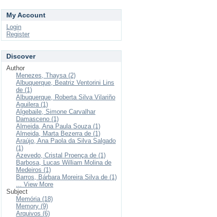
My Account
Login
Register
Discover
Author
Menezes, Thaysa (2)
Albuquerque, Beatriz Ventorini Lins
de (1)
Albuquerque, Roberta Silva Vilariño
Aguilera (1)
Algebaile, Simone Carvalhar
Damasceno (1)
Almeida, Ana Paula Souza (1)
Almeida, Marta Bezerra de (1)
Araújo, Ana Paola da Silva Salgado
(1)
Azevedo, Cristal Proença de (1)
Barbosa, Lucas William Molina de
Medeiros (1)
Barros, Bárbara Moreira Silva de (1)
... View More
Subject
Memória (18)
Memory (9)
Arquivos (6)