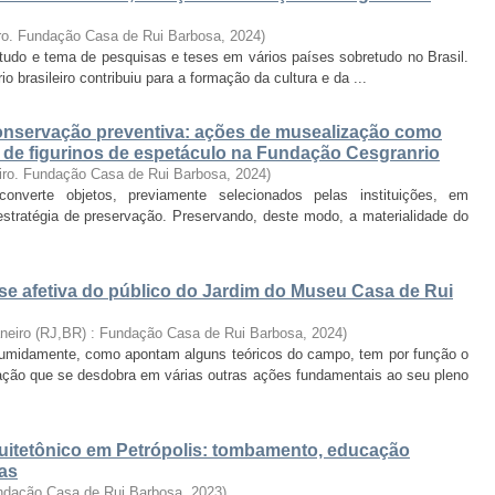
ro. Fundação Casa de Rui Barbosa
,
2024
)
estudo e tema de pesquisas e teses em vários países sobretudo no Brasil.
rio brasileiro contribuiu para a formação da cultura e da ...
nservação preventiva: ações de musealização como
o de figurinos de espetáculo na Fundação Cesgranrio
iro. Fundação Casa de Rui Barbosa
,
2024
)
verte objetos, previamente selecionados pelas instituições, em
tratégia de preservação. Preservando, deste modo, a materialidade do
se afetiva do público do Jardim do Museu Casa de Rui
aneiro (RJ,BR) : Fundação Casa de Rui Barbosa
,
2024
)
sumidamente, como apontam alguns teóricos do campo, tem por função o
ção que se desdobra em várias outras ações fundamentais ao seu pleno
uitetônico em Petrópolis: tombamento, educação
cas
undação Casa de Rui Barbosa
,
2023
)