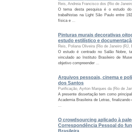
Reis, Andreia Francisco dos
(
Rio de Janei
O tema desta pesquisa é o estudo do c
trabalhistas na Light São Paulo entre 1
física e ...
Pinturas murais decorativas oito
estudo estilístico e documentaçã
Reis, Poliana Oliveira
(
Rio de Janeiro (RJ,
O estudo é centrado no Salão Nobre, 
vinculado ao Instituto Brasileiro de M
objetivo compreender ...
Arquivos pessoais, cinema e polí
dos Santos
Purificação, Ayrton Marques da
(
Rio de Ja
A presente dissertação tem como principa
Academia Brasileira de Letras, finalizand
...
O crowdsourcing aplicado à paleog
Correspondência Pessoal do fun
Brasileira