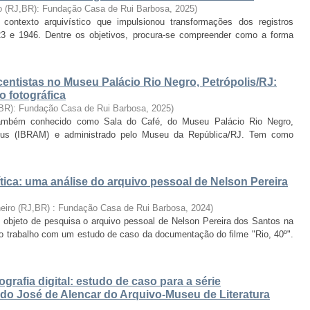
ro (RJ,BR): Fundação Casa de Rui Barbosa
,
2025
)
ontexto arquivístico que impulsionou transformações dos registros
923 e 1946. Dentre os objetivos, procura-se compreender como a forma
centistas no Museu Palácio Rio Negro, Petrópolis/RJ:
o fotográfica
 BR): Fundação Casa de Rui Barbosa
,
2025
)
também conhecido como Sala do Café, do Museu Palácio Rio Negro,
useus (IBRAM) e administrado pelo Museu da República/RJ. Tem como
tica: uma análise do arquivo pessoal de Nelson Pereira
neiro (RJ,BR) : Fundação Casa de Rui Barbosa
,
2024
)
l objeto de pesquisa o arquivo pessoal de Nelson Pereira dos Santos na
o o trabalho com um estudo de caso da documentação do filme "Rio, 40º".
rafia digital: estudo de caso para a série
do José de Alencar do Arquivo-Museu de Literatura