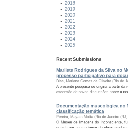
2018
2019
2020
2021
2022
2023
2024
2025
Recent Submissions
Marliete Rodrigues da Silva no 
processo participativo para doc
Dias, Mariana Gomes de Oliveira
(
Rio de J
A presente pesquisa se origina a partir da
ascensão de novas discussões sobre a nece
Documentação museológica no M
classificação temática
Pereira, Mayara Motta
(
Rio de Janeiro (RJ
O Museu de Imagens do Inconsciente, funda
guarda um acervo ímpar de obras produzid