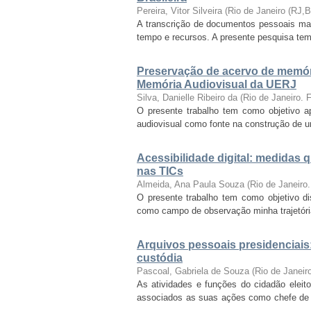
Pereira, Vitor Silveira
(
Rio de Janeiro (RJ,
A transcrição de documentos pessoais manu
tempo e recursos. A presente pesquisa tem c
Preservação de acervo de memóri
Memória Audiovisual da UERJ
Silva, Danielle Ribeiro da
(
Rio de Janeiro.
O presente trabalho tem como objetivo ap
audiovisual como fonte na construção de u
Acessibilidade digital: medidas 
nas TICs
Almeida, Ana Paula Souza
(
Rio de Janeiro
O presente trabalho tem como objetivo diss
como campo de observação minha trajetória 
Arquivos pessoais presidenciais:
custódia
Pascoal, Gabriela de Souza
(
Rio de Janei
As atividades e funções do cidadão elei
associados as suas ações como chefe de
...