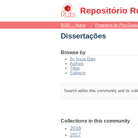
Dissertações
Repositório R
RUBI :: Home
→
Programa de Pós-Grad
Dissertações
Browse by
By Issue Date
Authors
Titles
Subjects
Search within this community and its col
Collections in this community
2016
2017