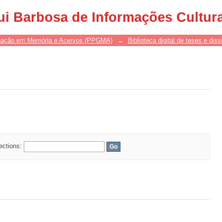
ui Barbosa de Informações Cultur
uação em Memória e Acervos (PPGMA)
→
Biblioteca digital de teses e di
lections: