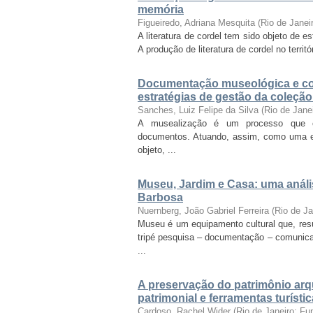
memória
Figueiredo, Adriana Mesquita
(
Rio de Janei
A literatura de cordel tem sido objeto de 
A produção de literatura de cordel no territó
Documentação museológica e co
estratégias de gestão da coleçã
Sanches, Luiz Felipe da Silva
(
Rio de Jane
A musealização é um processo que con
documentos. Atuando, assim, como uma es
objeto, ...
Museu, Jardim e Casa: uma análi
Barbosa
Nuernberg, João Gabriel Ferreira
(
Rio de J
Museu é um equipamento cultural que, re
tripé pesquisa – documentação – comunica
...
A preservação do patrimônio arq
patrimonial e ferramentas turísti
Cardoso, Rachel Wider
(
Rio de Janeiro: F