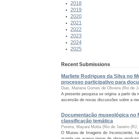
2018
2019
2020
2021
2022
2023
2024
2025
Recent Submissions
Marliete Rodrigues da Silva no 
processo participativo para doc
Dias, Mariana Gomes de Oliveira
(
Rio de J
A presente pesquisa se origina a partir da
ascensão de novas discussões sobre a nece
Documentação museológica no M
classificação temática
Pereira, Mayara Motta
(
Rio de Janeiro (RJ
O Museu de Imagens do Inconsciente, funda
guarda um acervo ímpar de obras produzid