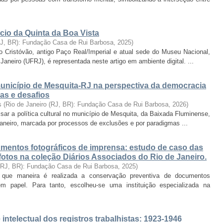
cio da Quinta da Boa Vista
RJ, BR): Fundação Casa de Rui Barbosa
,
2025
)
o Cristóvão, antigo Paço Real/Imperial e atual sede do Museu Nacional,
aneiro (UFRJ), é representada neste artigo em ambiente digital. ...
 município de Mesquita-RJ na perspectiva da democracia
das e desafios
s
(
Rio de Janeiro (RJ, BR): Fundação Casa de Rui Barbosa
,
2026
)
isar a política cultural no município de Mesquita, da Baixada Fluminense,
Janeiro, marcada por processos de exclusões e por paradigmas ...
mentos fotográficos de imprensa: estudo de caso das
efotos na coleção Diários Associados do Rio de Janeiro.
 (RJ, BR): Fundação Casa de Rui Barbosa
,
2025
)
 que maneira é realizada a conservação preventiva de documentos
m papel. Para tanto, escolheu-se uma instituição especializada na
intelectual dos registros trabalhistas: 1923-1946