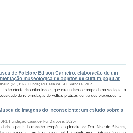
Museu de Folclore Edison Carneiro: elaboração de um
umentação museológica de objetos de cultura popular
aneiro (RJ, BR): Fundação Casa de Rui Barbosa
,
2025
)
 reflexão diante das dificuldades que circundam o campo da museologia, a
ssidade de reformulação de velhas práticas dentro dos processos ...
useu de Imagens do Inconsciente: um estudo sobre a
, BR): Fundação Casa de Rui Barbosa
,
2025
)
do a partir do trabalho terapêutico pioneiro da Dra. Nise da Silveira,
as por pessoas com transtorno mental, simbolizando a interseção entre