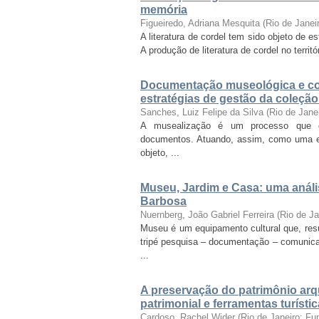
memória
Figueiredo, Adriana Mesquita
(
Rio de Janei
A literatura de cordel tem sido objeto de 
A produção de literatura de cordel no territó
Documentação museológica e co
estratégias de gestão da coleçã
Sanches, Luiz Felipe da Silva
(
Rio de Jane
A musealização é um processo que con
documentos. Atuando, assim, como uma es
objeto, ...
Museu, Jardim e Casa: uma análi
Barbosa
Nuernberg, João Gabriel Ferreira
(
Rio de J
Museu é um equipamento cultural que, re
tripé pesquisa – documentação – comunica
...
A preservação do patrimônio arq
patrimonial e ferramentas turísti
Cardoso, Rachel Wider
(
Rio de Janeiro: F