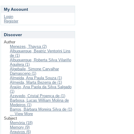
My Account
Login
Register
Discover
Author
Menezes, Thaysa (2)
Albuquerque, Beatriz Ventorini Lins
de (1)
Albuquerque, Roberta Silva Vilariño
Aguilera (1)
Algebaile, Simone Carvalhar
Damasceno (1)
Almeida, Ana Paula Souza (1)
Almeida, Marta Bezerra de (1)
Araújo, Ana Paola da Silva Salgado
(1)
Azevedo, Cristal Proença de (1)
Barbosa, Lucas William Molina de
Medeiros (1)
Barros, Bárbara Moreira Silva de (1)
... View More
Subject
Memória (18)
Memory (9)
Arquivos (6)