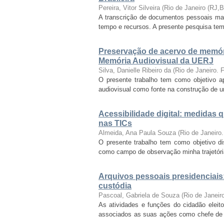
Pereira, Vitor Silveira
(
Rio de Janeiro (RJ,
A transcrição de documentos pessoais manu
tempo e recursos. A presente pesquisa tem c
Preservação de acervo de memóri
Memória Audiovisual da UERJ
Silva, Danielle Ribeiro da
(
Rio de Janeiro.
O presente trabalho tem como objetivo ap
audiovisual como fonte na construção de u
Acessibilidade digital: medidas 
nas TICs
Almeida, Ana Paula Souza
(
Rio de Janeiro
O presente trabalho tem como objetivo diss
como campo de observação minha trajetória 
Arquivos pessoais presidenciais:
custódia
Pascoal, Gabriela de Souza
(
Rio de Janei
As atividades e funções do cidadão elei
associados as suas ações como chefe de
...