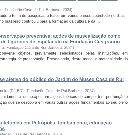
ro. Fundação Casa de Rui Barbosa
,
2024
)
estudo e tema de pesquisas e teses em vários países sobretudo no Brasil.
rio brasileiro contribuiu para a formação da cultura e da ...
nservação preventiva: ações de musealização como
o de figurinos de espetáculo na Fundação Cesgranrio
iro. Fundação Casa de Rui Barbosa
,
2024
)
verte objetos, previamente selecionados pelas instituições, em
tratégia de preservação. Preservando, deste modo, a materialidade do
se afetiva do público do Jardim do Museu Casa de Rui
aneiro (RJ,BR) : Fundação Casa de Rui Barbosa
,
2024
)
sumidamente, como apontam alguns teóricos do campo, tem por função o
ção que se desdobra em várias outras ações fundamentais ao seu pleno
uitetônico em Petrópolis: tombamento, educação
cas
undação Casa de Rui Barbosa
,
2023
)