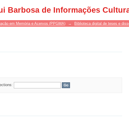
ui Barbosa de Informações Cultur
uação em Memória e Acervos (PPGMA)
→
Biblioteca digital de teses e di
lections: