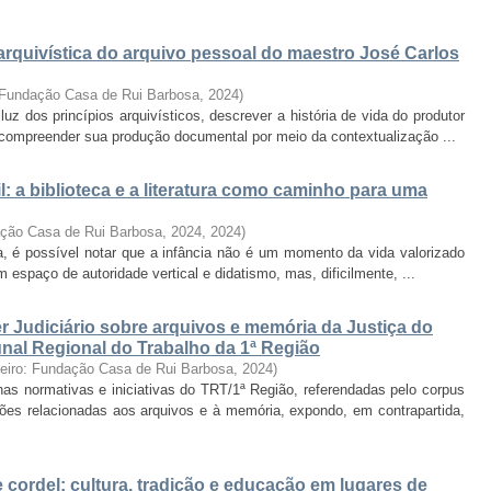
arquivística do arquivo pessoal do maestro José Carlos
: Fundação Casa de Rui Barbosa
,
2024
)
uz dos princípios arquivísticos, descrever a história de vida do produtor
e compreender sua produção documental por meio da contextualização ...
il: a biblioteca e a literatura como caminho para uma
ação Casa de Rui Barbosa, 2024
,
2024
)
a, é possível notar que a infância não é um momento da vida valorizado
espaço de autoridade vertical e didatismo, mas, dificilmente, ...
r Judiciário sobre arquivos e memória da Justiça do
bunal Regional do Trabalho da 1ª Região
neiro: Fundação Casa de Rui Barbosa
,
2024
)
 nas normativas e iniciativas do TRT/1ª Região, referendadas pelo corpus
ções relacionadas aos arquivos e à memória, expondo, em contrapartida,
de cordel: cultura, tradição e educação em lugares de