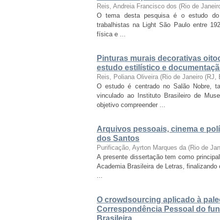
Reis, Andreia Francisco dos
(
Rio de Janei
O tema desta pesquisa é o estudo do c
trabalhistas na Light São Paulo entre 1
física e ...
Pinturas murais decorativas oito
estudo estilístico e documentaçã
Reis, Poliana Oliveira
(
Rio de Janeiro (RJ,
O estudo é centrado no Salão Nobre, 
vinculado ao Instituto Brasileiro de M
objetivo compreender ...
Arquivos pessoais, cinema e polí
dos Santos
Purificação, Ayrton Marques da
(
Rio de Ja
A presente dissertação tem como principa
Academia Brasileira de Letras, finalizand
...
O crowdsourcing aplicado à paleog
Correspondência Pessoal do fun
Brasileira