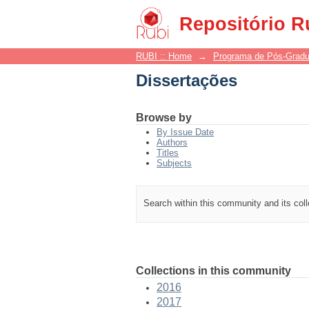
Dissertações
Repositório R
RUBI :: Home
→
Programa de Pós-Grad
Dissertações
Browse by
By Issue Date
Authors
Titles
Subjects
Search within this community and its col
Collections in this community
2016
2017