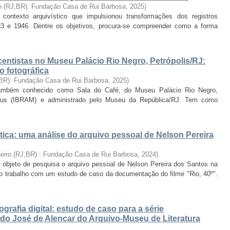
ro (RJ,BR): Fundação Casa de Rui Barbosa
,
2025
)
ontexto arquivístico que impulsionou transformações dos registros
923 e 1946. Dentre os objetivos, procura-se compreender como a forma
centistas no Museu Palácio Rio Negro, Petrópolis/RJ:
o fotográfica
 BR): Fundação Casa de Rui Barbosa
,
2025
)
também conhecido como Sala do Café, do Museu Palácio Rio Negro,
useus (IBRAM) e administrado pelo Museu da República/RJ. Tem como
tica: uma análise do arquivo pessoal de Nelson Pereira
neiro (RJ,BR) : Fundação Casa de Rui Barbosa
,
2024
)
l objeto de pesquisa o arquivo pessoal de Nelson Pereira dos Santos na
o o trabalho com um estudo de caso da documentação do filme "Rio, 40º".
rafia digital: estudo de caso para a série
do José de Alencar do Arquivo-Museu de Literatura