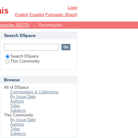
Login
ais
English
Español
Português (Brasil)
ssertações (BDTD)
→
Dissertações
Search DSpace
Search DSpace
This Community
Browse
All of DSpace
Communities & Collections
By Issue Date
Authors
Titles
Subjects
This Community
By Issue Date
Authors
Titles
Subjects