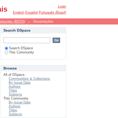
Login
ais
English
Español
Português (Brasil)
ssertações (BDTD)
→
Dissertações
Search DSpace
Search DSpace
This Community
Browse
All of DSpace
Communities & Collections
By Issue Date
Authors
Titles
Subjects
This Community
By Issue Date
Authors
Titles
Subjects