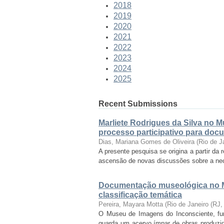
2018
2019
2020
2021
2022
2023
2024
2025
Recent Submissions
Marliete Rodrigues da Silva no 
processo participativo para doc
Dias, Mariana Gomes de Oliveira
(
Rio de J
A presente pesquisa se origina a partir da
ascensão de novas discussões sobre a nece
Documentação museológica no M
classificação temática
Pereira, Mayara Motta
(
Rio de Janeiro (RJ
O Museu de Imagens do Inconsciente, funda
guarda um acervo ímpar de obras produzid