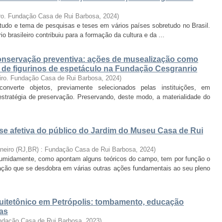
ro. Fundação Casa de Rui Barbosa
,
2024
)
estudo e tema de pesquisas e teses em vários países sobretudo no Brasil.
rio brasileiro contribuiu para a formação da cultura e da ...
nservação preventiva: ações de musealização como
o de figurinos de espetáculo na Fundação Cesgranrio
iro. Fundação Casa de Rui Barbosa
,
2024
)
verte objetos, previamente selecionados pelas instituições, em
tratégia de preservação. Preservando, deste modo, a materialidade do
se afetiva do público do Jardim do Museu Casa de Rui
aneiro (RJ,BR) : Fundação Casa de Rui Barbosa
,
2024
)
sumidamente, como apontam alguns teóricos do campo, tem por função o
ção que se desdobra em várias outras ações fundamentais ao seu pleno
uitetônico em Petrópolis: tombamento, educação
cas
undação Casa de Rui Barbosa
,
2023
)