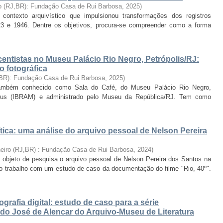
ro (RJ,BR): Fundação Casa de Rui Barbosa
,
2025
)
ontexto arquivístico que impulsionou transformações dos registros
923 e 1946. Dentre os objetivos, procura-se compreender como a forma
centistas no Museu Palácio Rio Negro, Petrópolis/RJ:
o fotográfica
 BR): Fundação Casa de Rui Barbosa
,
2025
)
também conhecido como Sala do Café, do Museu Palácio Rio Negro,
useus (IBRAM) e administrado pelo Museu da República/RJ. Tem como
tica: uma análise do arquivo pessoal de Nelson Pereira
neiro (RJ,BR) : Fundação Casa de Rui Barbosa
,
2024
)
l objeto de pesquisa o arquivo pessoal de Nelson Pereira dos Santos na
o o trabalho com um estudo de caso da documentação do filme "Rio, 40º".
rafia digital: estudo de caso para a série
do José de Alencar do Arquivo-Museu de Literatura