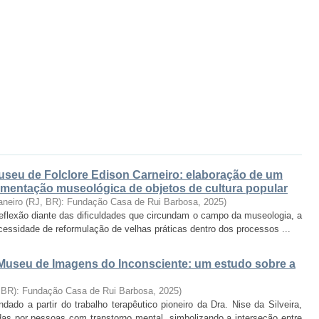
Museu de Folclore Edison Carneiro: elaboração de um
umentação museológica de objetos de cultura popular
aneiro (RJ, BR): Fundação Casa de Rui Barbosa
,
2025
)
 reflexão diante das dificuldades que circundam o campo da museologia, a
ssidade de reformulação de velhas práticas dentro dos processos ...
useu de Imagens do Inconsciente: um estudo sobre a
, BR): Fundação Casa de Rui Barbosa
,
2025
)
do a partir do trabalho terapêutico pioneiro da Dra. Nise da Silveira,
as por pessoas com transtorno mental, simbolizando a interseção entre