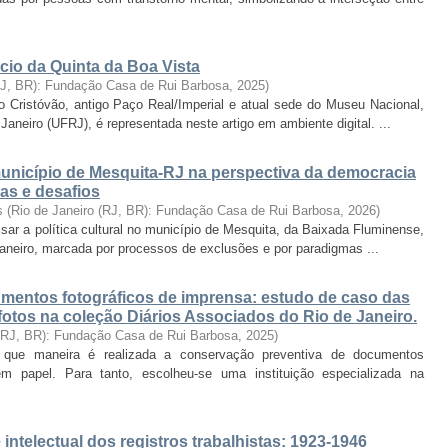
cio da Quinta da Boa Vista
RJ, BR): Fundação Casa de Rui Barbosa
,
2025
)
o Cristóvão, antigo Paço Real/Imperial e atual sede do Museu Nacional,
aneiro (UFRJ), é representada neste artigo em ambiente digital. ...
 município de Mesquita-RJ na perspectiva da democracia
das e desafios
s
(
Rio de Janeiro (RJ, BR): Fundação Casa de Rui Barbosa
,
2026
)
isar a política cultural no município de Mesquita, da Baixada Fluminense,
Janeiro, marcada por processos de exclusões e por paradigmas ...
mentos fotográficos de imprensa: estudo de caso das
efotos na coleção Diários Associados do Rio de Janeiro.
 (RJ, BR): Fundação Casa de Rui Barbosa
,
2025
)
 que maneira é realizada a conservação preventiva de documentos
m papel. Para tanto, escolheu-se uma instituição especializada na
intelectual dos registros trabalhistas: 1923-1946