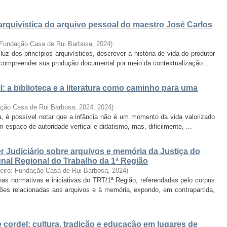
arquivística do arquivo pessoal do maestro José Carlos
: Fundação Casa de Rui Barbosa
,
2024
)
uz dos princípios arquivísticos, descrever a história de vida do produtor
e compreender sua produção documental por meio da contextualização ...
il: a biblioteca e a literatura como caminho para uma
ação Casa de Rui Barbosa, 2024
,
2024
)
a, é possível notar que a infância não é um momento da vida valorizado
espaço de autoridade vertical e didatismo, mas, dificilmente, ...
r Judiciário sobre arquivos e memória da Justiça do
bunal Regional do Trabalho da 1ª Região
neiro: Fundação Casa de Rui Barbosa
,
2024
)
 nas normativas e iniciativas do TRT/1ª Região, referendadas pelo corpus
ções relacionadas aos arquivos e à memória, expondo, em contrapartida,
de cordel: cultura, tradição e educação em lugares de