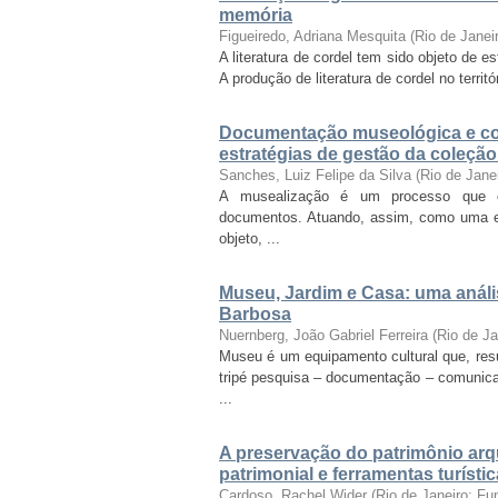
memória
Figueiredo, Adriana Mesquita
(
Rio de Janei
A literatura de cordel tem sido objeto de 
A produção de literatura de cordel no territó
Documentação museológica e co
estratégias de gestão da coleçã
Sanches, Luiz Felipe da Silva
(
Rio de Jane
A musealização é um processo que con
documentos. Atuando, assim, como uma es
objeto, ...
Museu, Jardim e Casa: uma análi
Barbosa
Nuernberg, João Gabriel Ferreira
(
Rio de J
Museu é um equipamento cultural que, re
tripé pesquisa – documentação – comunica
...
A preservação do patrimônio arq
patrimonial e ferramentas turísti
Cardoso, Rachel Wider
(
Rio de Janeiro: F