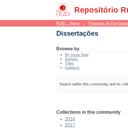
Dissertações
Repositório R
RUBI :: Home
→
Programa de Pós-Grad
Dissertações
Browse by
By Issue Date
Authors
Titles
Subjects
Search within this community and its col
Collections in this community
2016
2017