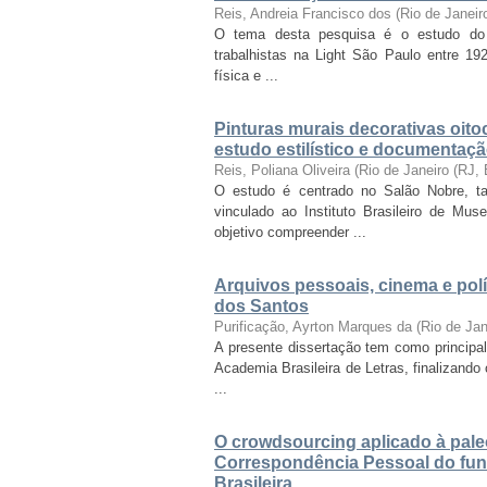
Reis, Andreia Francisco dos
(
Rio de Janei
O tema desta pesquisa é o estudo do c
trabalhistas na Light São Paulo entre 1
física e ...
Pinturas murais decorativas oito
estudo estilístico e documentaçã
Reis, Poliana Oliveira
(
Rio de Janeiro (RJ,
O estudo é centrado no Salão Nobre, 
vinculado ao Instituto Brasileiro de M
objetivo compreender ...
Arquivos pessoais, cinema e polí
dos Santos
Purificação, Ayrton Marques da
(
Rio de Ja
A presente dissertação tem como principa
Academia Brasileira de Letras, finalizand
...
O crowdsourcing aplicado à paleog
Correspondência Pessoal do fun
Brasileira