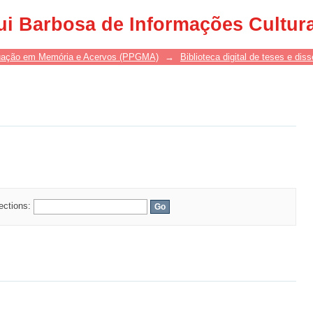
ui Barbosa de Informações Cultur
uação em Memória e Acervos (PPGMA)
→
Biblioteca digital de teses e di
lections: