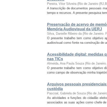
Pereira, Vitor Silveira
(
Rio de Janeiro (RJ,
A transcrição de documentos pessoais manu
tempo e recursos. A presente pesquisa tem c
Preservação de acervo de memóri
Memória Audiovisual da UERJ
Silva, Danielle Ribeiro da
(
Rio de Janeiro.
O presente trabalho tem como objetivo ap
audiovisual como fonte na construção de u
Acessibilidade digital: medidas 
nas TICs
Almeida, Ana Paula Souza
(
Rio de Janeiro
O presente trabalho tem como objetivo diss
como campo de observação minha trajetória 
Arquivos pessoais presidenciais:
custódia
Pascoal, Gabriela de Souza
(
Rio de Janei
As atividades e funções do cidadão elei
associados as suas ações como chefe de
...