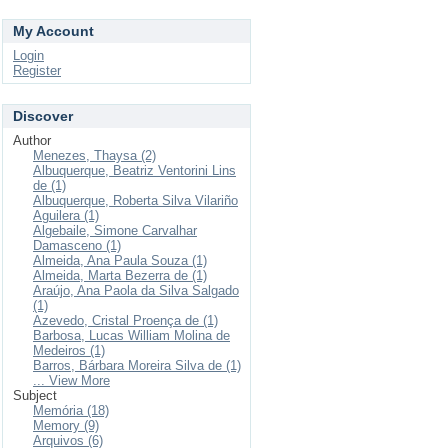
My Account
Login
Register
Discover
Author
Menezes, Thaysa (2)
Albuquerque, Beatriz Ventorini Lins
de (1)
Albuquerque, Roberta Silva Vilariño
Aguilera (1)
Algebaile, Simone Carvalhar
Damasceno (1)
Almeida, Ana Paula Souza (1)
Almeida, Marta Bezerra de (1)
Araújo, Ana Paola da Silva Salgado
(1)
Azevedo, Cristal Proença de (1)
Barbosa, Lucas William Molina de
Medeiros (1)
Barros, Bárbara Moreira Silva de (1)
... View More
Subject
Memória (18)
Memory (9)
Arquivos (6)