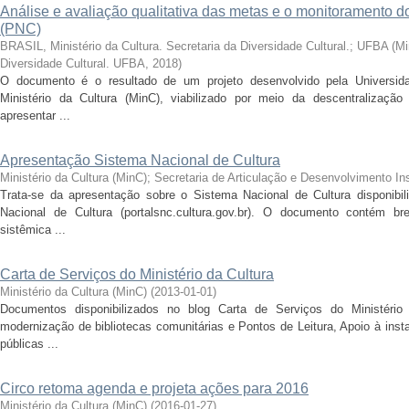
Análise e avaliação qualitativa das metas e o monitoramento d
(PNC)
BRASIL, Ministério da Cultura. Secretaria da Diversidade Cultural.
;
UFBA
(
Mi
Diversidade Cultural. UFBA
,
2018
)
O documento é o resultado de um projeto desenvolvido pela Universid
Ministério da Cultura (MinC), viabilizado por meio da descentralizaçã
apresentar ...
Apresentação Sistema Nacional de Cultura
Ministério da Cultura (MinC)
;
Secretaria de Articulação e Desenvolvimento In
Trata-se da apresentação sobre o Sistema Nacional de Cultura disponibil
Nacional de Cultura (portalsnc.cultura.gov.br). O documento contém bre
sistêmica ...
Carta de Serviços do Ministério da Cultura
Ministério da Cultura (MinC)
(
2013-01-01
)
Documentos disponibilizados no blog Carta de Serviços do Ministério
modernização de bibliotecas comunitárias e Pontos de Leitura, Apoio à inst
públicas ...
Circo retoma agenda e projeta ações para 2016
Ministério da Cultura (MinC)
(
2016-01-27
)