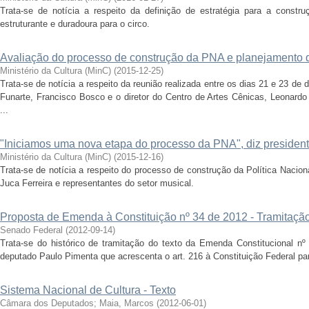
Trata-se de notícia a respeito da definição de estratégia para a constr
estruturante e duradoura para o circo.
Avaliação do processo de construção da PNA e planejamento
Ministério da Cultura (MinC)
(
2015-12-25
)
Trata-se de notícia a respeito da reunião realizada entre os dias 21 e 23 de
Funarte, Francisco Bosco e o diretor do Centro de Artes Cênicas, Leonar
...
"Iniciamos uma nova etapa do processo da PNA", diz presiden
Ministério da Cultura (MinC)
(
2015-12-16
)
Trata-se de notícia a respeito do processo de construção da Política Nacion
Juca Ferreira e representantes do setor musical.
Proposta de Emenda à Constituição nº 34 de 2012 - Tramitaçã
Senado Federal
(
2012-09-14
)
Trata-se do histórico de tramitação do texto da Emenda Constitucional n
deputado Paulo Pimenta que acrescenta o art. 216 à Constituição Federal para
Sistema Nacional de Cultura - Texto
Câmara dos Deputados
;
Maia, Marcos
(
2012-06-01
)