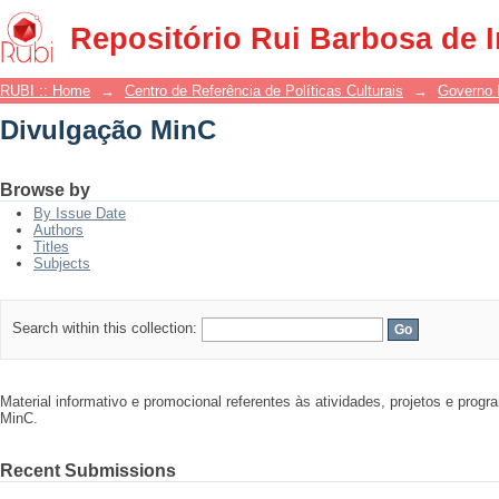
Divulgação MinC
Repositório Rui Barbosa de 
RUBI :: Home
→
Centro de Referência de Políticas Culturais
→
Governo 
Divulgação MinC
Browse by
By Issue Date
Authors
Titles
Subjects
Search within this collection:
Material informativo e promocional referentes às atividades, projetos e pro
MinC.
Recent Submissions