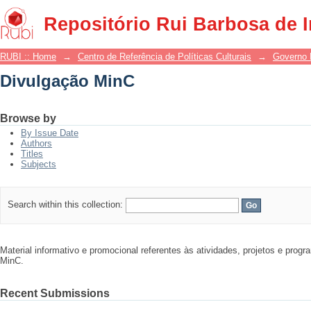
Divulgação MinC
Repositório Rui Barbosa de 
RUBI :: Home
→
Centro de Referência de Políticas Culturais
→
Governo 
Divulgação MinC
Browse by
By Issue Date
Authors
Titles
Subjects
Search within this collection:
Material informativo e promocional referentes às atividades, projetos e pro
MinC.
Recent Submissions