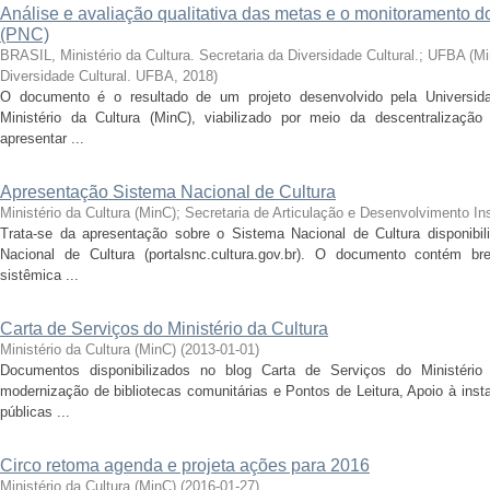
Análise e avaliação qualitativa das metas e o monitoramento d
(PNC)
BRASIL, Ministério da Cultura. Secretaria da Diversidade Cultural.
;
UFBA
(
Mi
Diversidade Cultural. UFBA
,
2018
)
O documento é o resultado de um projeto desenvolvido pela Universid
Ministério da Cultura (MinC), viabilizado por meio da descentralizaçã
apresentar ...
Apresentação Sistema Nacional de Cultura
Ministério da Cultura (MinC)
;
Secretaria de Articulação e Desenvolvimento In
Trata-se da apresentação sobre o Sistema Nacional de Cultura disponibil
Nacional de Cultura (portalsnc.cultura.gov.br). O documento contém bre
sistêmica ...
Carta de Serviços do Ministério da Cultura
Ministério da Cultura (MinC)
(
2013-01-01
)
Documentos disponibilizados no blog Carta de Serviços do Ministério
modernização de bibliotecas comunitárias e Pontos de Leitura, Apoio à inst
públicas ...
Circo retoma agenda e projeta ações para 2016
Ministério da Cultura (MinC)
(
2016-01-27
)