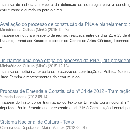
Trata-se de notícia a respeito da definição de estratégia para a constr
estruturante e duradoura para o circo.
Avaliação do processo de construção da PNA e planejamento
Ministério da Cultura (MinC)
(
2015-12-25
)
Trata-se de notícia a respeito da reunião realizada entre os dias 21 e 23 de
Funarte, Francisco Bosco e o diretor do Centro de Artes Cênicas, Leonar
...
"Iniciamos uma nova etapa do processo da PNA", diz presiden
Ministério da Cultura (MinC)
(
2015-12-16
)
Trata-se de notícia a respeito do processo de construção da Política Nacion
Juca Ferreira e representantes do setor musical.
Proposta de Emenda à Constituição nº 34 de 2012 - Tramitaçã
Senado Federal
(
2012-09-14
)
Trata-se do histórico de tramitação do texto da Emenda Constitucional n
deputado Paulo Pimenta que acrescenta o art. 216 à Constituição Federal para
Sistema Nacional de Cultura - Texto
Câmara dos Deputados
;
Maia, Marcos
(
2012-06-01
)