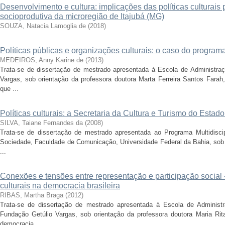
Desenvolvimento e cultura: implicações das políticas culturais
socioprodutiva da microregião de Itajubá (MG)
SOUZA, Natacia Lamoglia de
(
2018
)
Políticas públicas e organizações culturais: o caso do program
MEDEIROS, Anny Karine de
(
2013
)
Trata-se de dissertação de mestrado apresentada à Escola de Administr
Vargas, sob orientação da professora doutora Marta Ferreira Santos Farah,
que ...
Políticas culturais: a Secretaria da Cultura e Turismo do Esta
SILVA, Taiane Fernandes da
(
2008
)
Trata-se de dissertação de mestrado apresentada ao Programa Multidisci
Sociedade, Faculdade de Comunicação, Universidade Federal da Bahia, sob o
...
Conexões e tensões entre representação e participação social -
culturais na democracia brasileira
RIBAS, Martha Braga
(
2012
)
Trata-se de dissertação de mestrado apresentada à Escola de Adminis
Fundação Getúlio Vargas, sob orientação da professora doutora Maria Rita 
democracia ...