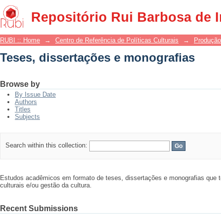
Teses, dissertações e monografias
Repositório Rui Barbosa de 
RUBI :: Home
→
Centro de Referência de Políticas Culturais
→
Produção
Teses, dissertações e monografias
Browse by
By Issue Date
Authors
Titles
Subjects
Search within this collection:
Estudos acadêmicos em formato de teses, dissertações e monografias que t
culturais e/ou gestão da cultura.
Recent Submissions