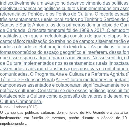
indiscutivelmente um avanço no desenvolvimento das políticas c
objetivou analisar as políticas culturais implementadas em as
referência os Pontões e os Pontos de Cultura. O recorte espac
três assentamentos rurais localizados no Território Sertões de
Santos e Santo Antônio, os dois primeiros do município de Cani
de Caridade. O recorte temporal foi de 1989 a 2017. O estudo 
qualitativa, em que a metodologia constou de quatro etapas: le
cartográfico; realização do trabalho de campo; sistematização 
dados coletados e elaboração do texto final. As políticas cultu
formas/conteúdos do espaço geográfico e interferem, dessa for
que esse espaço adquire para os indivíduos. Nesse sentido, o
de Cultura implementados nos assentamentos rurais impactaram
assentados, causando transformações positivas e contribuind
comunidades. O Programa Arte e Cultura na Reforma Agrária (P
Técnica e Extensão Rural (ATER) foram mediadores importante
camponeses assentados e colaboraram significativamente no 
políticas culturais. Constatou-se que essas políticas possibilita
fortalecendo a Cultura como expressão de valores e de sentime
Cultura Camponesa.
Kupski, Larisse
(
2012
)
O campo das políticas culturais do município do Rio Grande era bastante i
basicamente em função de eventos, porém durante a década de 10 n
impulsionando ...