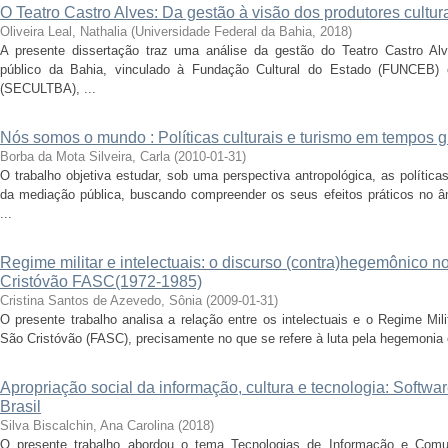
O Teatro Castro Alves: Da gestão à visão dos produtores cultur
Oliveira Leal, Nathalia
(
Universidade Federal da Bahia
,
2018
)
A presente dissertação traz uma análise da gestão do Teatro Castro Alv
público da Bahia, vinculado à Fundação Cultural do Estado (FUNCEB) 
(SECULTBA), ...
Nós somos o mundo : Políticas culturais e turismo em tempos 
Borba da Mota Silveira, Carla
(
2010-01-31
)
O trabalho objetiva estudar, sob uma perspectiva antropológica, as políticas
da mediação pública, buscando compreender os seus efeitos práticos no âm
...
Regime militar e intelectuais: o discurso (contra)hegemônico no
Cristóvão FASC(1972-1985)
Cristina Santos de Azevedo, Sônia
(
2009-01-31
)
O presente trabalho analisa a relação entre os intelectuais e o Regime Mil
São Cristóvão (FASC), precisamente no que se refere à luta pela hegemonia e
Apropriação social da informação, cultura e tecnologia: Software 
Brasil
Silva Biscalchin, Ana Carolina
(
2018
)
O presente trabalho abordou o tema Tecnologias de Informação e Comu