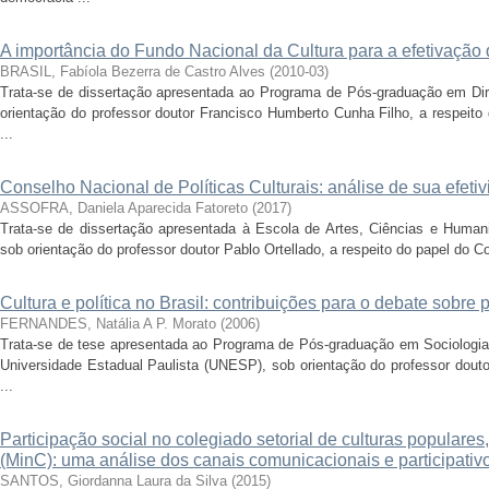
A importância do Fundo Nacional da Cultura para a efetivação 
BRASIL, Fabíola Bezerra de Castro Alves
(
2010-03
)
Trata-se de dissertação apresentada ao Programa de Pós-graduação em Dire
orientação do professor doutor Francisco Humberto Cunha Filho, a respeito
...
Conselho Nacional de Políticas Culturais: análise de sua efetiv
ASSOFRA, Daniela Aparecida Fatoreto
(
2017
)
Trata-se de dissertação apresentada à Escola de Artes, Ciências e Human
sob orientação do professor doutor Pablo Ortellado, a respeito do papel do Con
Cultura e política no Brasil: contribuições para o debate sobre po
FERNANDES, Natália A P. Morato
(
2006
)
Trata-se de tese apresentada ao Programa de Pós-graduação em Sociologia
Universidade Estadual Paulista (UNESP), sob orientação do professor douto
...
Participação social no colegiado setorial de culturas populares,
(MinC): uma análise dos canais comunicacionais e participativ
SANTOS, Giordanna Laura da Silva
(
2015
)