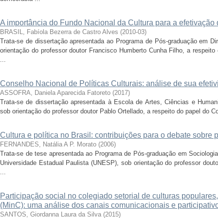
A importância do Fundo Nacional da Cultura para a efetivação 
BRASIL, Fabíola Bezerra de Castro Alves
(
2010-03
)
Trata-se de dissertação apresentada ao Programa de Pós-graduação em Dire
orientação do professor doutor Francisco Humberto Cunha Filho, a respeito
...
Conselho Nacional de Políticas Culturais: análise de sua efetiv
ASSOFRA, Daniela Aparecida Fatoreto
(
2017
)
Trata-se de dissertação apresentada à Escola de Artes, Ciências e Human
sob orientação do professor doutor Pablo Ortellado, a respeito do papel do Con
Cultura e política no Brasil: contribuições para o debate sobre po
FERNANDES, Natália A P. Morato
(
2006
)
Trata-se de tese apresentada ao Programa de Pós-graduação em Sociologia
Universidade Estadual Paulista (UNESP), sob orientação do professor douto
...
Participação social no colegiado setorial de culturas populares,
(MinC): uma análise dos canais comunicacionais e participativ
SANTOS, Giordanna Laura da Silva
(
2015
)