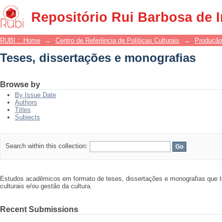
Teses, dissertações e monografias
Repositório Rui Barbosa de 
RUBI :: Home
→
Centro de Referência de Políticas Culturais
→
Produção
Teses, dissertações e monografias
Browse by
By Issue Date
Authors
Titles
Subjects
Search within this collection:
Estudos acadêmicos em formato de teses, dissertações e monografias que t
culturais e/ou gestão da cultura.
Recent Submissions