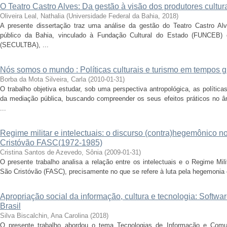
O Teatro Castro Alves: Da gestão à visão dos produtores cultur
Oliveira Leal, Nathalia
(
Universidade Federal da Bahia
,
2018
)
A presente dissertação traz uma análise da gestão do Teatro Castro Alv
público da Bahia, vinculado à Fundação Cultural do Estado (FUNCEB) 
(SECULTBA), ...
Nós somos o mundo : Políticas culturais e turismo em tempos 
Borba da Mota Silveira, Carla
(
2010-01-31
)
O trabalho objetiva estudar, sob uma perspectiva antropológica, as políticas
da mediação pública, buscando compreender os seus efeitos práticos no âm
...
Regime militar e intelectuais: o discurso (contra)hegemônico no
Cristóvão FASC(1972-1985)
Cristina Santos de Azevedo, Sônia
(
2009-01-31
)
O presente trabalho analisa a relação entre os intelectuais e o Regime Mil
São Cristóvão (FASC), precisamente no que se refere à luta pela hegemonia e
Apropriação social da informação, cultura e tecnologia: Software 
Brasil
Silva Biscalchin, Ana Carolina
(
2018
)
O presente trabalho abordou o tema Tecnologias de Informação e Comu