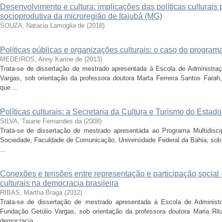
Desenvolvimento e cultura: implicações das políticas culturais
socioprodutiva da microregião de Itajubá (MG)
SOUZA, Natacia Lamoglia de
(
2018
)
Políticas públicas e organizações culturais: o caso do program
MEDEIROS, Anny Karine de
(
2013
)
Trata-se de dissertação de mestrado apresentada à Escola de Administr
Vargas, sob orientação da professora doutora Marta Ferreira Santos Farah,
que ...
Políticas culturais: a Secretaria da Cultura e Turismo do Esta
SILVA, Taiane Fernandes da
(
2008
)
Trata-se de dissertação de mestrado apresentada ao Programa Multidisci
Sociedade, Faculdade de Comunicação, Universidade Federal da Bahia, sob o
...
Conexões e tensões entre representação e participação social -
culturais na democracia brasileira
RIBAS, Martha Braga
(
2012
)
Trata-se de dissertação de mestrado apresentada à Escola de Adminis
Fundação Getúlio Vargas, sob orientação da professora doutora Maria Rita 
democracia ...