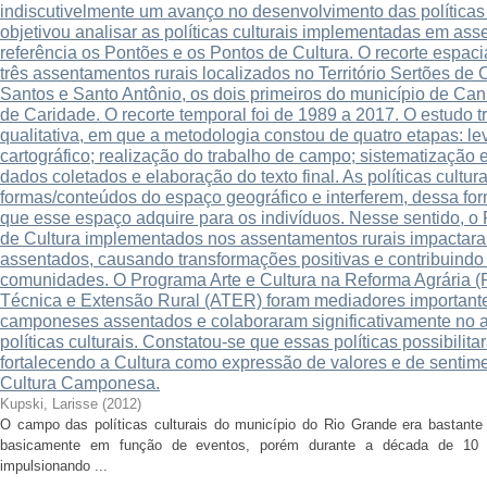
indiscutivelmente um avanço no desenvolvimento das políticas c
objetivou analisar as políticas culturais implementadas em as
referência os Pontões e os Pontos de Cultura. O recorte espac
três assentamentos rurais localizados no Território Sertões de
Santos e Santo Antônio, os dois primeiros do município de Cani
de Caridade. O recorte temporal foi de 1989 a 2017. O estudo 
qualitativa, em que a metodologia constou de quatro etapas: le
cartográfico; realização do trabalho de campo; sistematização 
dados coletados e elaboração do texto final. As políticas cultu
formas/conteúdos do espaço geográfico e interferem, dessa for
que esse espaço adquire para os indivíduos. Nesse sentido, o
de Cultura implementados nos assentamentos rurais impactaram
assentados, causando transformações positivas e contribuind
comunidades. O Programa Arte e Cultura na Reforma Agrária (P
Técnica e Extensão Rural (ATER) foram mediadores importante
camponeses assentados e colaboraram significativamente no 
políticas culturais. Constatou-se que essas políticas possibilita
fortalecendo a Cultura como expressão de valores e de sentime
Cultura Camponesa.
Kupski, Larisse
(
2012
)
O campo das políticas culturais do município do Rio Grande era bastante i
basicamente em função de eventos, porém durante a década de 10 n
impulsionando ...