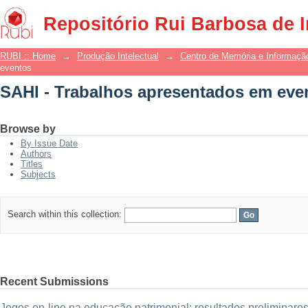
SAHI - Trabalhos apresentados em eve
Repositório Rui Barbosa de 
RUBI :: Home
→
Produção Intelectual
→
Centro de Memória e Informaçã
eventos
SAHI - Trabalhos apresentados em eve
Browse by
By Issue Date
Authors
Titles
Subjects
Search within this collection:
Recent Submissions
Jogos on-line na educação patrimonial: resultados preliminare