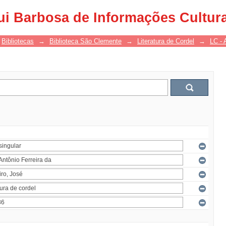
ui Barbosa de Informações Cultur
Bibliotecas
→
Biblioteca São Clemente
→
Literatura de Cordel
→
LC - 