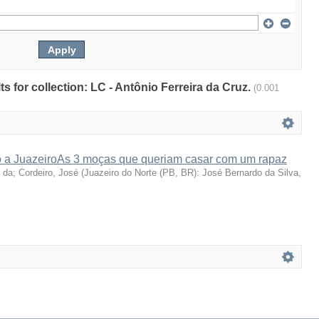
lts for collection: LC - Antônio Ferreira da Cruz.
(0.001
o a JuazeiroAs 3 moças que queriam casar com um rapaz
a da
;
Cordeiro, José
(
Juazeiro do Norte (PB, BR): José Bernardo da Silva,