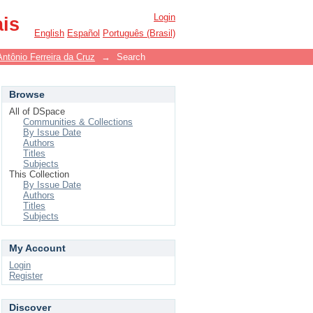
Login
ais
English
Español
Português (Brasil)
Antônio Ferreira da Cruz
→
Search
Browse
All of DSpace
Communities & Collections
By Issue Date
Authors
Titles
Subjects
This Collection
By Issue Date
Authors
Titles
Subjects
My Account
Login
Register
Discover