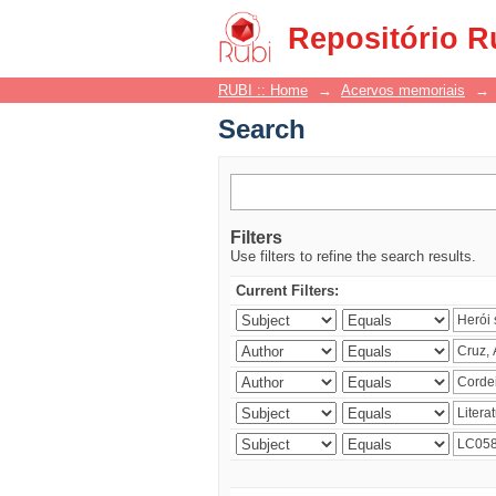
Search
Repositório R
RUBI :: Home
→
Acervos memoriais
→
Search
Filters
Use filters to refine the search results.
Current Filters: