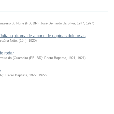
uazeiro do Norte (PB, BR): José Bernardo da Silva, 1977
,
1977
)
 Juliana, drama de amor e de paginas dolorosas
araúna Néto, [19- ]
,
1920
)
do rodar
reira da
(
Guarabira (PB, BR): Pedro Baptista, 1921
,
1921
)
o
R): Pedro Baptista, 1922
,
1922
)