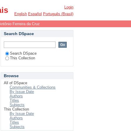
Login
ais
English
Español
Português (Brasil)
Antônio Ferreira da Cruz
Search DSpace
Search DSpace
This Collection
Browse
All of DSpace
Communities & Collections
By Issue Date
Authors
Titles
Subjects
This Collection
By Issue Date
Authors
Titles
Subjects