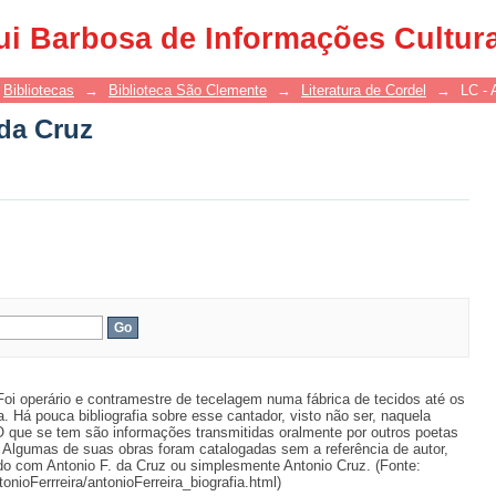
 da Cruz
ui Barbosa de Informações Cultur
Bibliotecas
→
Biblioteca São Clemente
→
Literatura de Cordel
→
LC - 
 da Cruz
oi operário e contramestre de tecelagem numa fábrica de tecidos até os
. Há pouca bibliografia sobre esse cantador, visto não ser, naquela
O que se tem são informações transmitidas oralmente por outros poetas
 Algumas de suas obras foram catalogadas sem a referência de autor,
ado com Antonio F. da Cruz ou simplesmente Antonio Cruz. (Fonte:
onioFerrreira/antonioFerreira_biografia.html)