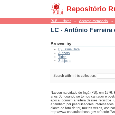
LC - Antônio Ferreira
Repositório R
RUBI :: Home
→
Acervos memoriais
→
LC - Antônio Ferreira
Browse by
By Issue Date
Authors
Titles
Subjects
Search within this collection:
Nasceu na cidade de Ingá (PB), em 1876. F
anos 30, quando se tornou cantador e poeta
época, comum a feitura desses registros. 
e também por pesquisadores interessados.
diante do fato de ter, muitas vezes, assin
http://www.casaruibarbosa.gov.br/cordel/Ant