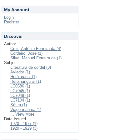
My Account
Login
Register
Discover
Author
Cruz, Antônio Ferreira da (4)
Cordeiro, José (1)
Silva, Manuel Ferreira da (1)
Subject
Literatura de cordel (3)
Aviador (1)
Herói casal (1)
Herói singular (1)
LC0586 (1)
LC7045 (1)
LC7048 (1)
LC7104 (1)
Sátira (1)
Viagem aérea (1)
... View More
Date Issued
1970 - 1977 (1)
1920 - 1929 (3)