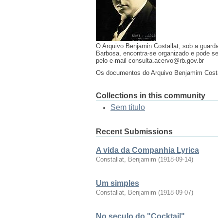
O Arquivo Benjamin Costallat, sob a guard
Barbosa, encontra-se organizado e pode 
pelo e-mail consulta.acervo@rb.gov.br
Os documentos do Arquivo Benjamim Costa
Collections in this community
Sem título
Recent Submissions
A vida da Companhia Lyrica
Constallat, Benjamim
(
1918-09-14
)
Um simples
Constallat, Benjamim
(
1918-09-07
)
No seculo do "Cocktail"