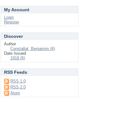
My Account
Login
Register
Discover
Author
Constallat, Benjamim (6)
Date Issued
1918 (6)
RSS Feeds
RSS 1.0
RSS 2.0
Atom