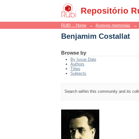
Benjamim Costallat
Repositório R
RUBI :: Home
→
Acervos memoriais
→
Benjamim Costallat
Browse by
By Issue Date
Authors
Titles
Subjects
Search within this community and its col