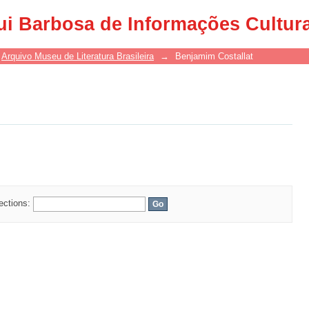
ui Barbosa de Informações Cultur
Arquivo Museu de Literatura Brasileira
→
Benjamim Costallat
lections: