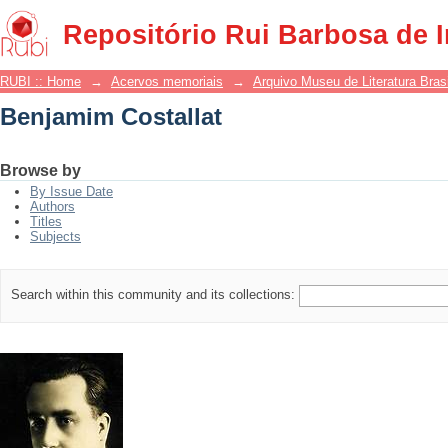
Benjamim Costallat
Repositório Rui Barbosa de 
RUBI :: Home
→
Acervos memoriais
→
Arquivo Museu de Literatura Brasi
Benjamim Costallat
Browse by
By Issue Date
Authors
Titles
Subjects
Search within this community and its collections: