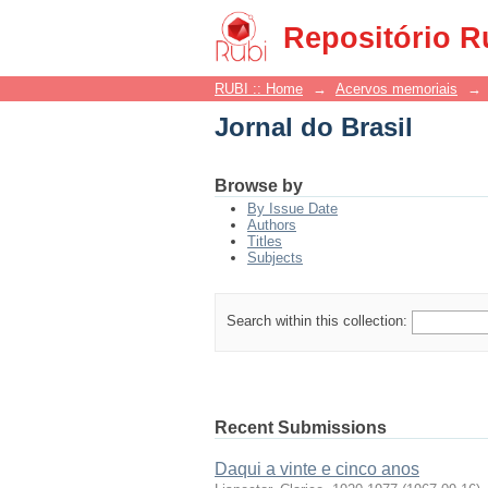
Jornal do Brasil
Repositório R
RUBI :: Home
→
Acervos memoriais
→
Jornal do Brasil
Browse by
By Issue Date
Authors
Titles
Subjects
Search within this collection:
Recent Submissions
Daqui a vinte e cinco anos