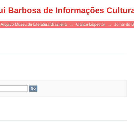
ui Barbosa de Informações Cultur
Arquivo Museu de Literatura Brasileira
→
Clarice Lispector
→
Jornal do B