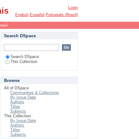
Login
ais
English
Español
Português (Brasil)
rasil
Search DSpace
Search DSpace
This Collection
Browse
All of DSpace
Communities & Collections
By Issue Date
Authors
Titles
Subjects
This Collection
By Issue Date
Authors
Titles
Subjects