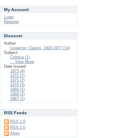
My Account
Login
Register
Discover
Author
Lispector, Clarice, 1920-1977 (14)
Subject
Crônica (1)
... View More
Date Issued
1973 (4)
1972 (1)
1971 (2)
1970 (3)
1969 (1)
1968 (2)
1967 (1)
RSS Feeds
RSS 1.0
RSS 2.0
Atom